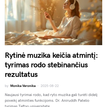
Rytinė muzika keičia atmintį:
tyrimas rodo stebinančius
rezultatus
by
Monika Veronika
2025-08-22
Naujausi tyrimai rodo, kad ryto muzika gali turėti didelį
poveikį atminties funkcijoms. Dr. Aniruddh Patelio
tyrimas Taftso universitete…