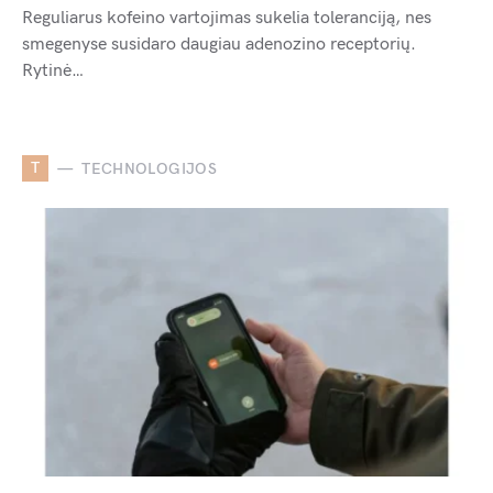
Reguliarus kofeino vartojimas sukelia toleranciją, nes
smegenyse susidaro daugiau adenozino receptorių.
Rytinė…
T
TECHNOLOGIJOS