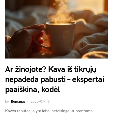
Ar žinojote? Kava iš tikrųjų
nepadeda pabusti – ekspertai
paaiškina, kodėl
by
Romanas
2025-07-19
Kavos reputacija yra labai neteisingai suprantama.