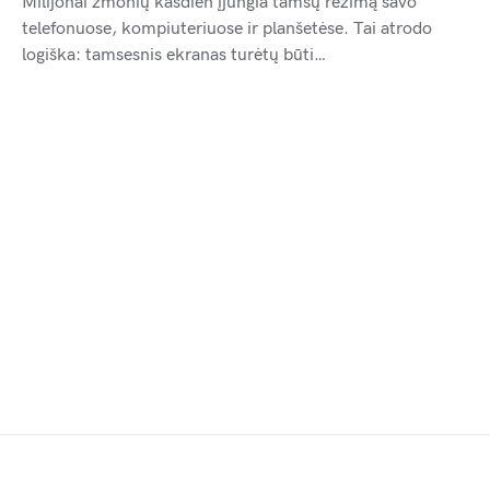
Milijonai žmonių kasdien įjungia tamsų režimą savo
telefonuose, kompiuteriuose ir planšetėse. Tai atrodo
logiška: tamsesnis ekranas turėtų būti…