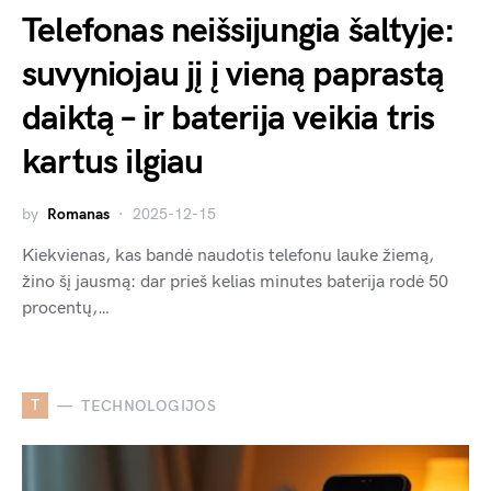
Telefonas neišsijungia šaltyje:
suvyniojau jį į vieną paprastą
daiktą – ir baterija veikia tris
kartus ilgiau
by
Romanas
2025-12-15
Kiekvienas, kas bandė naudotis telefonu lauke žiemą,
žino šį jausmą: dar prieš kelias minutes baterija rodė 50
procentų,…
T
TECHNOLOGIJOS