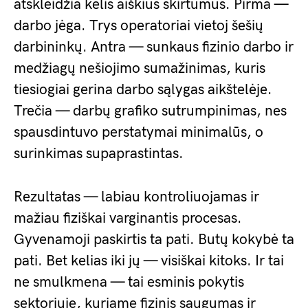
atskleidžia kelis aiškius skirtumus. Pirma —
darbo jėga. Trys operatoriai vietoj šešių
darbininkų. Antra — sunkaus fizinio darbo ir
medžiagų nešiojimo sumažinimas, kuris
tiesiogiai gerina darbo sąlygas aikštelėje.
Trečia — darbų grafiko sutrumpinimas, nes
spausdintuvo perstatymai minimalūs, o
surinkimas supaprastintas.
Rezultatas — labiau kontroliuojamas ir
mažiau fiziškai varginantis procesas.
Gyvenamoji paskirtis ta pati. Butų kokybė ta
pati. Bet kelias iki jų — visiškai kitoks. Ir tai
ne smulkmena — tai esminis pokytis
sektoriuje, kuriame fizinis saugumas ir