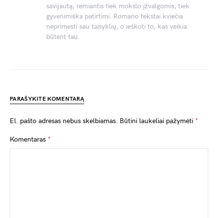
savijautą, remiantis tiek mokslo įžvalgomis, tiek
gyvenimiška patirtimi. Romano tekstai kviečia
neprimesti sau taisyklių, o ieškoti to, kas veikia
būtent tau.
PARAŠYKITE KOMENTARĄ
El. pašto adresas nebus skelbiamas.
Būtini laukeliai pažymėti
*
Komentaras
*