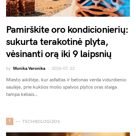
Pamirškite oro kondicionierių:
sukurta terakotinė plyta,
vėsinanti orą iki 9 laipsnių
by
Monika Veronika
2026-07-22
Miesto aikštėje, kur asfaltas ir betonas verda vidurdienio
saulėje, prie kuklios molio spalvos plytos oras staiga
tampa keliais…
T
TECHNOLOGIJOS