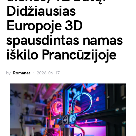
Didžiausias
Europoje 3D
spausdintas namas
iškilo Prancūzijoje
by
Romanas
2026-06-17