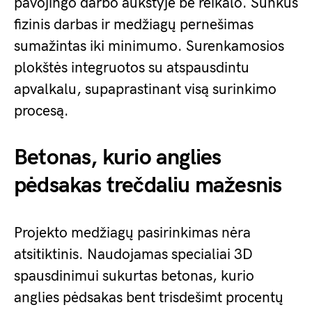
pavojingo darbo aukštyje be reikalo. Sunkus
fizinis darbas ir medžiagų pernešimas
sumažintas iki minimumo. Surenkamosios
plokštės integruotos su atspausdintu
apvalkalu, supaprastinant visą surinkimo
procesą.
Betonas, kurio anglies
pėdsakas trečdaliu mažesnis
Projekto medžiagų pasirinkimas nėra
atsitiktinis. Naudojamas specialiai 3D
spausdinimui sukurtas betonas, kurio
anglies pėdsakas bent trisdešimt procentų