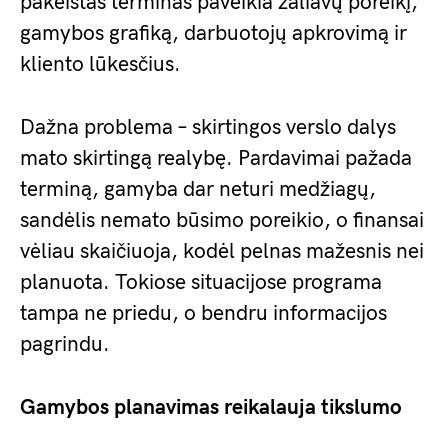
pakeistas terminas paveikia žaliavų poreikį,
gamybos grafiką, darbuotojų apkrovimą ir
kliento lūkesčius.
Dažna problema – skirtingos verslo dalys
mato skirtingą realybę. Pardavimai pažada
terminą, gamyba dar neturi medžiagų,
sandėlis nemato būsimo poreikio, o finansai
vėliau skaičiuoja, kodėl pelnas mažesnis nei
planuota. Tokiose situacijose programa
tampa ne priedu, o bendru informacijos
pagrindu.
Gamybos planavimas reikalauja tikslumo