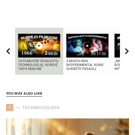
09:20
11:00
10 FILMUOSE IŠGALVOTŲ
5 MOKSLINIAI
„MIRĘS INT
TECHNOLOGIJŲ, KURIOS
EKSPERIMENTAI, KURIE
KODĖL DIDŽI
TAPO REALYBE
SUKRĖTĖ PASAULĮ
INTERNETO N
YOU MAY ALSO LIKE
T
TECHNOLOGIJOS