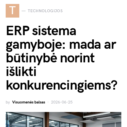
T
TECHNOLOGIJOS
ERP sistema
gamyboje: mada ar
būtinybė norint
išlikti
konkurencingiems?
by
Visuomenės balsas
2026-06-25