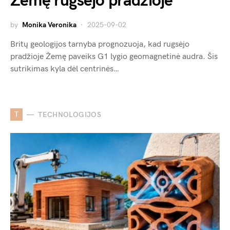
Žemę rugsėjo pradžioje
by
Monika Veronika
2025-09-02
Britų geologijos tarnyba prognozuoja, kad rugsėjo
pradžioje Žemę paveiks G1 lygio geomagnetinė audra. Šis
sutrikimas kyla dėl centrinės…
T
TECHNOLOGIJOS