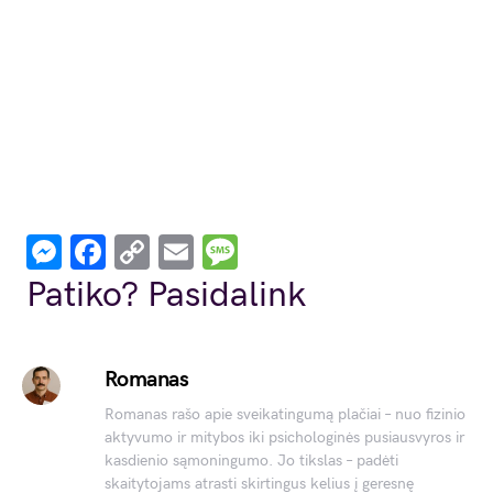
Messenger
Facebook
Copy
Email
Message
Link
Patiko? Pasidalink
Romanas
Romanas rašo apie sveikatingumą plačiai – nuo fizinio
aktyvumo ir mitybos iki psichologinės pusiausvyros ir
kasdienio sąmoningumo. Jo tikslas – padėti
skaitytojams atrasti skirtingus kelius į geresnę