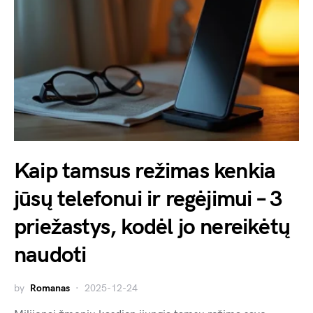
Kaip tamsus režimas kenkia
jūsų telefonui ir regėjimui – 3
priežastys, kodėl jo nereikėtų
naudoti
by
Romanas
2025-12-24