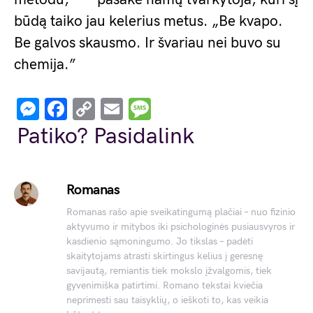
būdą taiko jau kelerius metus. „Be kvapo.
Be galvos skausmo. Ir švariau nei buvo su
chemija.”
Messenger
Facebook
Copy
Email
Message
Link
Patiko? Pasidalink
Romanas
Romanas rašo apie sveikatingumą plačiai – nuo fizinio
aktyvumo ir mitybos iki psichologinės pusiausvyros ir
kasdienio sąmoningumo. Jo tikslas – padėti
skaitytojams atrasti skirtingus kelius į geresnę
savijautą, remiantis tiek mokslo įžvalgomis, tiek
gyvenimiška patirtimi. Romano tekstai kviečia
neprimesti sau taisyklių, o ieškoti to, kas veikia