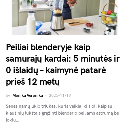
Peiliai blenderyje kaip
samurajų kardai: 5 minutės ir
0 išlaidų – kaimynė patarė
prieš 12 metų
by
Monika Veronika
2025-11-19
Senas namų ūkio triukas, kuris veikia iki šiol: kaip su
kiaušinių lukštais grąžinti blenderio peiliams aštrumą be
jokių…