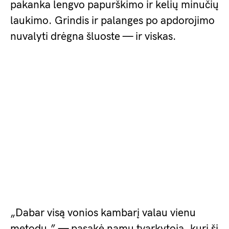
pakanka lengvo papurškimo ir kelių minučių
laukimo. Grindis ir palanges po apdorojimo
nuvalyti drėgna šluoste — ir viskas.
„Dabar visą vonios kambarį valau vienu
metodu,” — pasakė namų tvarkytoja, kuri šį