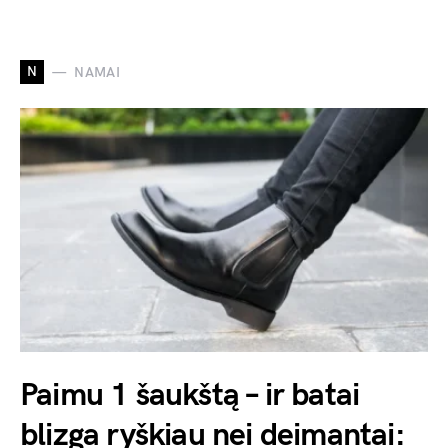
N
NAMAI
Paimu 1 šaukštą – ir batai
blizga ryškiau nei deimantai: