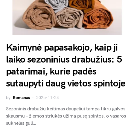
Kaimynė papasakojo, kaip ji
laiko sezoninius drabužius: 5
patarimai, kurie padės
sutaupyti daug vietos spintoje
by
Romanas
2025-11-24
Sezoninis drabužių keitimas daugeliui tampa tikru galvos
skausmu – žiemos striukės užima pusę spintos, o vasaros
suknelės guli…