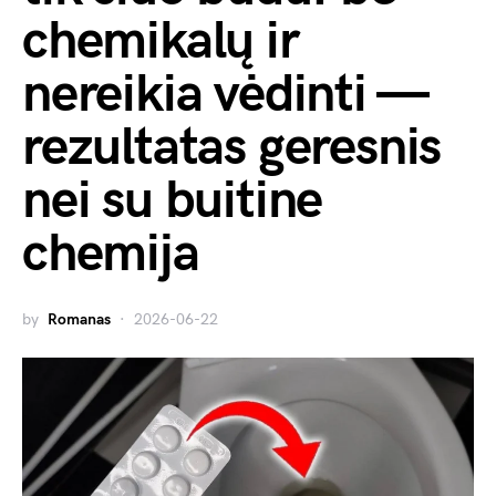
chemikalų ir
nereikia vėdinti —
rezultatas geresnis
nei su buitine
chemija
by
Romanas
2026-06-22