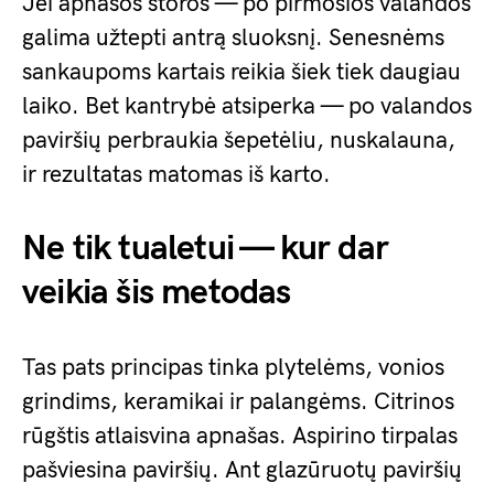
Jei apnašos storos — po pirmosios valandos
galima užtepti antrą sluoksnį. Senesnėms
sankaupoms kartais reikia šiek tiek daugiau
laiko. Bet kantrybė atsiperka — po valandos
paviršių perbraukia šepetėliu, nuskalauna,
ir rezultatas matomas iš karto.
Ne tik tualetui — kur dar
veikia šis metodas
Tas pats principas tinka plytelėms, vonios
grindims, keramikai ir palangėms. Citrinos
rūgštis atlaisvina apnašas. Aspirino tirpalas
pašviesina paviršių. Ant glazūruotų paviršių