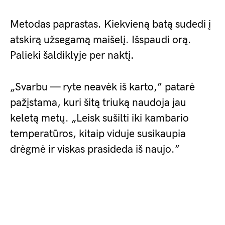
Metodas paprastas. Kiekvieną batą sudedi į
atskirą užsegamą maišelį. Išspaudi orą.
Palieki šaldiklyje per naktį.
„Svarbu — ryte neavėk iš karto,” patarė
pažįstama, kuri šitą triuką naudoja jau
keletą metų. „Leisk sušilti iki kambario
temperatūros, kitaip viduje susikaupia
drėgmė ir viskas prasideda iš naujo.”