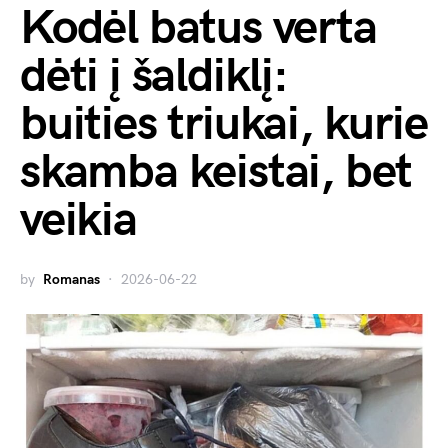
Kodėl batus verta
dėti į šaldiklį:
buities triukai, kurie
skamba keistai, bet
veikia
by
Romanas
2026-06-22