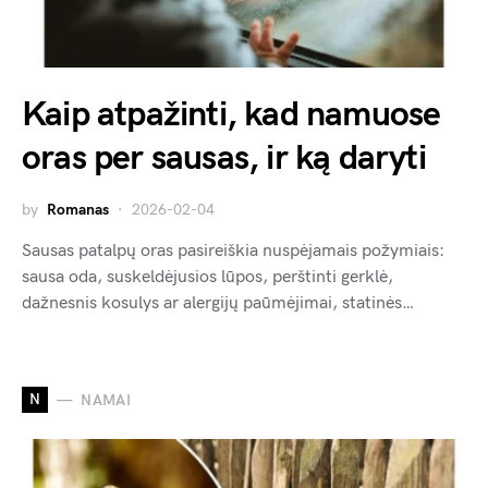
Kaip atpažinti, kad namuose
oras per sausas, ir ką daryti
by
Romanas
2026-02-04
Sausas patalpų oras pasireiškia nuspėjamais požymiais:
sausa oda, suskeldėjusios lūpos, perštinti gerklė,
dažnesnis kosulys ar alergijų paūmėjimai, statinės…
N
NAMAI