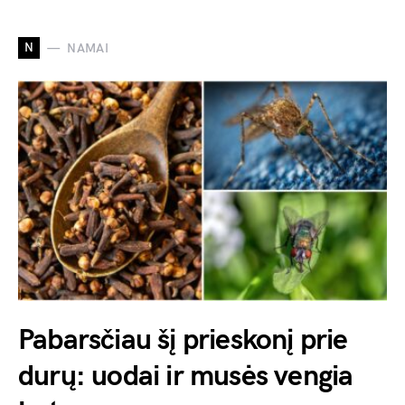
N
NAMAI
Pabarsčiau šį prieskonį prie
durų: uodai ir musės vengia