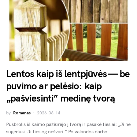
Lentos kaip iš lentpjūvės — be
puvimo ar pelėsio: kaip
„pašviesinti” medinę tvorą
by
Romanas
2026-06-14
Pusbrolis iš kaimo pažiūrėjo į tvorą ir pasakė tiesiai: „Ji ne
sugedusi. Ji tiesiog nešvari.” Po valandos darbo…