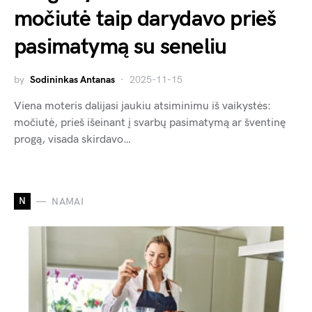
močiutė taip darydavo prieš
pasimatymą su seneliu
by
Sodininkas Antanas
2025-11-15
Viena moteris dalijasi jaukiu atsiminimu iš vaikystės:
močiutė, prieš išeinant į svarbų pasimatymą ar šventinę
progą, visada skirdavo…
N
NAMAI