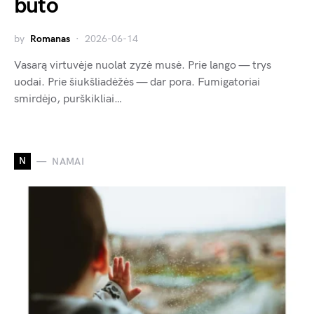
buto
by
Romanas
2026-06-14
Vasarą virtuvėje nuolat zyzė musė. Prie lango — trys
uodai. Prie šiukšliadėžės — dar pora. Fumigatoriai
smirdėjo, purškikliai…
N
NAMAI