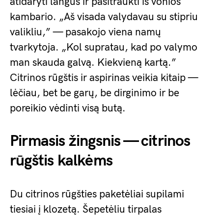
atidaryti langus ir pasitraukti iš vonios
kambario. „Aš visada valydavau su stipriu
valikliu,” — pasakojo viena namų
tvarkytoja. „Kol supratau, kad po valymo
man skauda galvą. Kiekvieną kartą.”
Citrinos rūgštis ir aspirinas veikia kitaip —
lėčiau, bet be garų, be dirginimo ir be
poreikio vėdinti visą butą.
Pirmasis žingsnis — citrinos
rūgštis kalkėms
Du citrinos rūgšties paketėliai supilami
tiesiai į klozetą. Šepetėliu tirpalas