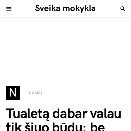
Sveika mokykla
N
NAMAI
Tualetą dabar valau
tik šiuo būdu: be