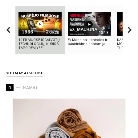
09:20
18:13
10 FILMUOSE IŠGALVOTŲ
Ex Machina: kontrolės ir
KAS IŠRADO
TECHNOLOGIJŲ, KURIOS
pasirinkimo anatomija
MOKSLININK
TAPO REALYBE
TURIME BŪTI
YOU MAY ALSO LIKE
N
NAMAI