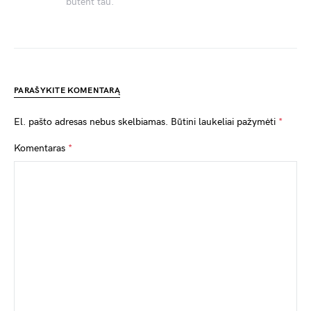
būtent tau.
PARAŠYKITE KOMENTARĄ
El. pašto adresas nebus skelbiamas.
Būtini laukeliai pažymėti
*
Komentaras
*