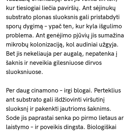
kur tiesiogiai liečia paviršių. Ant sėjinukų
substrato plonas sluoksnis gali pristabdyti
sporų dygimą – ypač ten, kur kyla išgulimo
problema. Ant genėjimo pjūvių jis sumažina
mikrobų kolonizaciją, kol audiniai užgyja.
Bet jis nekeliauja per augalą, nepatenka į
šaknis ir neveikia gilesniuose dirvos
sluoksniuose.
Per daug cinamono – irgi blogai. Perteklius
ant substrato gali išdžiovinti viršutinį
sluoksnį ir pakenkti jautrioms šaknims.
Sode jis paprastai senka po pirmo lietaus ar
laistymo – ir poveikis dingsta. Biologiškai