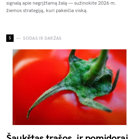
signalą apie negrįžtamą žalą — sužinokite 2026 m.
žiemos strategiją, kuri pakeičia viską.
S
SODAS IR DARŽAS
Šaukštas trąšos, ir pomidorai