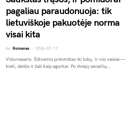
pagaliau paraudonuoja: tik
lietuviškoje pakuotėje norma
visai kita
by
Romanas
2026-07-17
Vidurvasaris. Šiltnamis prikimštas iki lubų. Ir visi vaisiai —
kieti, dailūs ir žali kaip agurkai. Po dviejų savaičių…