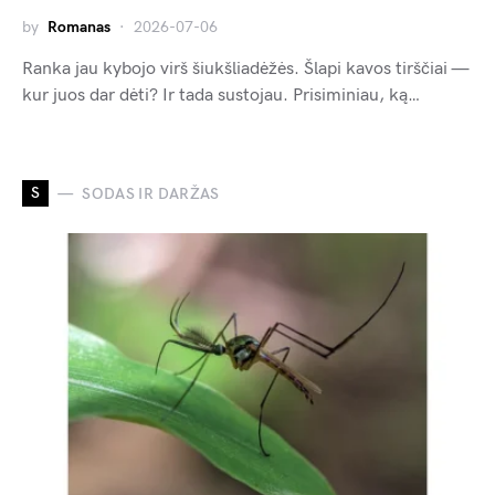
by
Romanas
2026-07-06
Ranka jau kybojo virš šiukšliadėžės. Šlapi kavos tirščiai —
kur juos dar dėti? Ir tada sustojau. Prisiminiau, ką…
S
SODAS IR DARŽAS