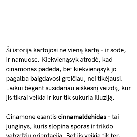
Ši istorija kartojosi ne vieną kartą – ir sode,
ir namuose. Kiekvienąsyk atrodė, kad
cinamonas padeda, bet kiekvienąsyk jo
pagalba baigdavosi greičiau, nei tikėjausi.
Laikui bėgant susidariau aiškesnį vaizdą, kur
jis tikrai veikia ir kur tik sukuria iliuziją.
Cinamone esantis
cinnamaldehidas
– tai
junginys, kuris slopina sporas ir trikdo
vabzdžių orientaciją. Bet jis veikia tik ten,