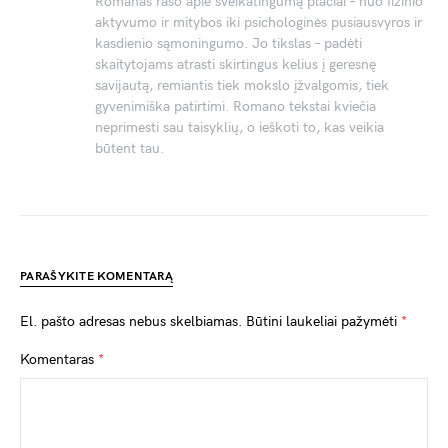
Romanas rašo apie sveikatingumą plačiai – nuo fizinio
aktyvumo ir mitybos iki psichologinės pusiausvyros ir
kasdienio sąmoningumo. Jo tikslas – padėti
skaitytojams atrasti skirtingus kelius į geresnę
savijautą, remiantis tiek mokslo įžvalgomis, tiek
gyvenimiška patirtimi. Romano tekstai kviečia
neprimesti sau taisyklių, o ieškoti to, kas veikia
būtent tau.
PARAŠYKITE KOMENTARĄ
El. pašto adresas nebus skelbiamas.
Būtini laukeliai pažymėti
*
Komentaras
*