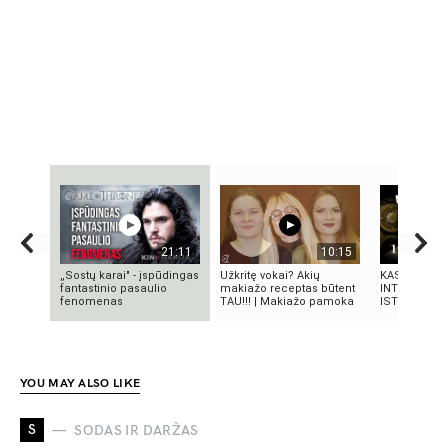
21:11
10:15
„Sostų karai" - įspūdingas
Užkritę vokai? Akių
KAS SUKŪRĖ
fantastinio pasaulio
makiažo receptas būtent
INTELEKTĄ?
fenomenas
TAU!!! | Makiažo pamoka
ISTORIJA IR 
YOU MAY ALSO LIKE
S
SODAS IR DARŽAS