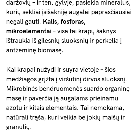
daržovių – ir ten, gylyje, pasiekia mineralus,
kurių sekliai įsišakniję augalai paprasčiausiai
negali gauti.
Kalis, fosforas,
mikroelementai
– visa tai krapų šaknys
ištraukia iš gilesnių sluoksnių ir perkelia į
antžeminę biomasę.
Kai krapai nužydi ir suyra vietoje – šios
medžiagos grįžta į viršutinį dirvos sluoksnį.
Mikrobinės bendruomenės suardo organinę
masę ir paverčia ją augalams prieinamu
azotu ir kitais elementais. Tai nemokama,
natūrali trąša, kuri veikia be jokių maišų ir
granulių.