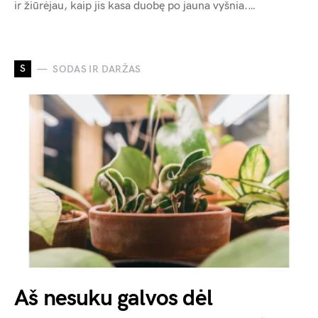
ir žiūrėjau, kaip jis kasa duobę po jauna vyšnia.…
S
SODAS IR DARŽAS
Aš nesuku galvos dėl