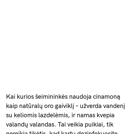
Kai kurios šeimininkės naudoja cinamoną
kaip natūralų oro gaiviklį – užverda vandenį
su keliomis lazdelėmis, ir namas kvepia
valandų valandas. Tai veikia puikiai, tik
nereikia tikėtis, kad kartu dezinfekuosite