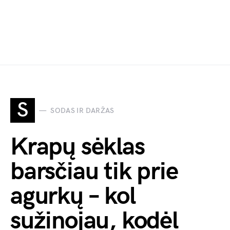
S
SODAS IR DARŽAS
Krapų sėklas
barsčiau tik prie
agurkų – kol
sužinojau, kodėl