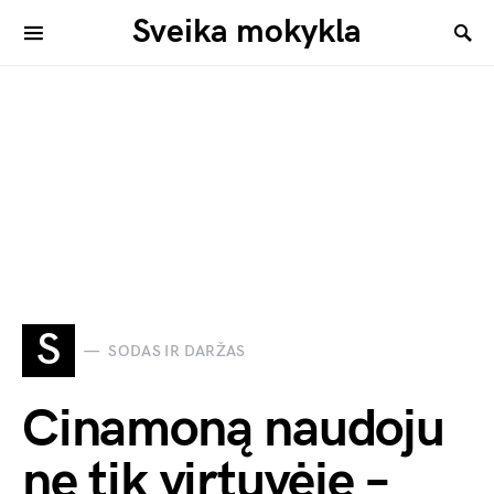
Sveika mokykla
S
SODAS IR DARŽAS
Cinamoną naudoju
ne tik virtuvėje –