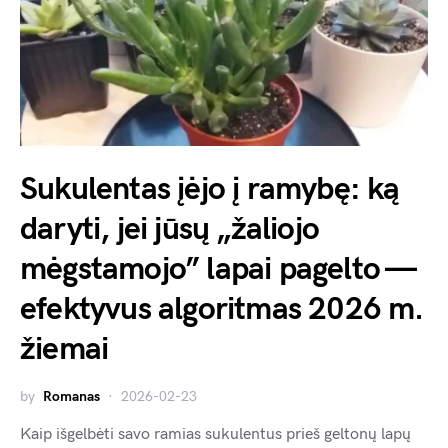
Sukulentas įėjo į ramybę: ką
daryti, jei jūsų „žaliojo
mėgstamojo” lapai pagelto —
efektyvus algoritmas 2026 m.
žiemai
by
Romanas
2026-02-23
Kaip išgelbėti savo ramias sukulentus prieš geltonų lapų