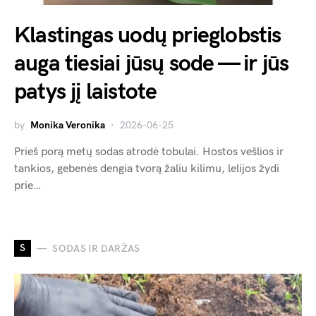
Klastingas uodų prieglobstis
auga tiesiai jūsų sode — ir jūs
patys jį laistote
by
Monika Veronika
2026-06-25
Prieš porą metų sodas atrodė tobulai. Hostos vešlios ir
tankios, gebenės dengia tvorą žaliu kilimu, lelijos žydi
prie…
S
SODAS IR DARŽAS