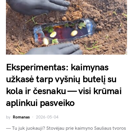
Eksperimentas: kaimynas
užkasė tarp vyšnių butelį su
kola ir česnaku — visi krūmai
aplinkui pasveiko
by
Romanas
2026-05-04
— Tu juk juokauji? Stovėjau prie kaimyno Sauliaus tvoros