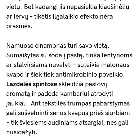
vietų. Bet kadangi jis nepasiekia kiaušinėlių
ar lervų – tikėtis ilgalaikio efekto nėra
prasmės.
Namuose cinamonas turi savo vietą.
Sumaišytas su soda į pastą, tinka lentynoms
ar stalviršiams nuvalyti – suteikia malonaus
kvapo ir šiek tiek antimikrobinio poveikio.
Lazdelės spintose
skleidžia pastovų
aromatą ir padeda kambariui atrodyti
jaukiau. Ant tekstilės trumpas pabarstymas
gali sušvelninti senus kvapus prieš siurbiant
– tik šviesiems audiniams atsargiai, nes gali
nusidažyti.