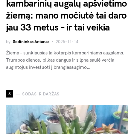
kambarinių augalų apšvietimo
žiemą: mano močiutė tai daro
jau 33 metus – ir tai veikia
by
Sodininkas Antanas
2025-11-14
Žiema – sunkiausias laikotarpis kambariniams augalams.
Trumpos dienos, pilkas dangus ir silpna saulė verčia
augintojus investuoti į brangiasaugimo…
S
SODAS IR DARŽAS