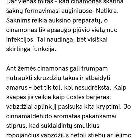
Dar vienas mitas – kad cinamonas skatina
šaknų formavimąsi auginiuose. Netikra.
Šaknims reikia auksino preparatų, o
cinamonas tik apsaugo pjūvio vietą nuo
infekcijos. Tai naudinga, bet visiškai
skirtinga funkcija.
Ant žemės cinamonas gali trumpam
nutraukti skruzdžių takus ir atbaidyti
amarus – bet tik tol, kol nesudrėksta. Kaip
kvapas jis veikia kaip uoslės barjeras:
vabzdžiai aplink jį pasisuka kita kryptimi. Jo
cinnamaldehido aromatas pakankamai
stiprus, kad suklaidintų smulkius
ropojančius vabzdžius netoli stiebų ar įėjimo