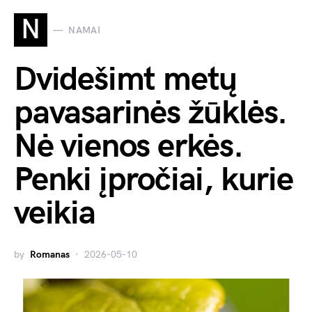
N
NAMAI
Dvidešimt metų
pavasarinės žūklės.
Nė vienos erkės.
Penki įpročiai, kurie
veikia
by
Romanas
2026-05-10