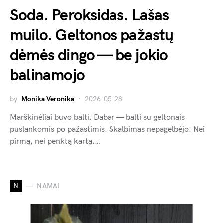
Soda. Peroksidas. Lašas
muilo. Geltonos pažastų
dėmės dingo — be jokio
balinamojo
by
Monika Veronika
2026-05-28
Marškinėliai buvo balti. Dabar — balti su geltonais
puslankomis po pažastimis. Skalbimas nepagelbėjo. Nei
pirmą, nei penktą kartą.…
N
NAMAI