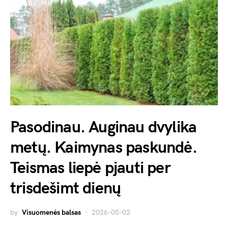
Pasodinau. Auginau dvylika
metų. Kaimynas paskundė.
Teismas liepė pjauti per
trisdešimt dienų
by
Visuomenės balsas
2026-05-02