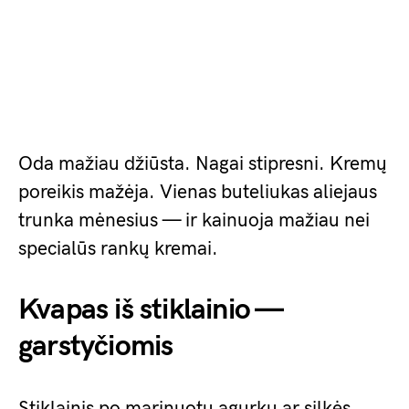
Oda mažiau džiūsta. Nagai stipresni. Kremų
poreikis mažėja. Vienas buteliukas aliejaus
trunka mėnesius — ir kainuoja mažiau nei
specialūs rankų kremai.
Kvapas iš stiklainio —
garstyčiomis
Stiklainis po marinuotų agurkų ar silkės