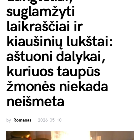
suglamžyti
laikraščiai ir
kiaušinių lukštai:
aštuoni dalykai,
kuriuos taupūs
žmonės niekada
neišmeta
by
Romanas
2026-05-10