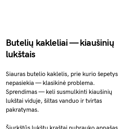
Butelių kakleliai — kiaušinių
lukštais
Siauras butelio kaklelis, prie kurio šepetys
nepasiekia — klasikinė problema.
Sprendimas — keli susmulkinti kiaušinių
lukštai viduje, šiltas vanduo ir tvirtas
pakratymas.
Šiurkštūs lukštų kraštai nubrauko apnašas