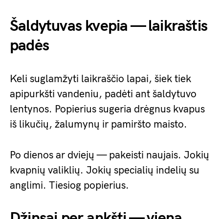
Šaldytuvas kvepia — laikraštis
padės
Keli suglamžyti laikraščio lapai, šiek tiek
apipurkšti vandeniu, padėti ant šaldytuvo
lentynos. Popierius sugeria drėgnus kvapus
iš likučių, žalumynų ir pamiršto maisto.
Po dienos ar dviejų — pakeisti naujais. Jokių
kvapnių valiklių. Jokių specialių indelių su
anglimi. Tiesiog popierius.
Džinsai per ankšti — viena