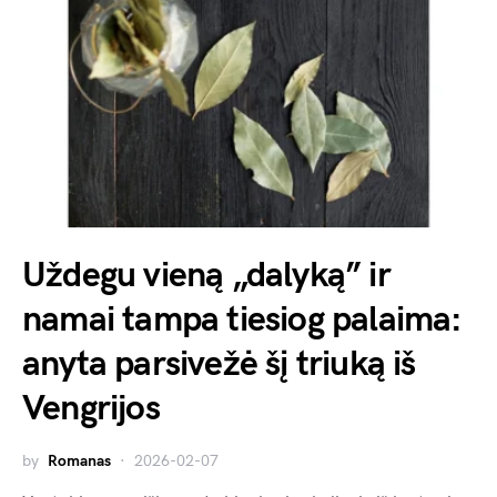
Uždegu vieną „dalyką” ir
namai tampa tiesiog palaima:
anyta parsivežė šį triuką iš
Vengrijos
by
Romanas
2026-02-07