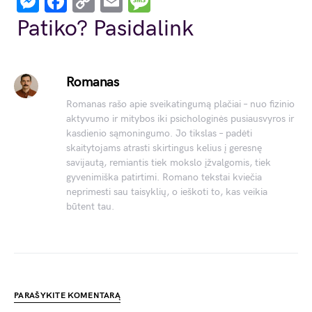
Messenger
Facebook
Copy
Email
Message
Link
Patiko? Pasidalink
Romanas
Romanas rašo apie sveikatingumą plačiai – nuo fizinio
aktyvumo ir mitybos iki psichologinės pusiausvyros ir
kasdienio sąmoningumo. Jo tikslas – padėti
skaitytojams atrasti skirtingus kelius į geresnę
savijautą, remiantis tiek mokslo įžvalgomis, tiek
gyvenimiška patirtimi. Romano tekstai kviečia
neprimesti sau taisyklių, o ieškoti to, kas veikia
būtent tau.
PARAŠYKITE KOMENTARĄ