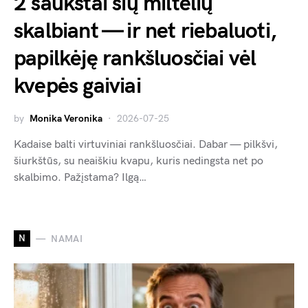
2 šaukštai šių miltelių
skalbiant — ir net riebaluoti,
papilkėję rankšluosčiai vėl
kvepės gaiviai
by
Monika Veronika
2026-07-25
Kadaise balti virtuviniai rankšluosčiai. Dabar — pilkšvi,
šiurkštūs, su neaiškiu kvapu, kuris nedingsta net po
skalbimo. Pažįstama? Ilgą…
N
NAMAI