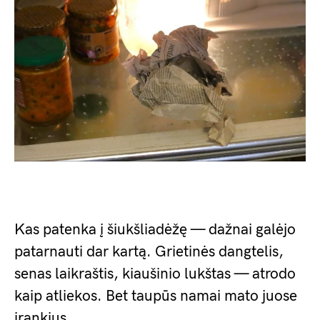
Kas patenka į šiukšliadėžę — dažnai galėjo
patarnauti dar kartą. Grietinės dangtelis,
senas laikraštis, kiaušinio lukštas — atrodo
kaip atliekos. Bet taupūs namai mato juose
įrankius.