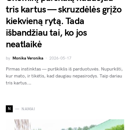
tris kartus — skruzdėlės grįžo
kiekvieną rytą. Tada
išbandžiau tai, ko jos
neatlaikė
by
Monika Veronika
2026-05-17
Pirmas instinktas — purškiklis iš parduotuvės. Nupurkšti,
kur mato, ir tikėtis, kad daugiau nepasirodys. Taip dariau
tris kartus.…
N
NAMAI