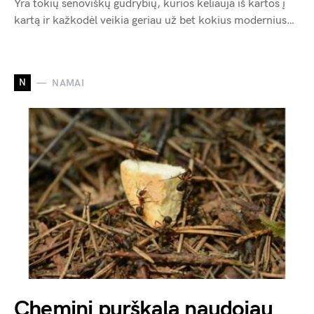
Yra tokių senoviškų gudrybių, kurios keliauja iš kartos į
kartą ir kažkodėl veikia geriau už bet kokius modernius…
N
NAMAI
Cheminį purškalą naudojau