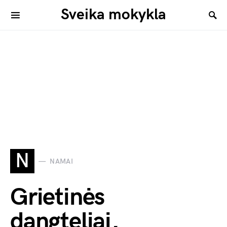
Sveika mokykla
N
NAMAI
Grietinės
dangteliai,