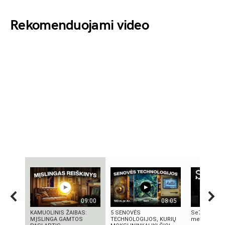
Rekomenduojami video
09:00
08:05
KAMUOLINIS ŽAIBAS:
5 SENOVĖS
Se7en – kai
MĮSLINGA GAMTOS
TECHNOLOGIJOS, KURIŲ
meno kūrini