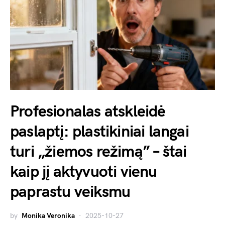
Profesionalas atskleidė
paslaptį: plastikiniai langai
turi „žiemos režimą” – štai
kaip jį aktyvuoti vienu
paprastu veiksmu
by
Monika Veronika
2025-10-27