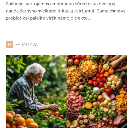
Saikingai vartojamas amatininkų sūris teikia dvejopą
naudą žarnyno sveikatai ir kaulų tvirtumui. Jame esantys
probiotikai palaiko virškinamojo trakto…
M
MITYBA