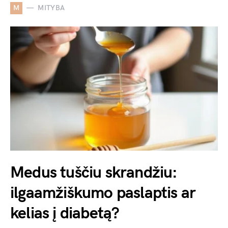
M
MITYBA
Medus tuščiu skrandžiu:
ilgaamžiškumo paslaptis ar
kelias į diabetą?