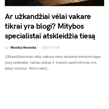
Ar užkandžiai vėlai vakare
tikrai yra blogi? Mitybos
specialistai atskleidžia tiesą
by
Monika Veronika
2025-03-08
Užkandžiavimas vėlai vakare nėra savaime kenksmingas
jūsų sveikatai, tačiau laikas ir maisto pasirinkimas yra
labai svarbūs. Nors naktį…