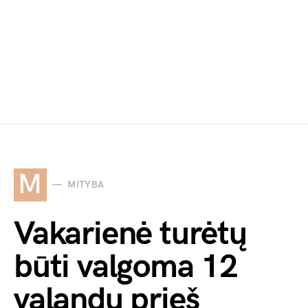
M
MITYBA
Vakarienė turėtų
būti valgoma 12
valandų prieš