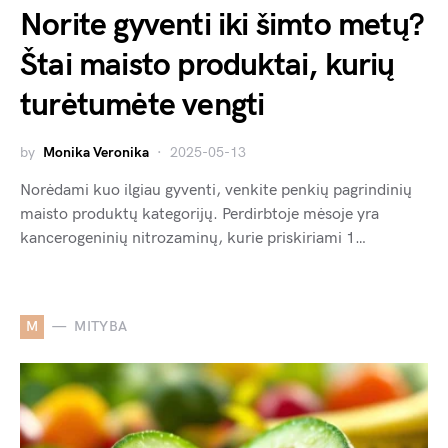
Norite gyventi iki šimto metų?
Štai maisto produktai, kurių
turėtumėte vengti
by
Monika Veronika
2025-05-13
Norėdami kuo ilgiau gyventi, venkite penkių pagrindinių
maisto produktų kategorijų. Perdirbtoje mėsoje yra
kancerogeninių nitrozaminų, kurie priskiriami 1…
M
MITYBA