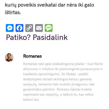
kurių poveikis sveikatai dar nėra iki galo
ištirtas.
Messenger
Facebook
Copy
Email
Message
Link
Patiko? Pasidalink
Romanas
Romanas rašo apie sveikatingumą plačiai – nuo fizinio
aktyvumo ir mitybos iki psichologinės pusiausvyros ir
kasdienio sąmoningumo. Jo tikslas – padėti
skaitytojams atrasti skirtingus kelius į geresnę
savijautą, remiantis tiek mokslo įžvalgomis, tiek
gyvenimiška patirtimi. Romano tekstai kviečia
neprimesti sau taisyklių, o ieškoti to, kas veikia
būtent tau.