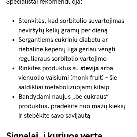
Specialistai rekomenduoja:
Stenkitės, kad sorbitolio suvartojimas
neviršytų kelių gramų per dieną
Sergantiems cukriniu diabetu ar
riebaline kepenų liga geriau vengti
reguliaraus sorbitolio vartojimo
Rinkitės produktus su
stevija
arba
vienuolio vaisiumi (monk fruit) – šie
saldikliai metabolizuojami kitaip
Bandydami naujus „be cukraus”
produktus, pradėkite nuo mažų kiekių
ir stebėkite savo savijautą
Signalai, į kuriuos verta