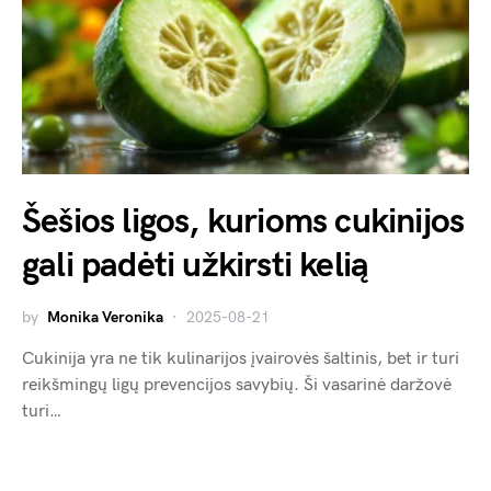
Šešios ligos, kurioms cukinijos
gali padėti užkirsti kelią
by
Monika Veronika
2025-08-21
Cukinija yra ne tik kulinarijos įvairovės šaltinis, bet ir turi
reikšmingų ligų prevencijos savybių. Ši vasarinė daržovė
turi…