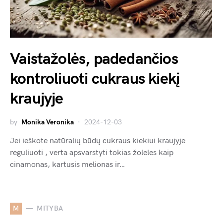
Vaistažolės, padedančios
kontroliuoti cukraus kiekį
kraujyje
by
Monika Veronika
2024-12-03
Jei ieškote natūralių būdų cukraus kiekiui kraujyje
reguliuoti , verta apsvarstyti tokias žoleles kaip
cinamonas, kartusis melionas ir…
M
MITYBA