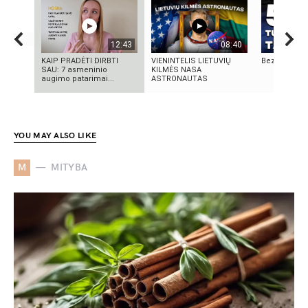
12:43
08:40
KAIP PRADĖTI DIRBTI
VIENINTELIS LIETUVIŲ
Bezos secre
SAU: 7 asmeninio
KILMĖS NASA
augimo patarimai...
ASTRONAUTAS
YOU MAY ALSO LIKE
M
MITYBA