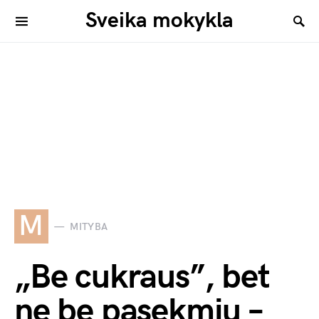
Sveika mokykla
M
MITYBA
„Be cukraus”, bet
ne be pasekmių –