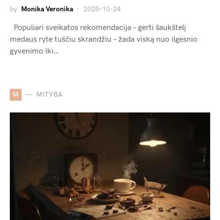
by
Monika Veronika
2025-10-24
Populiari sveikatos rekomendacija – gerti šaukštelį
medaus ryte tuščiu skrandžiu – žada viską nuo ilgesnio
gyvenimo iki…
M
MITYBA