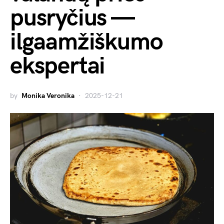
pusryčius —
ilgaamžiškumo
ekspertai
by
Monika Veronika
2025-12-21