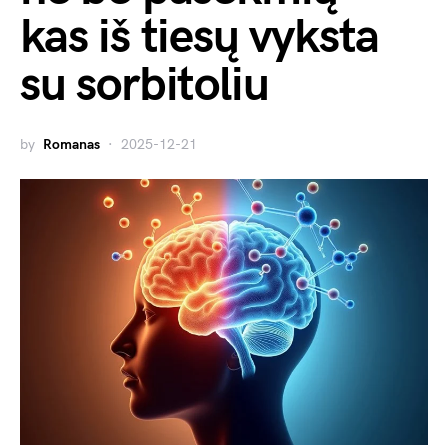
kas iš tiesų vyksta
su sorbitoliu
by
Romanas
2025-12-21