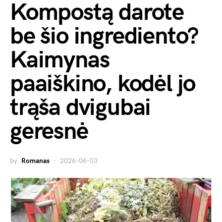
Kompostą darote
be šio ingrediento?
Kaimynas
paaiškino, kodėl jo
trąša dvigubai
geresnė
by
Romanas
2026-06-03