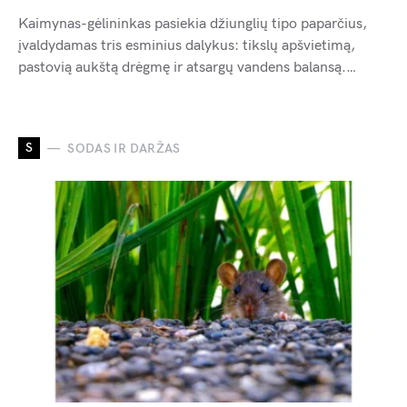
Kaimynas-gėlininkas pasiekia džiunglių tipo paparčius,
įvaldydamas tris esminius dalykus: tikslų apšvietimą,
pastovią aukštą drėgmę ir atsargų vandens balansą.…
S
SODAS IR DARŽAS