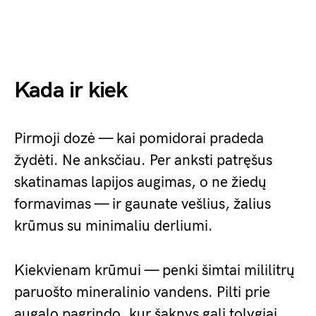
Kada ir kiek
Pirmoji dozė — kai pomidorai pradeda
žydėti. Ne anksčiau. Per anksti patręšus
skatinamas lapijos augimas, o ne žiedų
formavimas — ir gaunate vešlius, žalius
krūmus su minimaliu derliumi.
Kiekvienam krūmui — penki šimtai mililitrų
paruošto mineralinio vandens. Pilti prie
augalo pagrindo, kur šaknys gali tolygiai