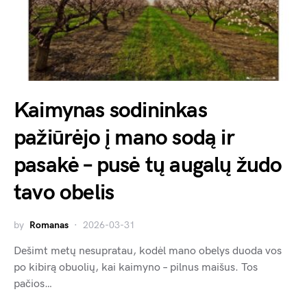
Kaimynas sodininkas
pažiūrėjo į mano sodą ir
pasakė – pusė tų augalų žudo
tavo obelis
by
Romanas
2026-03-31
Dešimt metų nesupratau, kodėl mano obelys duoda vos
po kibirą obuolių, kai kaimyno – pilnus maišus. Tos
pačios…