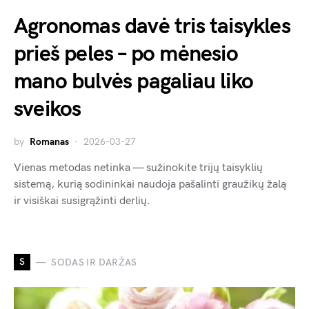
Agronomas davė tris taisykles
prieš peles – po mėnesio
mano bulvės pagaliau liko
sveikos
by
Romanas
2026-03-27
Vienas metodas netinka — sužinokite trijų taisyklių
sistemą, kurią sodininkai naudoja pašalinti graužikų žalą
ir visiškai susigrąžinti derlių.
S
SODAS IR DARŽAS