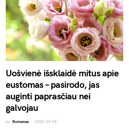
Uošvienė išsklaidė mitus apie
eustomas – pasirodo, jas
auginti paprasčiau nei
galvojau
by
Romanas
2026-04-05