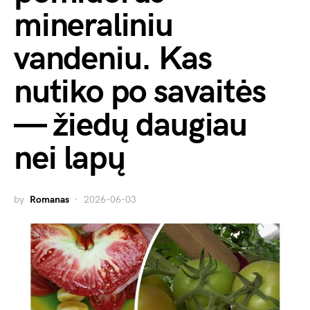
mineraliniu
vandeniu. Kas
nutiko po savaitės
— žiedų daugiau
nei lapų
by
Romanas
2026-06-03