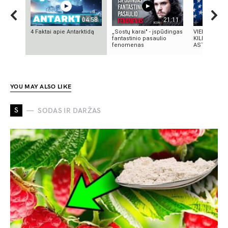
04:58
21:11
4 Faktai apie Antarktidą
„Sostų karai" - įspūdingas
VIENINTELIS
fantastinio pasaulio
KILMĖS NAS
fenomenas
ASTRONAUT
YOU MAY ALSO LIKE
S
SODAS IR DARŽAS