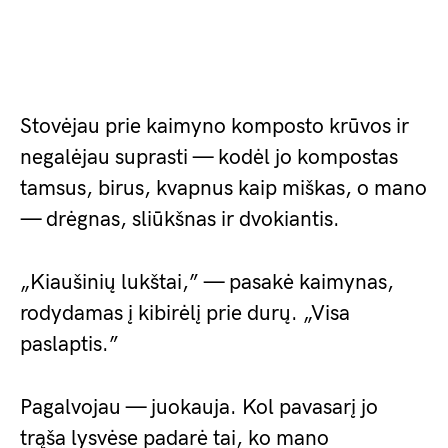
Stovėjau prie kaimyno komposto krūvos ir
negalėjau suprasti — kodėl jo kompostas
tamsus, birus, kvapnus kaip miškas, o mano
— drėgnas, sliūkšnas ir dvokiantis.
„Kiaušinių lukštai,” — pasakė kaimynas,
rodydamas į kibirėlį prie durų. „Visa
paslaptis.”
Pagalvojau — juokauja. Kol pavasarį jo
trąša lysvėse padarė tai, ko mano