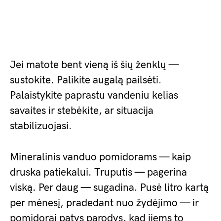
Jei matote bent vieną iš šių ženklų —
sustokite. Palikite augalą pailsėti.
Palaistykite paprastu vandeniu kelias
savaites ir stebėkite, ar situacija
stabilizuojasi.
Mineralinis vanduo pomidorams — kaip
druska patiekalui. Truputis — pagerina
viską. Per daug — sugadina. Pusė litro kartą
per mėnesį, pradedant nuo žydėjimo — ir
pomidorai patys parodys, kad jiems to