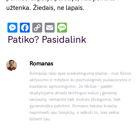
užtenka. Žiedais, ne lapais.
Messenger
Facebook
Copy
Email
Message
Link
Patiko? Pasidalink
Romanas
Romanas rašo apie sveikatingumą plačiai – nuo fizinio
aktyvumo ir mitybos iki psichologinės pusiausvyros ir
kasdienio sąmoningumo. Jo tikslas – padėti
skaitytojams atrasti skirtingus kelius į geresnę
savijautą, remiantis tiek mokslo įžvalgomis, tiek
gyvenimiška patirtimi. Romano tekstai kviečia
neprimesti sau taisyklių, o ieškoti to, kas veikia
būtent tau.