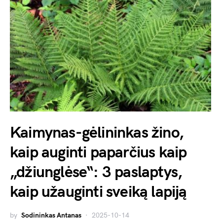
Kaimynas-gėlininkas žino,
kaip auginti paparčius kaip
„džiunglėse“: 3 paslaptys,
kaip užauginti sveiką lapiją
by
Sodininkas Antanas
2025-10-14