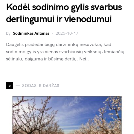
Kodėl sodinimo gylis svarbus
derlingumui ir vienodumui
by
Sodininkas Antanas
2025-10-17
Daugelis pradedančiųjų daržininkų nesuvokia, kad
sodinimo gylis yra vienas svarbiausių veiksnių, lemiančių
sėjinukų daigumą ir būsimą derlių. Nei…
S
SODAS IR DARŽAS