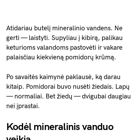
Atidariau butelį mineralinio vandens. Ne
gerti — laistyti. Supyliau į kibirą, palikau
keturioms valandoms pastovėti ir vakare
palaisčiau kiekvieną pomidorų krūmą.
Po savaitės kaimynė paklausė, ką darau
kitaip. Pomidorai buvo nusėti žiedais. Lapų
— normaliai. Bet žiedų — dvigubai daugiau
nei įprastai.
Kodėl mineralinis vanduo
veikia