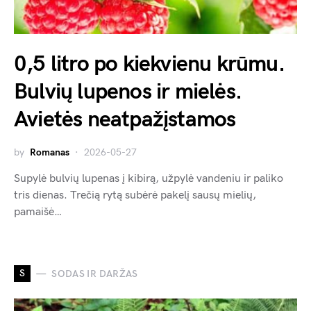
0,5 litro po kiekvienu krūmu.
Bulvių lupenos ir mielės.
Avietės neatpažįstamos
by
Romanas
2026-05-27
Supylė bulvių lupenas į kibirą, užpylė vandeniu ir paliko
tris dienas. Trečią rytą subėrė pakelį sausų mielių,
pamaišė…
S
SODAS IR DARŽAS