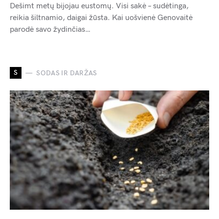
Dešimt metų bijojau eustomų. Visi sakė – sudėtinga,
reikia šiltnamio, daigai žūsta. Kai uošvienė Genovaitė
parodė savo žydinčias…
S
SODAS IR DARŽAS