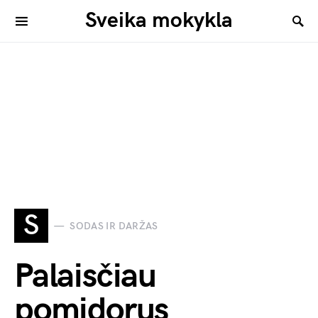
Sveika mokykla
S
SODAS IR DARŽAS
Palaisčiau
pomidorus