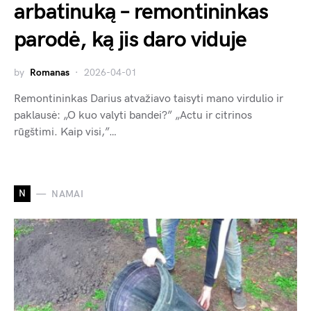
arbatinuką – remontininkas
parodė, ką jis daro viduje
by
Romanas
2026-04-01
Remontininkas Darius atvažiavo taisyti mano virdulio ir
paklausė: „O kuo valyti bandei?” „Actu ir citrinos
rūgštimi. Kaip visi,”…
N
NAMAI