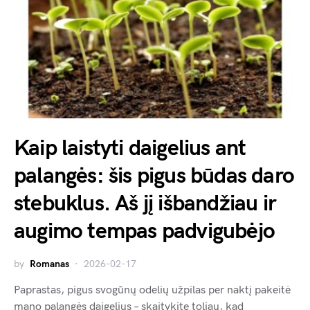
Kaip laistyti daigelius ant
palangės: šis pigus būdas daro
stebuklus. Aš jį išbandžiau ir
augimo tempas padvigubėjo
by
Romanas
2026-02-17
Paprastas, pigus svogūnų odelių užpilas per naktį pakeitė
mano palangės daigelius – skaitykite toliau, kad