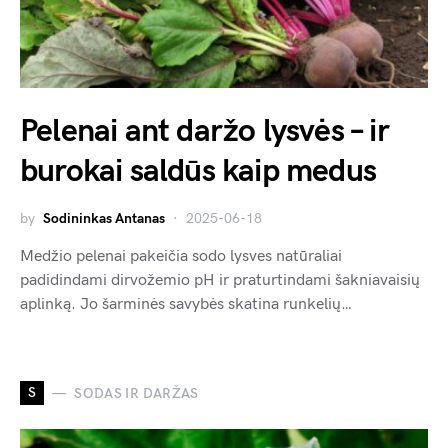
Pelenai ant daržo lysvės – ir
burokai saldūs kaip medus
by
Sodininkas Antanas
2025-06-18
Medžio pelenai pakeičia sodo lysves natūraliai
padidindami dirvožemio pH ir praturtindami šakniavaisių
aplinką. Jo šarminės savybės skatina runkelių…
S
SODAS IR DARŽAS