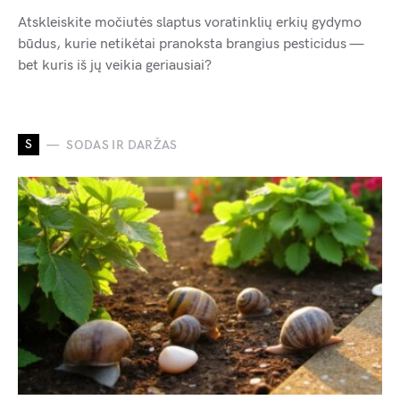
Atskleiskite močiutės slaptus voratinklių erkių gydymo
būdus, kurie netikėtai pranoksta brangius pesticidus —
bet kuris iš jų veikia geriausiai?
S
SODAS IR DARŽAS