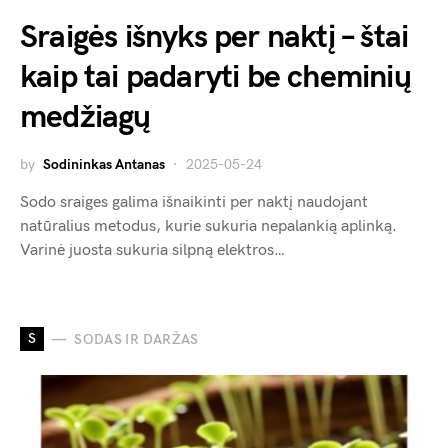
Sraigės išnyks per naktį – štai
kaip tai padaryti be cheminių
medžiagų
by
Sodininkas Antanas
2025-05-24
Sodo sraiges galima išnaikinti per naktį naudojant
natūralius metodus, kurie sukuria nepalankią aplinką.
Varinė juosta sukuria silpną elektros…
S
SODAS IR DARŽAS