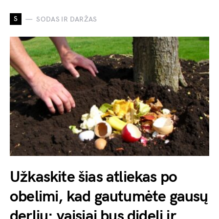
S
SODAS IR DARŽAS
Užkaskite šias atliekas po
obelimi, kad gautumėte gausų
derlių: vaisiai bus dideli ir