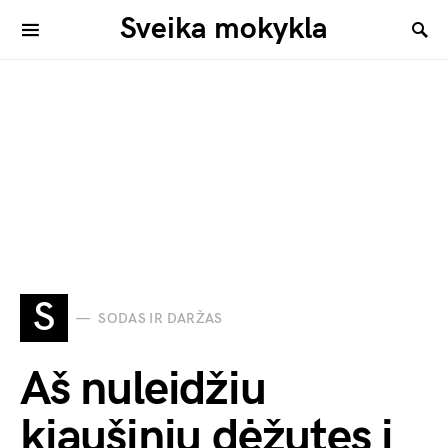
Sveika mokykla
S
SODAS IR DARŽAS
Aš nuleidžiu
kiaušinių dėžutes į