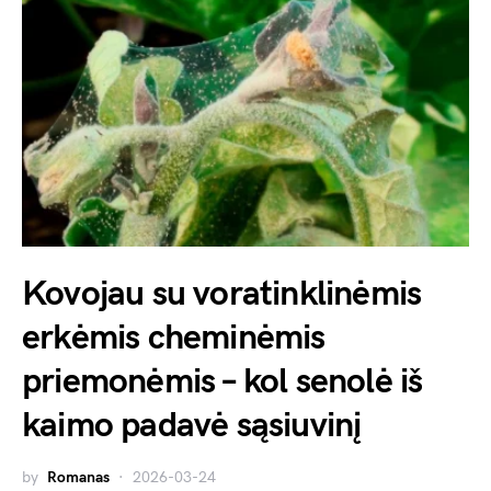
Kovojau su voratinklinėmis
erkėmis cheminėmis
priemonėmis – kol senolė iš
kaimo padavė sąsiuvinį
by
Romanas
2026-03-24