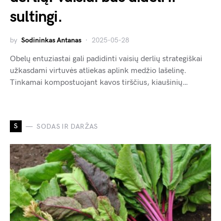
sultingi.
by
Sodininkas Antanas
2025-05-28
Obelų entuziastai gali padidinti vaisių derlių strategiškai
užkasdami virtuvės atliekas aplink medžio lašelinę.
Tinkamai kompostuojant kavos tirščius, kiaušinių…
S
SODAS IR DARŽAS