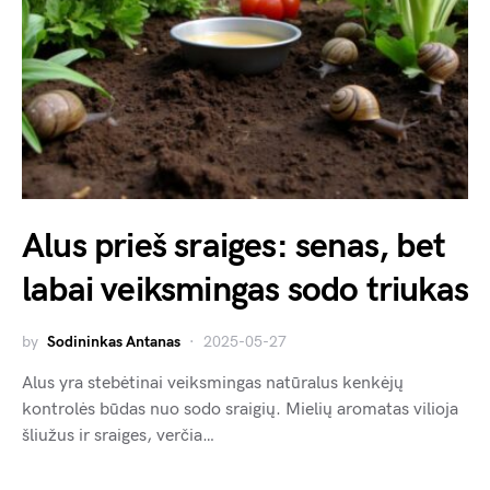
Alus prieš sraiges: senas, bet
labai veiksmingas sodo triukas
by
Sodininkas Antanas
2025-05-27
Alus yra stebėtinai veiksmingas natūralus kenkėjų
kontrolės būdas nuo sodo sraigių. Mielių aromatas vilioja
šliužus ir sraiges, verčia…