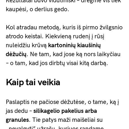
Rezultatai buvo vidutiniški – drėgmė vis tiek
kaupėsi, o derlius gedo.
Kol atradau metodą, kuris iš pirmo žvilgsnio
atrodo keistai. Kiekvieną rudenį į rūsį
nuleidžiu krūvą
kartoninių kiaušinių
dėžučių
. Ne tam, kad jose ką nors laikyčiau
– o tam, kad jos dirbtų visai kitą darbą.
Kaip tai veikia
Paslaptis ne pačiose dėžutėse, o tame, ką į
jas dedu –
silikagelio pakelius arba
granules
. Tie patys maži maišeliai su
„nevalgyti” užrašu, kuriuos randame