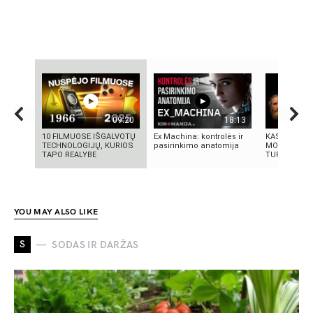
09:20
18:13
10 FILMUOSE IŠGALVOTŲ
Ex Machina: kontrolės ir
KAS IŠRADO
TECHNOLOGIJŲ, KURIOS
pasirinkimo anatomija
MOKSLININK
TAPO REALYBE
TURIME BŪTI
YOU MAY ALSO LIKE
S
SODAS IR DARŽAS