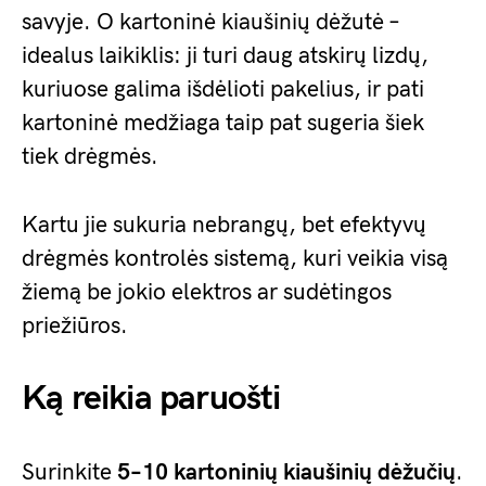
savyje. O kartoninė kiaušinių dėžutė –
idealus laikiklis: ji turi daug atskirų lizdų,
kuriuose galima išdėlioti pakelius, ir pati
kartoninė medžiaga taip pat sugeria šiek
tiek drėgmės.
Kartu jie sukuria nebrangų, bet efektyvų
drėgmės kontrolės sistemą, kuri veikia visą
žiemą be jokio elektros ar sudėtingos
priežiūros.
Ką reikia paruošti
Surinkite
5–10 kartoninių kiaušinių dėžučių
.