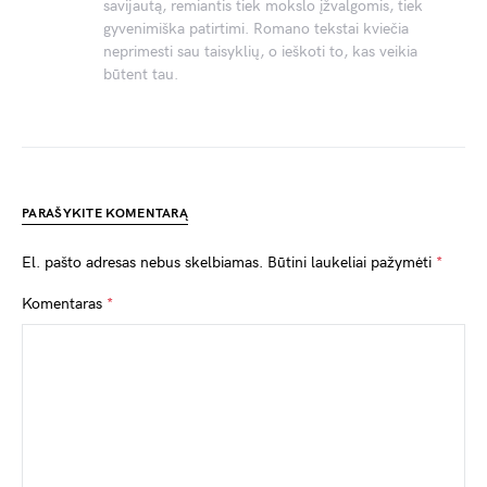
savijautą, remiantis tiek mokslo įžvalgomis, tiek
gyvenimiška patirtimi. Romano tekstai kviečia
neprimesti sau taisyklių, o ieškoti to, kas veikia
būtent tau.
PARAŠYKITE KOMENTARĄ
El. pašto adresas nebus skelbiamas.
Būtini laukeliai pažymėti
*
Komentaras
*