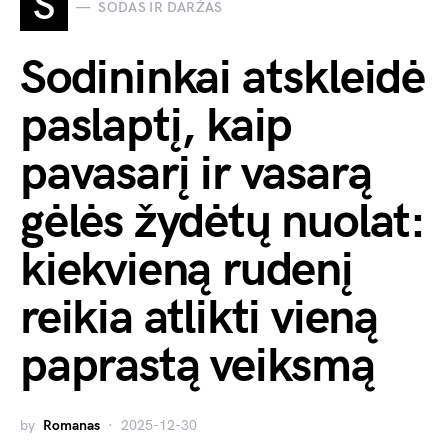
S
SODAS IR DARŽAS
Sodininkai atskleidė
paslaptį, kaip
pavasarį ir vasarą
gėlės žydėtų nuolat:
kiekvieną rudenį
reikia atlikti vieną
paprastą veiksmą
by
Romanas
2025-12-30