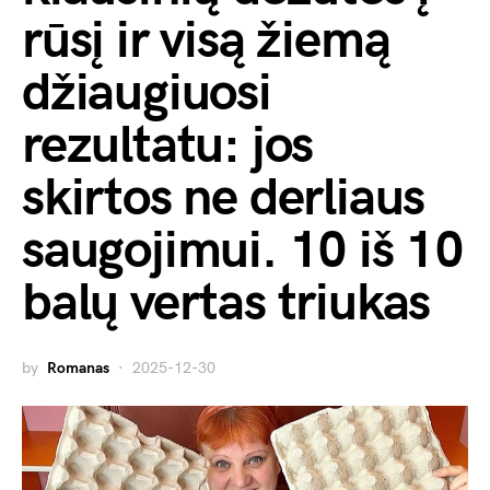
rūsį ir visą žiemą
džiaugiuosi
rezultatu: jos
skirtos ne derliaus
saugojimui. 10 iš 10
balų vertas triukas
by
Romanas
2025-12-30