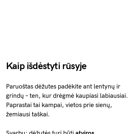
Kaip išdėstyti rūsyje
Paruoštas dėžutes padėkite ant lentynų ir
grindų – ten, kur drėgmė kaupiasi labiausiai.
Paprastai tai kampai, vietos prie sienų,
žemiausi taškai.
Svarbu: dėžutės turi būti
atviros
,