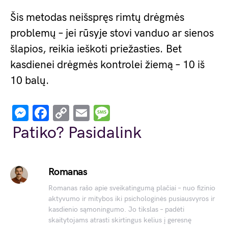
Šis metodas neišspręs rimtų drėgmės
problemų – jei rūsyje stovi vanduo ar sienos
šlapios, reikia ieškoti priežasties. Bet
kasdienei drėgmės kontrolei žiemą – 10 iš
10 balų.
Messenger
Facebook
Copy
Email
Message
Link
Patiko? Pasidalink
Romanas
Romanas rašo apie sveikatingumą plačiai – nuo fizinio
aktyvumo ir mitybos iki psichologinės pusiausvyros ir
kasdienio sąmoningumo. Jo tikslas – padėti
skaitytojams atrasti skirtingus kelius į geresnę