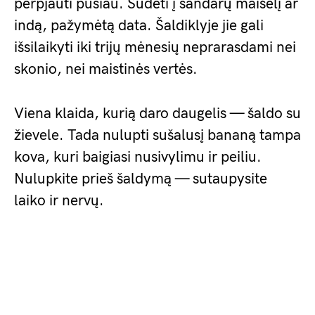
perpjauti pusiau. Sudėti į sandarų maišelį ar
indą, pažymėtą data. Šaldiklyje jie gali
išsilaikyti iki trijų mėnesių neprarasdami nei
skonio, nei maistinės vertės.
Viena klaida, kurią daro daugelis — šaldo su
žievele. Tada nulupti sušalusį bananą tampa
kova, kuri baigiasi nusivylimu ir peiliu.
Nulupkite prieš šaldymą — sutaupysite
laiko ir nervų.