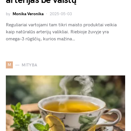
arterijas be vaistų
by
Monika Veronika
2025-05-03
Reguliariai vartojami tam tikri maisto produktai veikia
kaip natūralūs arterijų valikliai. Riebioje žuvyje yra
omega-3 rūgščių, kurios mažina…
M
MITYBA