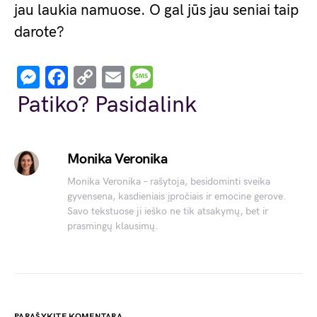
jau laukia namuose. O gal jūs jau seniai taip
darote?
Messenger
Facebook
Copy
Email
Message
Link
Patiko? Pasidalink
Monika Veronika
Monika Veronika – rašytoja, besidominti sveika
gyvensena, kasdieniais įpročiais ir emocine gerove.
Savo tekstuose ji ieško ne tik atsakymų, bet ir
prasmingų klausimų.
PARAŠYKITE KOMENTARĄ