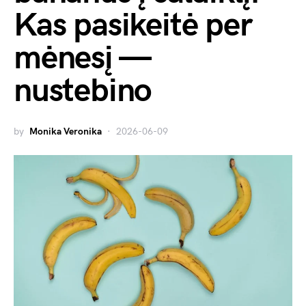
Kas pasikeitė per
mėnesį —
nustebino
by
Monika Veronika
2026-06-09