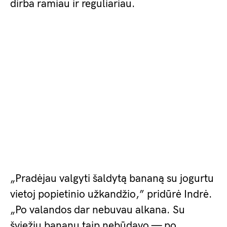
dirba ramiau ir reguliariau.
„Pradėjau valgyti šaldytą bananą su jogurtu
vietoj popietinio užkandžio,” pridūrė Indrė.
„Po valandos dar nebuvau alkana. Su
šviežiu bananu taip nebūdavo — po