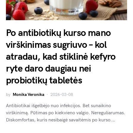
Po antibiotikų kurso mano
virškinimas sugriuvo – kol
atradau, kad stiklinė kefyro
ryte daro daugiau nei
probiotikų tabletės
by
Monika Veronika
2026-03-08
Antibiotikai išgelbėjo nuo infekcijos. Bet sunaikino
virškinimą. Pūtimas po kiekvieno valgio. Nereguliarumas.
Diskomfortas, kuris nesibaigė savaitėmis po kurso.…