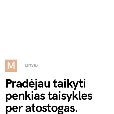
M
MITYBA
Pradėjau taikyti
penkias taisykles
per atostogas.