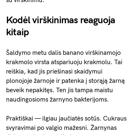
su virškinimu.
Kodėl virškinimas reaguoja
kitaip
Šaldymo metu dalis banano virškinamojo
krakmolo virsta atspariuoju krakmolu. Tai
reiškia, kad jis priešinasi skaidymui
plonojoje žarnoje ir patenka į storąją žarną
beveik nepakitęs. Ten jis tampa maistu
naudingosioms žarnyno bakterijoms.
Praktiškai — ilgiau jaučiatės sotūs. Cukraus
svyravimai po valgio mažesni. Žarnynas