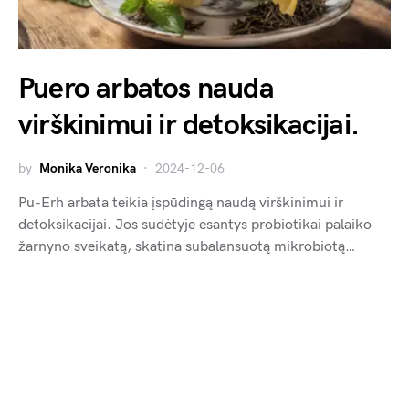
Puero arbatos nauda
virškinimui ir detoksikacijai.
by
Monika Veronika
2024-12-06
Pu-Erh arbata teikia įspūdingą naudą virškinimui ir
detoksikacijai. Jos sudėtyje esantys probiotikai palaiko
žarnyno sveikatą, skatina subalansuotą mikrobiotą…