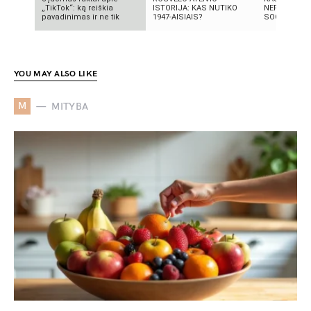
„TikTok“: ką reiškia
ISTORIJA: KAS NUTIKO
NEPAAIŠKI
pavadinimas ir ne tik
1947-AISIAIS?
SOCIALINIS
YOU MAY ALSO LIKE
M
MITYBA