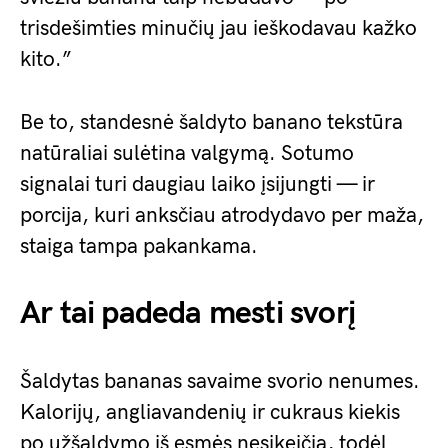
trisdešimties minučių jau ieškodavau kažko
kito.”
Be to, standesnė šaldyto banano tekstūra
natūraliai sulėtina valgymą. Sotumo
signalai turi daugiau laiko įsijungti — ir
porcija, kuri anksčiau atrodydavo per maža,
staiga tampa pakankama.
Ar tai padeda mesti svorį
Šaldytas bananas savaime svorio nenumes.
Kalorijų, angliavandenių ir cukraus kiekis
po užšaldymo iš esmės nesikeičia, todėl