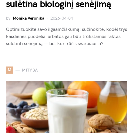
sulėtina biologinį senėjimą
by
Monika Veronika
2026-04-04
Optimizuokite savo ilgaamžiškumą: sužinokite, kodėl trys
kasdienės puodeliai arbatos gali būti trūkstamas raktas
sulėtinti senėjimą — bet kuri rūšis svarbiausia?
M
MITYBA