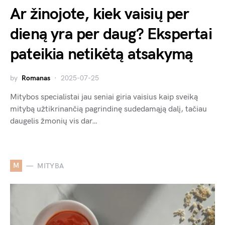
Ar žinojote, kiek vaisių per
dieną yra per daug? Ekspertai
pateikia netikėtą atsakymą
by
Romanas
2025-07-25
Mitybos specialistai jau seniai giria vaisius kaip sveiką
mitybą užtikrinančią pagrindinę sudedamąją dalį, tačiau
daugelis žmonių vis dar…
M
MITYBA