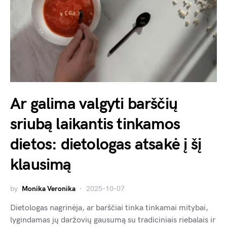
Ar galima valgyti barščių
sriubą laikantis tinkamos
dietos: dietologas atsakė į šį
klausimą
by
Monika Veronika
2025-10-07
Dietologas nagrinėja, ar barščiai tinka tinkamai mitybai,
lygindamas jų daržovių gausumą su tradiciniais riebalais ir