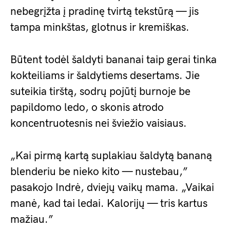
nebegrįžta į pradinę tvirtą tekstūrą — jis
tampa minkštas, glotnus ir kremiškas.
Būtent todėl šaldyti bananai taip gerai tinka
kokteiliams ir šaldytiems desertams. Jie
suteikia tirštą, sodrų pojūtį burnoje be
papildomo ledo, o skonis atrodo
koncentruotesnis nei šviežio vaisiaus.
„Kai pirmą kartą suplakiau šaldytą bananą
blenderiu be nieko kito — nustebau,”
pasakojo Indrė, dviejų vaikų mama. „Vaikai
manė, kad tai ledai. Kalorijų — tris kartus
mažiau.”