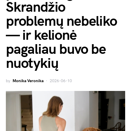
Skrandžio
problemų nebeliko
— ir kelionė
pagaliau buvo be
nuotykių
by
Monika Veronika
2026-06-10