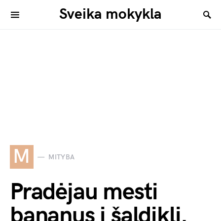
Sveika mokykla
M
MITYBA
Pradėjau mesti
bananus į šaldiklį.