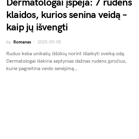
Dermatologai įspėja: 7 rudens
klaidos, kurios senina veidą –
kaip jų išvengti
by
Romanas
2025-09-05
Ruduo kelia unikalių iššūkių norint išlaikyti sveiką odą.
Dermatologai išskiria septynias dažnas rudens įpročius,
kurie pagreitina veido senėjimą…