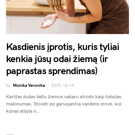
Kasdienis įprotis, kuris tyliai
kenkia jūsų odai žiemą (ir
paprastas sprendimas)
by
Monika Veronika
2025-12-14
Karštas dušas šaltu žiemos vakaru atrodo kaip tobulas
malonumas. Stovėti po garuojančia vandens srove, kol
kūnas atšyla ir…