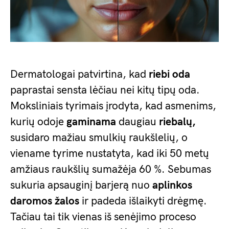
Dermatologai patvirtina, kad
riebi oda
paprastai sensta lėčiau nei kitų tipų oda.
Moksliniais tyrimais įrodyta, kad asmenims,
kurių odoje
gaminama
daugiau
riebalų,
susidaro mažiau smulkių raukšlelių, o
viename tyrime nustatyta, kad iki 50 metų
amžiaus raukšlių sumažėja 60 %. Sebumas
sukuria apsauginį barjerą nuo
aplinkos
daromos žalos
ir padeda išlaikyti drėgmę.
Tačiau tai tik vienas iš senėjimo proceso