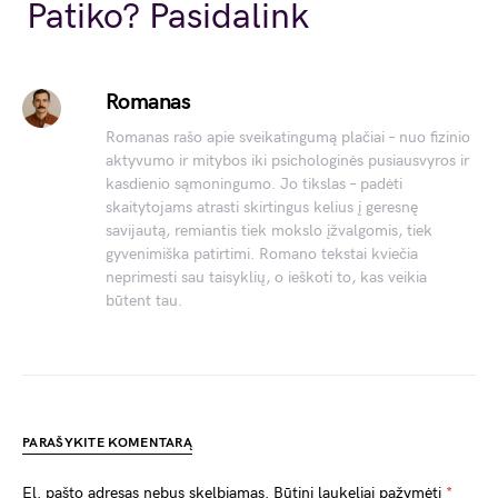
Link
Patiko? Pasidalink
Romanas
Romanas rašo apie sveikatingumą plačiai – nuo fizinio
aktyvumo ir mitybos iki psichologinės pusiausvyros ir
kasdienio sąmoningumo. Jo tikslas – padėti
skaitytojams atrasti skirtingus kelius į geresnę
savijautą, remiantis tiek mokslo įžvalgomis, tiek
gyvenimiška patirtimi. Romano tekstai kviečia
neprimesti sau taisyklių, o ieškoti to, kas veikia
būtent tau.
PARAŠYKITE KOMENTARĄ
El. pašto adresas nebus skelbiamas.
Būtini laukeliai pažymėti
*