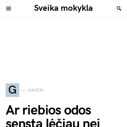
Sveika mokykla
G
GROŽIS
Ar riebios odos
sensta lėčiau nei