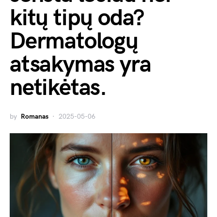
kitų tipų oda?
Dermatologų
atsakymas yra
netikėtas.
by
Romanas
2025-05-06