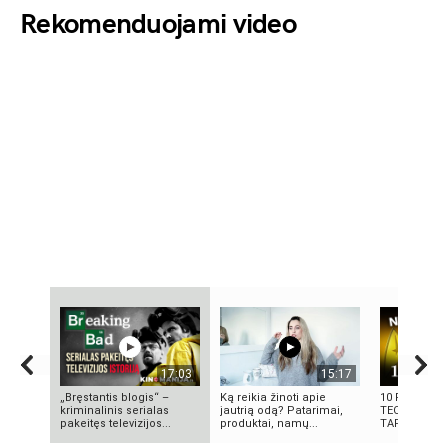
Rekomenduojami video
17:03
15:17
„Bręstantis blogis“ –
Ką reikia žinoti apie
10 FILMUOS
kriminalinis serialas
jautrią odą? Patarimai,
TECHNOLOGI
pakeitęs televizijos...
produktai, namų...
TAPO REALY