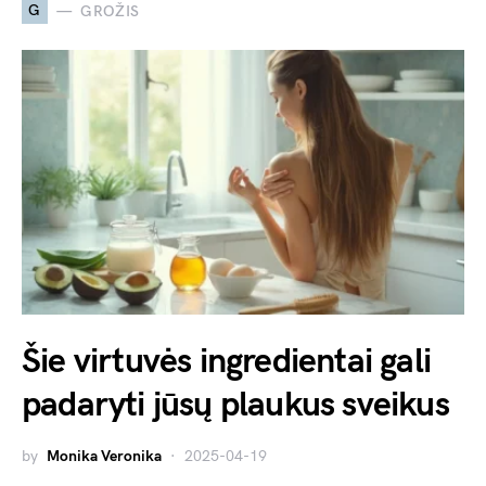
G
GROŽIS
Šie virtuvės ingredientai gali
padaryti jūsų plaukus sveikus
by
Monika Veronika
2025-04-19