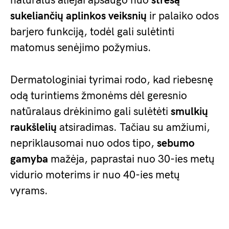
natūralūs aliejai apsaugo nuo
stresą
sukeliančių aplinkos veiksnių
ir palaiko odos
barjero funkciją, todėl gali sulėtinti
matomus senėjimo požymius.
Dermatologiniai tyrimai rodo, kad riebesnę
odą turintiems žmonėms dėl geresnio
natūralaus drėkinimo gali sulėtėti
smulkių
raukšlelių
atsiradimas. Tačiau su amžiumi,
nepriklausomai nuo odos tipo,
sebumo
gamyba
mažėja, paprastai nuo 30-ies metų
vidurio moterims ir nuo 40-ies metų
vyrams.