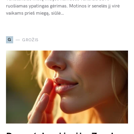
ruošiamas ypatingas gėrimas. Motinos ir senelės jį virė
vaikams prieš miegą, siūlė…
G
GROŽIS