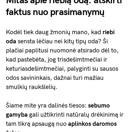
Mitas apie riebią odą: atskirti
faktus nuo prasimanymų
Kodėl tiek daug žmonių mano, kad
riebi
oda
sensta lėčiau nei kitų tipų oda? Ši
plačiai paplitusi nuomonė atsirado dėl to,
kad pastebėta, jog trisdešimtmečiai ir
keturiasdešimtmečiai, palyginti su sausos
odos savininkais, dažnai turi mažiau
smulkių raukšlelių.
Šiame mite yra dalinės tiesos:
sebumo
gamyba
gali užtikrinti natūralų drėkinimą ir
tam tikrą apsaugą nuo
aplinkos daromos