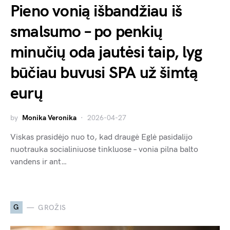
Pieno vonią išbandžiau iš
smalsumo – po penkių
minučių oda jautėsi taip, lyg
būčiau buvusi SPA už šimtą
eurų
by
Monika Veronika
2026-04-27
Viskas prasidėjo nuo to, kad draugė Eglė pasidalijo
nuotrauka socialiniuose tinkluose – vonia pilna balto
vandens ir ant…
G
GROŽIS