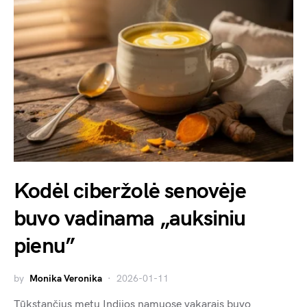
Kodėl ciberžolė senovėje
buvo vadinama „auksiniu
pienu”
by
Monika Veronika
2026-01-11
Tūkstančius metų Indijos namuose vakarais buvo