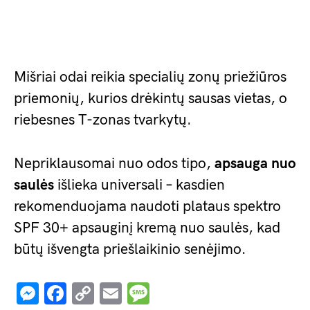
Mišriai odai reikia specialių zonų priežiūros
priemonių, kurios drėkintų sausas vietas, o
riebesnes T-zonas tvarkytų.
Nepriklausomai nuo odos tipo,
apsauga nuo
saulės
išlieka universali – kasdien
rekomenduojama naudoti plataus spektro
SPF 30+ apsauginį kremą nuo saulės, kad
būtų išvengta priešlaikinio senėjimo.
Messenger
Facebook
Copy
Email
Message