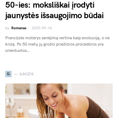
50-ies: moksliškai įrodyti
jaunystės išsaugojimo būdai
by
Romanas
2025-09-16
Prancūzės moterys senėjimą vertina kaip evoliuciją, o ne
krizę. Po 50 metų jų grožio priežiūros procedūros yra
orientuotos…
G
GROŽIS