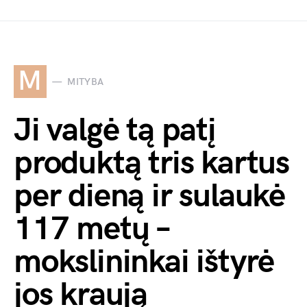
M
MITYBA
Ji valgė tą patį
produktą tris kartus
per dieną ir sulaukė
117 metų –
mokslininkai ištyrė
jos kraują