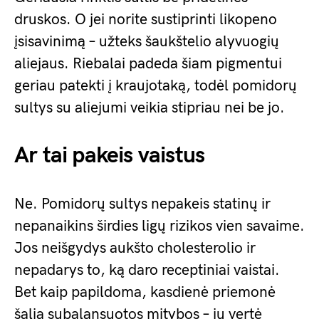
druskos. O jei norite sustiprinti likopeno
įsisavinimą – užteks šaukštelio alyvuogių
aliejaus. Riebalai padeda šiam pigmentui
geriau patekti į kraujotaką, todėl pomidorų
sultys su aliejumi veikia stipriau nei be jo.
Ar tai pakeis vaistus
Ne. Pomidorų sultys nepakeis statinų ir
nepanaikins širdies ligų rizikos vien savaime.
Jos neišgydys aukšto cholesterolio ir
nepadarys to, ką daro receptiniai vaistai.
Bet kaip papildoma, kasdienė priemonė
šalia subalansuotos mitybos – jų vertė