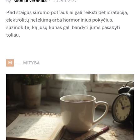
by
Monika Veronika
2026-02-27
Kad staigūs sūrumo potraukiai gali reikšti dehidrataciją,
elektrolitų netekimą arba hormoninius pokyčius,
sužinokite, ką jūsų kūnas gali bandyti jums pasakyti
toliau.
M
MITYBA