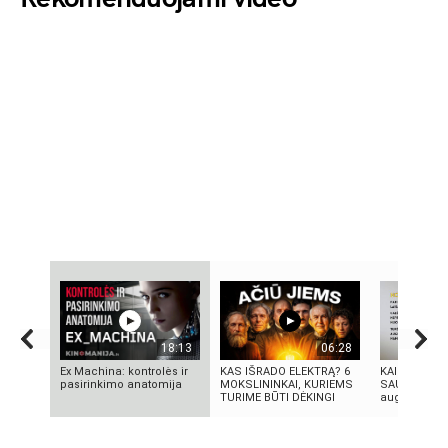
18:13
06:28
Ex Machina: kontrolės ir
KAS IŠRADO ELEKTRĄ? 6
KAIP PRADĖT
pasirinkimo anatomija
MOKSLININKAI, KURIEMS
SAU: 7 asme
TURIME BŪTI DĖKINGI
augimo patar