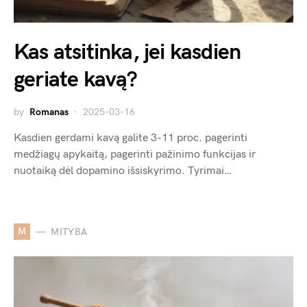
Kas atsitinka, jei kasdien
geriate kavą?
by
Romanas
2025-03-16
Kasdien gerdami kavą galite 3-11 proc. pagerinti
medžiagų apykaitą, pagerinti pažinimo funkcijas ir
nuotaiką dėl dopamino išsiskyrimo. Tyrimai…
M
MITYBA