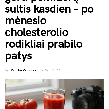
sultis kasdien – po
mėnesio
cholesterolio
rodikliai prabilo
patys
by
Monika Veronika
2026-04-22