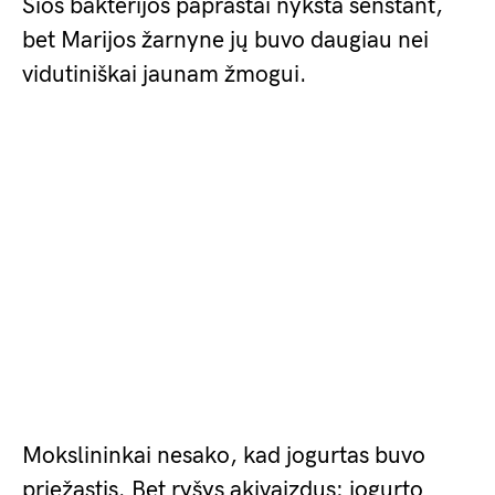
Šios bakterijos paprastai nyksta senstant,
bet Marijos žarnyne jų buvo daugiau nei
vidutiniškai jaunam žmogui.
Mokslininkai nesako, kad jogurtas buvo
priežastis. Bet ryšys akivaizdus: jogurto