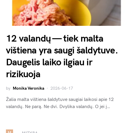
12 valandų — tiek malta
vištiena yra saugi šaldytuve.
Daugelis laiko ilgiau ir
rizikuoja
by
Monika Veronika
2026-06-17
Žalia malta vištiena šaldytuve saugiai laikosi apie 12
valandų. Ne parą. Ne dvi. Dvylika valandų. O jei į…
M