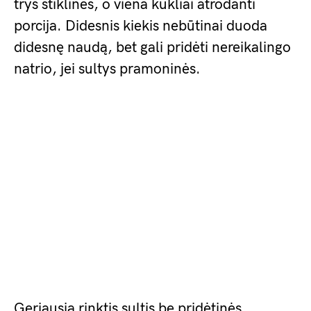
trys stiklinės, o viena kukliai atrodanti
porcija. Didesnis kiekis nebūtinai duoda
didesnę naudą, bet gali pridėti nereikalingo
natrio, jei sultys pramoninės.
Geriausia rinktis sultis be pridėtinės