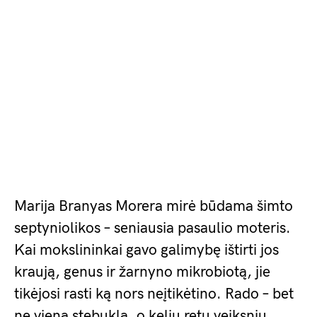
Marija Branyas Morera mirė būdama šimto
septyniolikos – seniausia pasaulio moteris.
Kai mokslininkai gavo galimybę ištirti jos
kraują, genus ir žarnyno mikrobiotą, jie
tikėjosi rasti ką nors neįtikėtino. Rado – bet
ne vieną stebuklą, o kelių retų veiksnių