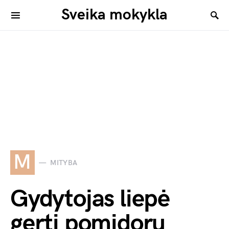
Sveika mokykla
M
MITYBA
Gydytojas liepė
gerti pomidorų