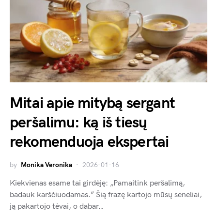
Mitai apie mitybą sergant
peršalimu: ką iš tiesų
rekomenduoja ekspertai
by
Monika Veronika
2026-01-16
Kiekvienas esame tai girdėję: „Pamaitink peršalimą,
badauk karščiuodamas.” Šią frazę kartojo mūsų seneliai,
ją pakartojo tėvai, o dabar…