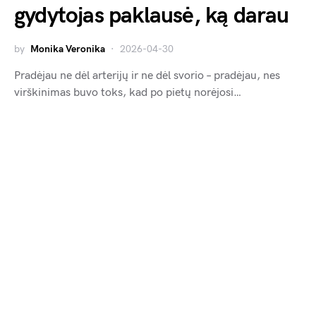
gydytojas paklausė, ką darau
by
Monika Veronika
2026-04-30
Pradėjau ne dėl arterijų ir ne dėl svorio – pradėjau, nes
virškinimas buvo toks, kad po pietų norėjosi…