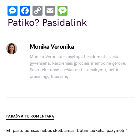
Messenger
Facebook
Copy
Email
Message
Link
Patiko? Pasidalink
Monika Veronika
Monika Veronika – rašytoja, besidominti sveika
gyvensena, kasdieniais įpročiais ir emocine gerove.
Savo tekstuose ji ieško ne tik atsakymų, bet ir
prasmingų klausimų.
PARAŠYKITE KOMENTARĄ
El. pašto adresas nebus skelbiamas.
Būtini laukeliai pažymėti
*