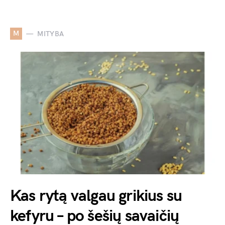
M
MITYBA
Kas rytą valgau grikius su
kefyru – po šešių savaičių