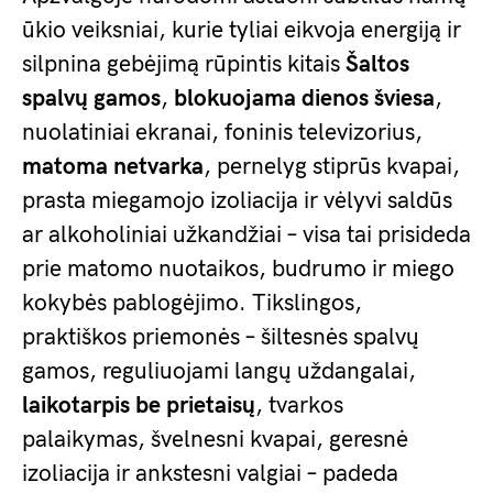
ūkio veiksniai, kurie tyliai eikvoja energiją ir
silpnina gebėjimą rūpintis kitais
Šaltos
spalvų gamos
,
blokuojama dienos šviesa
,
nuolatiniai ekranai, foninis televizorius,
matoma netvarka
, pernelyg stiprūs kvapai,
prasta miegamojo izoliacija ir vėlyvi saldūs
ar alkoholiniai užkandžiai – visa tai prisideda
prie matomo nuotaikos, budrumo ir miego
kokybės pablogėjimo. Tikslingos,
praktiškos priemonės – šiltesnės spalvų
gamos, reguliuojami langų uždangalai,
laikotarpis be prietaisų
, tvarkos
palaikymas, švelnesni kvapai, geresnė
izoliacija ir ankstesni valgiai – padeda