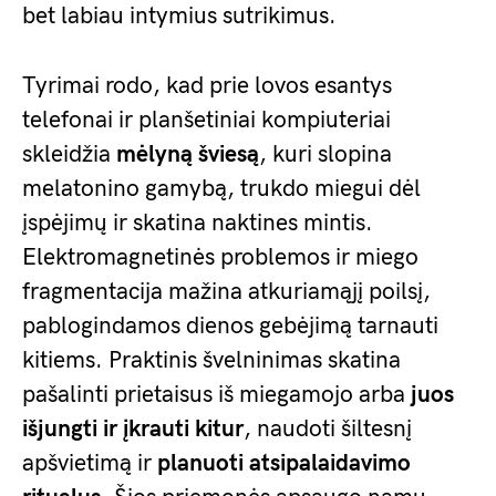
bet labiau intymius sutrikimus.
Tyrimai rodo, kad prie lovos esantys
telefonai ir planšetiniai kompiuteriai
skleidžia
mėlyną šviesą
, kuri slopina
melatonino gamybą, trukdo miegui dėl
įspėjimų ir skatina naktines mintis.
Elektromagnetinės problemos ir miego
fragmentacija mažina atkuriamąjį poilsį,
pablogindamos dienos gebėjimą tarnauti
kitiems. Praktinis švelninimas skatina
pašalinti prietaisus iš miegamojo arba
juos
išjungti ir įkrauti kitur
, naudoti šiltesnį
apšvietimą ir
planuoti atsipalaidavimo