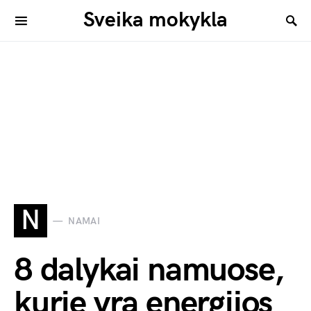
Sveika mokykla
N
NAMAI
8 dalykai namuose,
kurie yra energijos