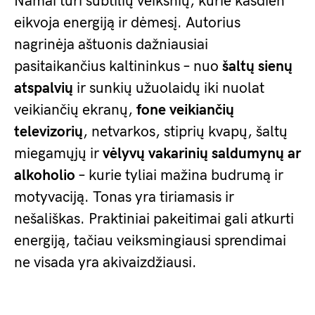
Namai turi subtilių veiksnių, kurie kasdien
eikvoja energiją ir dėmesį. Autorius
nagrinėja aštuonis dažniausiai
pasitaikančius kaltininkus – nuo
šaltų sienų
atspalvių
ir sunkių užuolaidų iki nuolat
veikiančių ekranų,
fone veikiančių
televizorių
, netvarkos, stiprių kvapų, šaltų
miegamųjų ir
vėlyvų vakarinių saldumynų ar
alkoholio
– kurie tyliai mažina budrumą ir
motyvaciją. Tonas yra tiriamasis ir
nešališkas. Praktiniai pakeitimai gali atkurti
energiją, tačiau veiksmingiausi sprendimai
ne visada yra akivaizdžiausi.