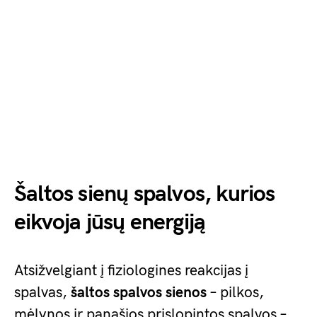
Šaltos sienų spalvos, kurios
eikvoja jūsų energiją
Atsižvelgiant į fiziologines reakcijas į
spalvas,
šaltos spalvos sienos
– pilkos,
mėlynos ir panašios prislopintos spalvos –