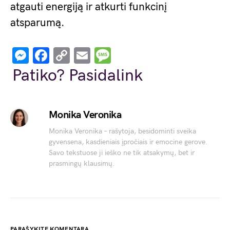
atgauti energiją ir atkurti funkcinį
atsparumą.
Messenger
Facebook
Copy
Email
Message
Link
Patiko? Pasidalink
Monika Veronika
Monika Veronika – rašytoja, besidominti sveika
gyvensena, kasdieniais įpročiais ir emocine gerove.
Savo tekstuose ji ieško ne tik atsakymų, bet ir
prasmingų klausimų.
PARAŠYKITE KOMENTARĄ