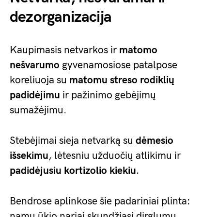
dezorganizacija
Kaupimasis netvarkos ir
matomo
nešvarumo
gyvenamosiose patalpose
koreliuoja su
matomu streso rodiklių
padidėjimu
ir pažinimo gebėjimų
sumažėjimu.
Stebėjimai sieja netvarką su
dėmesio
išsekimu
, lėtesniu užduočių atlikimu ir
padidėjusiu kortizolio kiekiu
.
Bendrose aplinkose šie padariniai plinta:
namų ūkio nariai skundžiasi dirglumu,