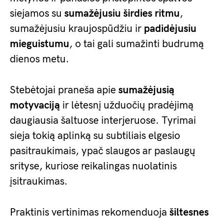
siejamos su
sumažėjusiu širdies ritmu
,
sumažėjusiu kraujospūdžiu ir
padidėjusiu
mieguistumu
, o tai gali sumažinti budrumą
dienos metu.
Stebėtojai praneša apie
sumažėjusią
motyvaciją
ir lėtesnį užduočių pradėjimą
daugiausia šaltuose interjeruose. Tyrimai
sieja tokią aplinką su subtiliais elgesio
pasitraukimais, ypač slaugos ar paslaugų
srityse, kuriose reikalingas nuolatinis
įsitraukimas.
Praktinis vertinimas rekomenduoja
šiltesnes