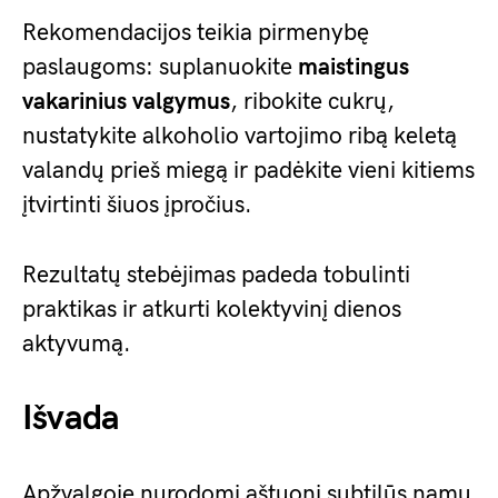
Rekomendacijos teikia pirmenybę
paslaugoms: suplanuokite
maistingus
vakarinius valgymus
, ribokite cukrų,
nustatykite alkoholio vartojimo ribą keletą
valandų prieš miegą ir padėkite vieni kitiems
įtvirtinti šiuos įpročius.
Rezultatų stebėjimas padeda tobulinti
praktikas ir atkurti kolektyvinį dienos
aktyvumą.
Išvada
Apžvalgoje nurodomi aštuoni subtilūs namų