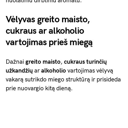
nuolatiniu dirbtiniu aromatu.
Vėlyvas greito maisto,
cukraus ar alkoholio
vartojimas prieš miegą
Dažnai
greito maisto
,
cukraus turinčių
užkandžių
ar
alkoholio
vartojimas vėlyvą
vakarą sutrikdo miego struktūrą ir prisideda
prie nuovargio kitą dieną.