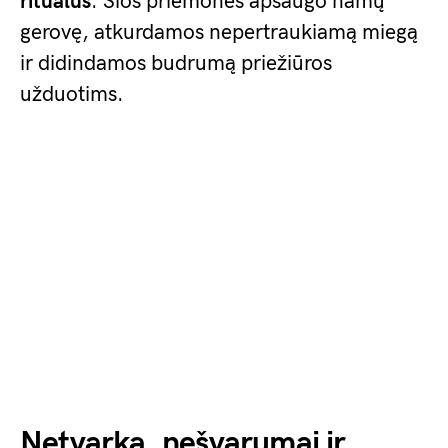
ritualus
. Šios priemonės apsaugo namų
gerovę, atkurdamos nepertraukiamą miegą
ir didindamos budrumą priežiūros
užduotims.
Netvarka, nešvarumai ir