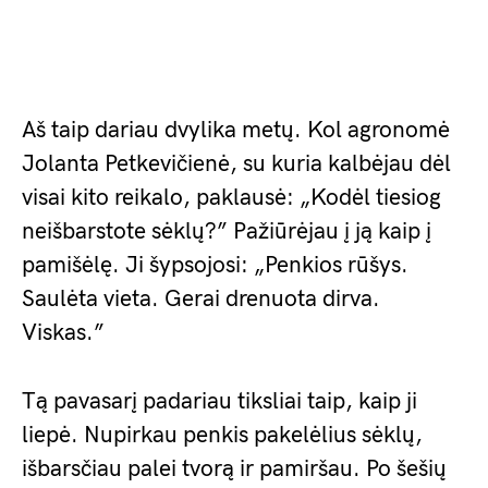
Aš taip dariau dvylika metų. Kol agronomė
Jolanta Petkevičienė, su kuria kalbėjau dėl
visai kito reikalo, paklausė: „Kodėl tiesiog
neišbarstote sėklų?” Pažiūrėjau į ją kaip į
pamišėlę. Ji šypsojosi: „Penkios rūšys.
Saulėta vieta. Gerai drenuota dirva.
Viskas.”
Tą pavasarį padariau tiksliai taip, kaip ji
liepė. Nupirkau penkis pakelėlius sėklų,
išbarsčiau palei tvorą ir pamiršau. Po šešių