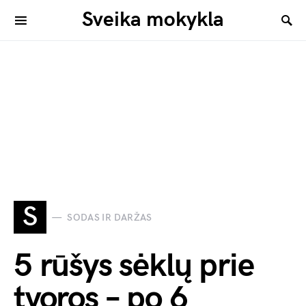
Sveika mokykla
S
SODAS IR DARŽAS
5 rūšys sėklų prie
tvoros – po 6