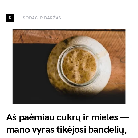
S
SODAS IR DARŽAS
Aš paėmiau cukrų ir mieles —
mano vyras tikėjosi bandelių,