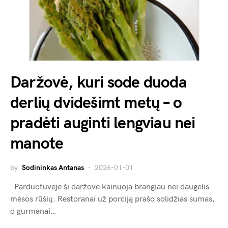
Daržovė, kuri sode duoda
derlių dvidešimt metų – o
pradėti auginti lengviau nei
manote
by
Sodininkas Antanas
2026-01-01
Parduotuvėje ši daržovė kainuoja brangiau nei daugelis
mėsos rūšių. Restoranai už porciją prašo solidžias sumas,
o gurmanai…