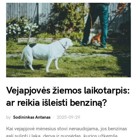
Vejapjovės žiemos laikotarpis:
ar reikia išleisti benziną?
by
Sodininkas Antanas
2025-09-29
Kai vejapjovė mėnesius stovi nenaudojama, jos benzinas
gali sulipti į laką, dervą ir nuosėdas, kurios užkemša