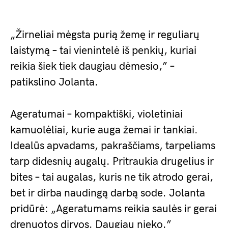
„Žirneliai mėgsta purią žemę ir reguliarų
laistymą – tai vienintelė iš penkių, kuriai
reikia šiek tiek daugiau dėmesio,” –
patikslino Jolanta.
Ageratumai – kompaktiški, violetiniai
kamuolėliai, kurie auga žemai ir tankiai.
Idealūs apvadams, pakraščiams, tarpeliams
tarp didesnių augalų. Pritraukia drugelius ir
bites – tai augalas, kuris ne tik atrodo gerai,
bet ir dirba naudingą darbą sode. Jolanta
pridūrė: „Ageratumams reikia saulės ir gerai
drenuotos dirvos. Daugiau nieko.”