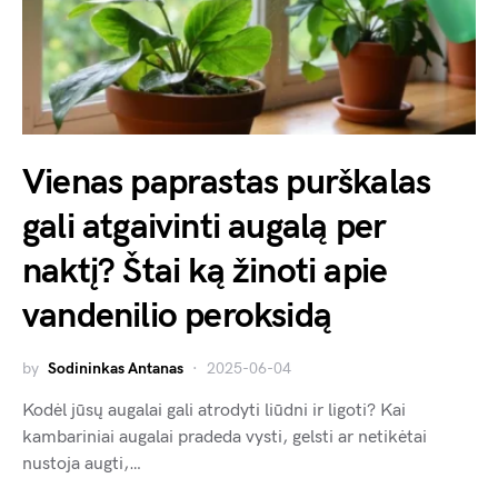
Vienas paprastas purškalas
gali atgaivinti augalą per
naktį? Štai ką žinoti apie
vandenilio peroksidą
by
Sodininkas Antanas
2025-06-04
Kodėl jūsų augalai gali atrodyti liūdni ir ligoti? Kai
kambariniai augalai pradeda vysti, gelsti ar netikėtai
nustoja augti,…