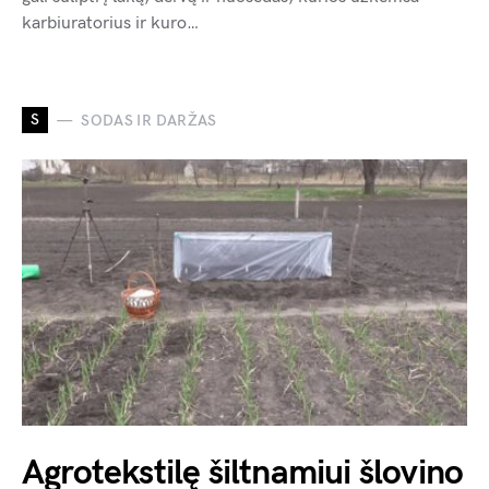
karbiuratorius ir kuro…
S
SODAS IR DARŽAS
Agrotekstilę šiltnamiui šlovino