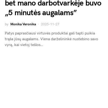
bet mano darbotvarkėje buvo
„5 minutės augalams”
by
Monika Veronika
2025-11-27
Patys paprasčiausi virtuvės produktai gali tapti puikia
trąša jūsų augalams. Viena darželininkė nustebino savo
vyrą, kai vietoj tešlos…