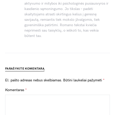
aktyvumo ir mitybos iki psichologinės pusiausvyros ir
kasdienio sąmoningumo. Jo tikslas – padėti
skaitytojams atrasti skirtingus kelius į geresnę
savijautą, remiantis tiek mokslo įžvalgomis, tiek
gyvenimiška patirtimi. Romano tekstai kviečia
neprimesti sau taisyklių, o ieškoti to, kas veikia
būtent tau.
PARAŠYKITE KOMENTARĄ
El. pašto adresas nebus skelbiamas.
Būtini laukeliai pažymėti
*
Komentaras
*