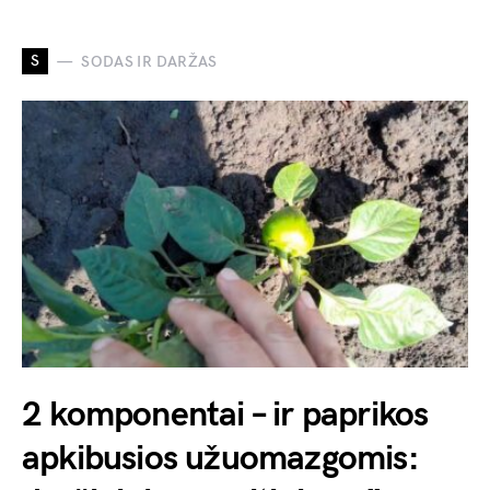
S
SODAS IR DARŽAS
2 komponentai – ir paprikos
apkibusios užuomazgomis: