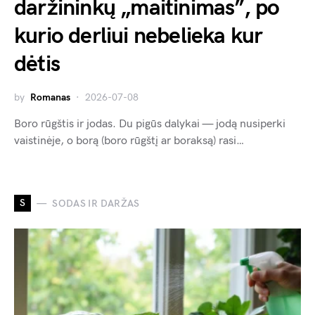
daržininkų „maitinimas”, po
kurio derliui nebelieka kur
dėtis
by
Romanas
2026-07-08
Boro rūgštis ir jodas. Du pigūs dalykai — jodą nusiperki
vaistinėje, o borą (boro rūgštį ar boraksą) rasi…
S
SODAS IR DARŽAS