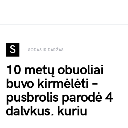
S
SODAS IR DARŽAS
10 metų obuoliai
buvo kirmėlėti –
pusbrolis parodė 4
dalykus, kurių
nedariau