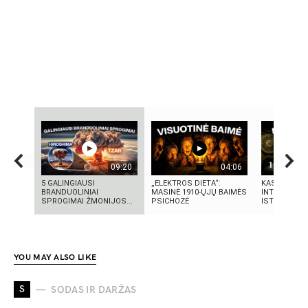
09:20
04:06
5 GALINGIAUSI
„ELEKTROS DIETA“:
KAS SUKŪRĖ
BRANDUOLINIAI
MASINĖ 1910-ŲJŲ BAIMĖS
INTELEKTĄ?
SPROGIMAI ŽMONIJOS...
PSICHOZĖ
ISTORIJA IR 
YOU MAY ALSO LIKE
S
SODAS IR DARŽAS