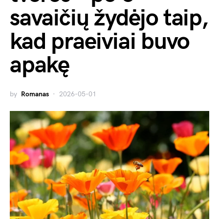
savaičių žydėjo taip,
kad praeiviai buvo
apakę
by
Romanas
2026-05-01