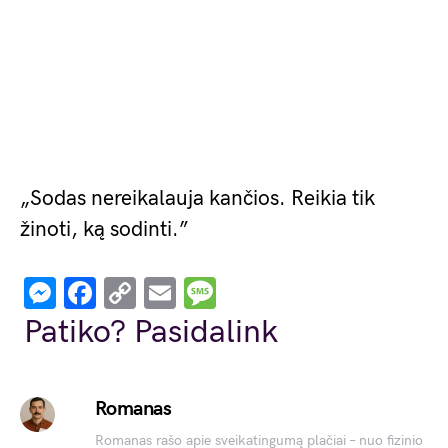
„Sodas nereikalauja kančios. Reikia tik
žinoti, ką sodinti.”
Messenger
Facebook
Copy
Email
Message
Link
Patiko? Pasidalink
Romanas
Romanas rašo apie sveikatingumą plačiai – nuo fizinio