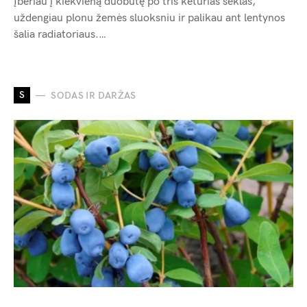
Įbėriau į kiekvieną duobutę po tris keturias sėklas,
uždengiau plonu žemės sluoksniu ir palikau ant lentynos
šalia radiatoriaus.…
S
SODAS IR DARŽAS