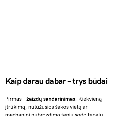
Kaip darau dabar – trys būdai
Pirmas –
žaizdų sandarinimas
. Kiekvieną
įtrūkimą, nulūžusios šakos vietą ar
mechaninį nubrozdimą tepiu sodo tepalu