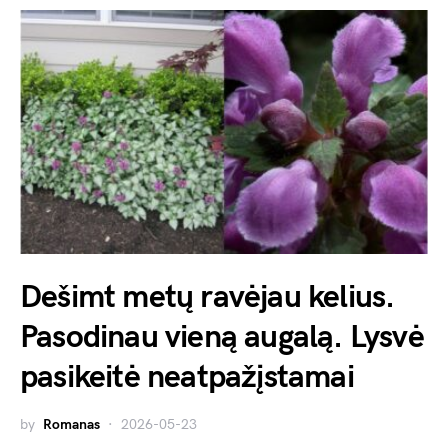
Dešimt metų ravėjau kelius.
Pasodinau vieną augalą. Lysvė
pasikeitė neatpažįstamai
by
Romanas
2026-05-23