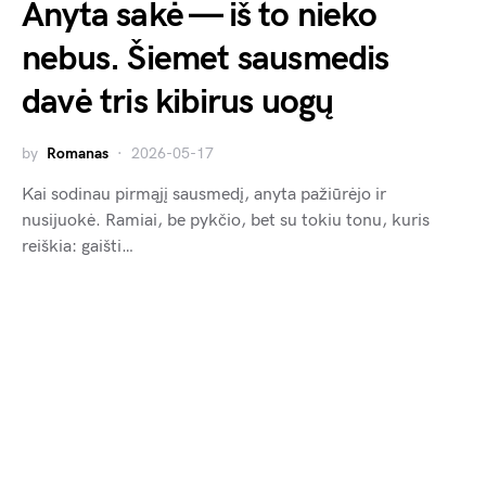
Anyta sakė — iš to nieko
nebus. Šiemet sausmedis
davė tris kibirus uogų
by
Romanas
2026-05-17
Kai sodinau pirmąjį sausmedį, anyta pažiūrėjo ir
nusijuokė. Ramiai, be pykčio, bet su tokiu tonu, kuris
reiškia: gaišti…