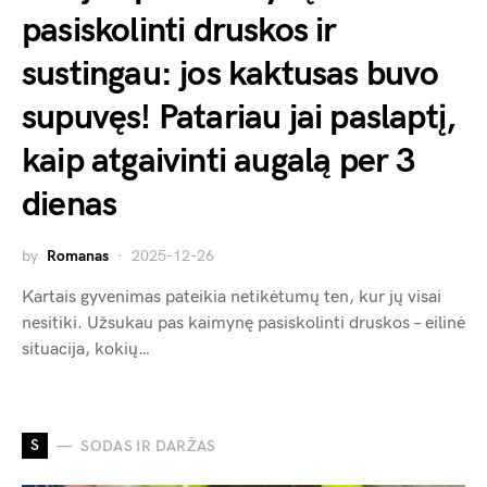
pasiskolinti druskos ir
sustingau: jos kaktusas buvo
supuvęs! Patariau jai paslaptį,
kaip atgaivinti augalą per 3
dienas
by
Romanas
2025-12-26
Kartais gyvenimas pateikia netikėtumų ten, kur jų visai
nesitiki. Užsukau pas kaimynę pasiskolinti druskos – eilinė
situacija, kokių…
S
SODAS IR DARŽAS