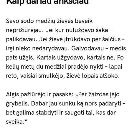
Kaip dariau anksčiau
Savo sodo medžių žievės beveik
neprižiūrėjau. Jei kur nulūždavo šaka –
palikdavau. Jei žievė įtrūkdavo per šalčius –
irgi nieko nedarydavau. Galvodavau – medis
pats užgis. Kartais užgydavo, kartais ne. Po
kelių metų du medžiai pradėjo nykti – lapai
reto, vaisiai smulkėjo, žievė lopais atšoko.
Algis pažiūrėjo ir pasakė: „Per žaizdas įėjo
grybelis. Dabar jau sunku ką nors padaryti –
bet galima stabdyti ir saugoti tai, kas dar
sveika.”