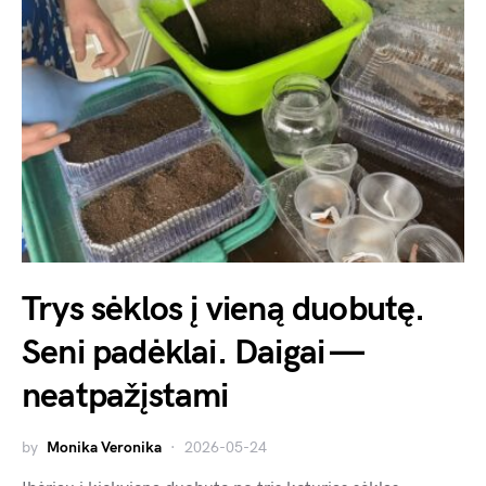
Trys sėklos į vieną duobutę.
Seni padėklai. Daigai —
neatpažįstami
by
Monika Veronika
2026-05-24