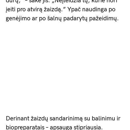
durų,” – sakė jis. „Neįleidžia tų, kurie nori
įeiti pro atvirą žaizdą.” Ypač naudinga po
genėjimo ar po šalnų padarytų pažeidimų.
Derinant žaizdų sandarinimą su balinimu ir
biopreparatais – apsauga stipriausia.