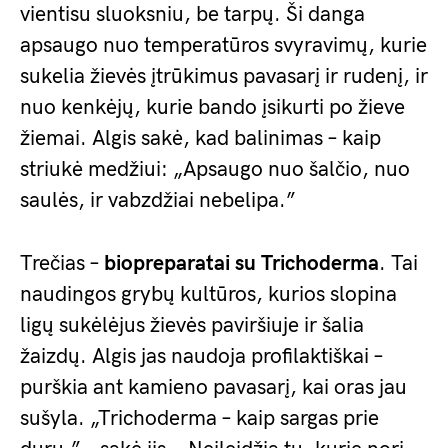
vientisu sluoksniu, be tarpų. Ši danga
apsaugo nuo temperatūros svyravimų, kurie
sukelia žievės įtrūkimus pavasarį ir rudenį, ir
nuo kenkėjų, kurie bando įsikurti po žieve
žiemai. Algis sakė, kad balinimas – kaip
striukė medžiui: „Apsaugo nuo šalčio, nuo
saulės, ir vabzdžiai nebelipa.”
Trečias –
biopreparatai su Trichoderma
. Tai
naudingos grybų kultūros, kurios slopina
ligų sukėlėjus žievės paviršiuje ir šalia
žaizdų. Algis jas naudoja profilaktiškai –
purškia ant kamieno pavasarį, kai oras jau
sušyla. „Trichoderma – kaip sargas prie