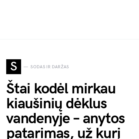
S
SODAS IR DARŽAS
Štai kodėl mirkau
kiaušinių dėklus
vandenyje – anytos
patarimas, už kurį