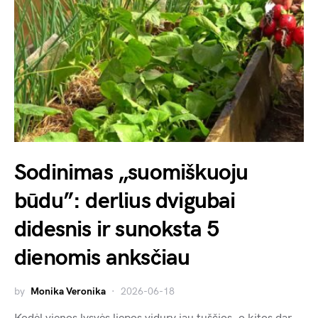
Sodinimas „suomiškuoju
būdu”: derlius dvigubai
didesnis ir sunoksta 5
dienomis anksčiau
by
Monika Veronika
2026-06-18