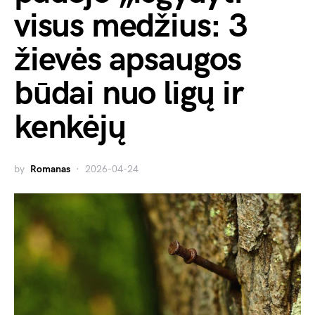
visus medžius: 3
žievės apsaugos
būdai nuo ligų ir
kenkėjų
by
Romanas
2026-04-24