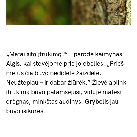
„Matai šitą įtrūkimą?” – parodė kaimynas
Algis, kai stovėjome prie jo obelies. „Prieš
metus čia buvo nedidelė žaizdelė.
Neužtepiau – ir dabar žiūrėk.” Žievė aplink
įtrūkimą buvo patamsėjusi, viduje matėsi
drėgnas, minkštas audinys. Grybelis jau
buvo įsikūręs.