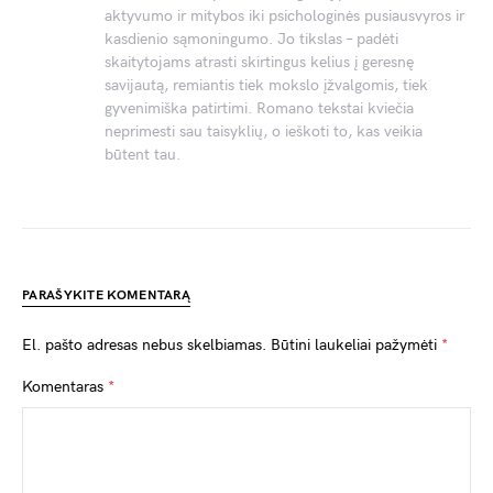
aktyvumo ir mitybos iki psichologinės pusiausvyros ir
kasdienio sąmoningumo. Jo tikslas – padėti
skaitytojams atrasti skirtingus kelius į geresnę
savijautą, remiantis tiek mokslo įžvalgomis, tiek
gyvenimiška patirtimi. Romano tekstai kviečia
neprimesti sau taisyklių, o ieškoti to, kas veikia
būtent tau.
PARAŠYKITE KOMENTARĄ
El. pašto adresas nebus skelbiamas.
Būtini laukeliai pažymėti
*
Komentaras
*