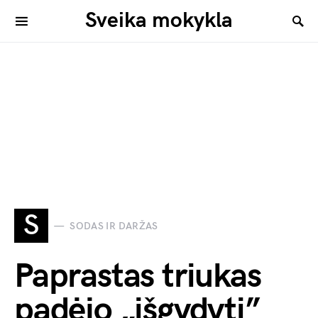
Sveika mokykla
S
SODAS IR DARŽAS
Paprastas triukas
padėjo „išgydyti”