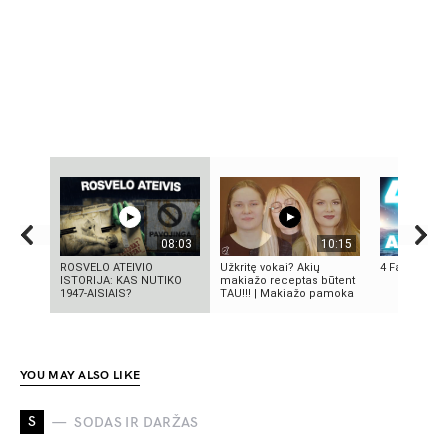
08:03
10:15
ROSVELO ATEIVIO
Užkritę vokai? Akių
4 Faktai apie
ISTORIJA: KAS NUTIKO
makiažo receptas būtent
1947-AISIAIS?
TAU!!! | Makiažo pamoka
YOU MAY ALSO LIKE
S
SODAS IR DARŽAS