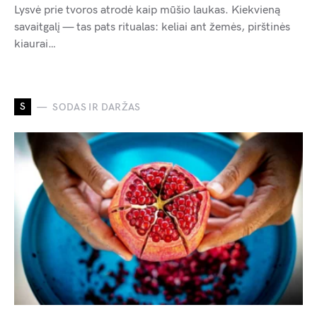
Lysvė prie tvoros atrodė kaip mūšio laukas. Kiekvieną
savaitgalį — tas pats ritualas: keliai ant žemės, pirštinės
kiaurai…
S
SODAS IR DARŽAS