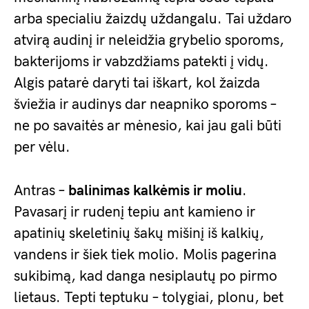
arba specialiu žaizdų uždangalu. Tai uždaro
atvirą audinį ir neleidžia grybelio sporoms,
bakterijoms ir vabzdžiams patekti į vidų.
Algis patarė daryti tai iškart, kol žaizda
šviežia ir audinys dar neapniko sporoms –
ne po savaitės ar mėnesio, kai jau gali būti
per vėlu.
Antras –
balinimas kalkėmis ir moliu
.
Pavasarį ir rudenį tepiu ant kamieno ir
apatinių skeletinių šakų mišinį iš kalkių,
vandens ir šiek tiek molio. Molis pagerina
sukibimą, kad danga nesiplautų po pirmo
lietaus. Tepti teptuku – tolygiai, plonu, bet