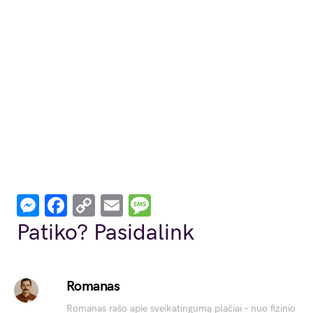
Messenger
Facebook
Copy
Email
Message
Link
Patiko? Pasidalink
Romanas
Romanas rašo apie sveikatingumą plačiai – nuo fizinio