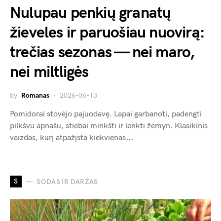
Nulupau penkių granatų
žieveles ir paruošiau nuovirą:
trečias sezonas — nei maro,
nei miltligės
by
Romanas
2026-06-13
Pomidorai stovėjo pajuodavę. Lapai garbanoti, padengti
pilkšvu apnašu, stiebai minkšti ir lenkti žemyn. Klasikinis
vaizdas, kurį atpažįsta kiekvienas,…
S
SODAS IR DARŽAS