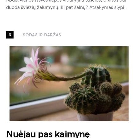
Kodėl vienos lysvės liepos vidury jau tuščios, o kitos dar
duoda šviežių žalumynų iki pat šalnų? Atsakymas slypi…
S
SODAS IR DARŽAS
Nuėjau pas kaimynę