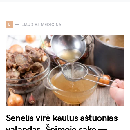
L
LIAUDIES MEDICINA
Senelis virė kaulus aštuonias
valandas. Šeimoje sako —