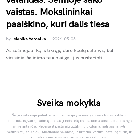
vaistas. Mokslininkai
paaiškino, kuri dalis tiesa
by
Monika Veronika
2026-05-05
Aš sužinojau, ką iš tikrųjų daro kaulų sultinys, bet
virusiniai šalinimo teiginiai gali jus nustebinti.
Sveika mokykla
Šioje svetainėje pateikiama informacija yra mūsų komandos surinkta ir
patikrinta iš įvairių šaltinių, tačiau ji neturėtų būti laikoma absoliučiai teisinga
ar nekintančia. Nepaisant pastangų užtikrinti tikslumą, gali pasitaikyti
netikslumų ar klaidų. Skatiname naudotojus kritiškai vertinti pateiktą turinį ir
priimti sprendimus remiantis įvairiais šaltiniais.