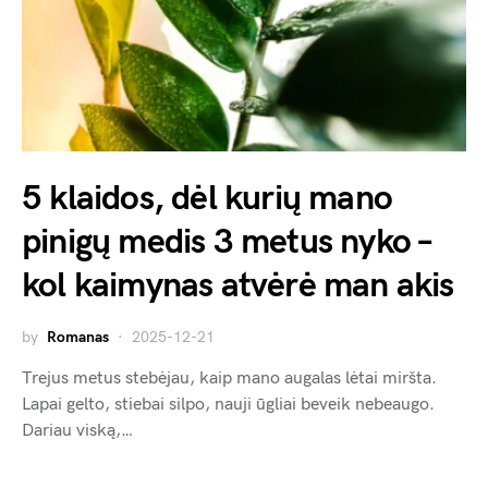
5 klaidos, dėl kurių mano
pinigų medis 3 metus nyko –
kol kaimynas atvėrė man akis
by
Romanas
2025-12-21
Trejus metus stebėjau, kaip mano augalas lėtai miršta.
Lapai gelto, stiebai silpo, nauji ūgliai beveik nebeaugo.
Dariau viską,…