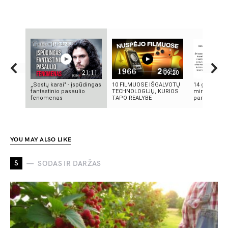
21:11
09:20
„Sostų karai" - įspūdingas
10 FILMUOSE IŠGALVOTŲ
14 grožio pa
fantastinio pasaulio
TECHNOLOGIJŲ, KURIOS
minutės | M
fenomenas
TAPO REALYBE
pamoka
YOU MAY ALSO LIKE
S
SODAS IR DARŽAS