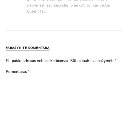
neprimesti sau taisyklių, o ieškoti to, kas veikia
būtent tau.
PARAŠYKITE KOMENTARĄ
El. pašto adresas nebus skelbiamas.
Būtini laukeliai pažymėti
*
Komentaras
*