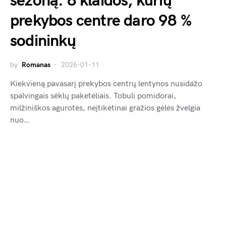
sezoną: 8 klaidos, kurių
prekybos centre daro 98 %
sodininkų
by
Romanas
2026-01-11
Kiekvieną pavasarį prekybos centrų lentynos nusidažo
spalvingais sėklų paketėliais. Tobuli pomidorai,
milžiniškos agurotės, neįtikėtinai gražios gėlės žvelgia
nuo…