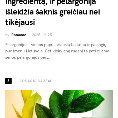
ingredientą, ir pelargonija
išleidžia šaknis greičiau nei
tikėjausi
by
Romanas
2025-12-25
Pelargonijos – vienos populiariausių balkonų ir palangių
puošmenų Lietuvoje. Bet kiekvieną rudenį ta pati dilema:
senos pelargonijos per…
S
SODAS IR DARŽAS