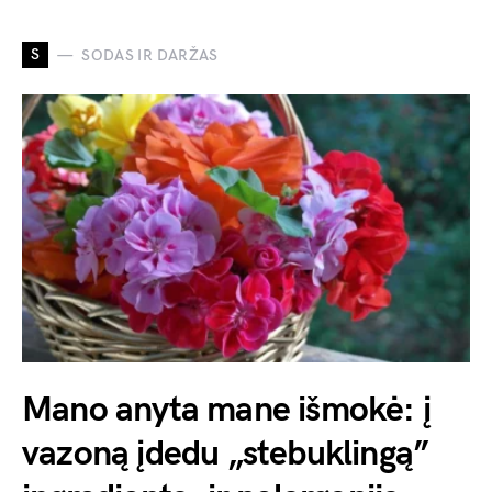
S
SODAS IR DARŽAS
Mano anyta mane išmokė: į
vazoną įdedu „stebuklingą”