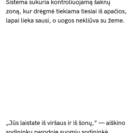
Sistema sukuria kontroliuojamą šaknų
zoną, kur drėgmė tiekiama tiesiai iš apačios,
lapai lieka sausi, o uogos nekliūva su žeme.
„Jūs laistate iš viršaus ir iš šonų,” — aiškino
sodininkų parodoje suomių sodininkė