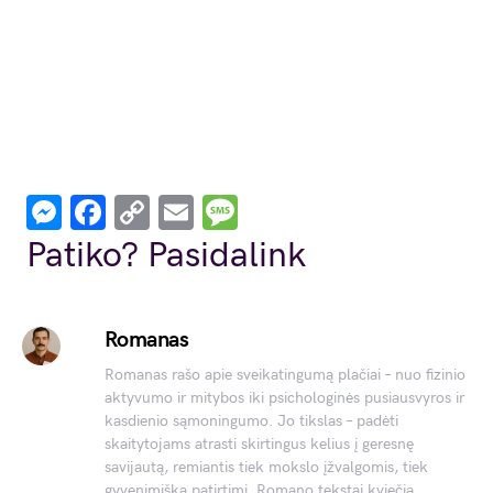
Messenger
Facebook
Copy
Email
Message
Link
Patiko? Pasidalink
Romanas
Romanas rašo apie sveikatingumą plačiai – nuo fizinio
aktyvumo ir mitybos iki psichologinės pusiausvyros ir
kasdienio sąmoningumo. Jo tikslas – padėti
skaitytojams atrasti skirtingus kelius į geresnę
savijautą, remiantis tiek mokslo įžvalgomis, tiek
gyvenimiška patirtimi. Romano tekstai kviečia