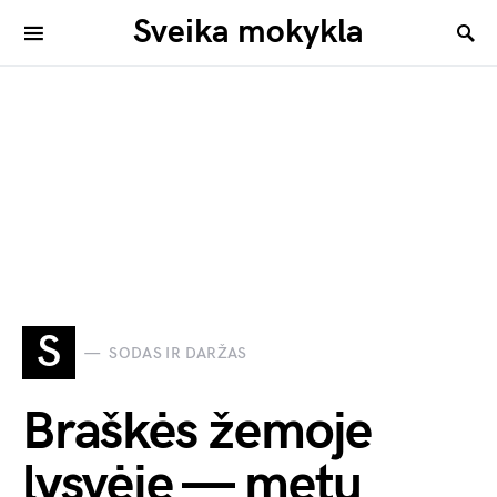
Sveika mokykla
S
SODAS IR DARŽAS
Braškės žemoje
lysvėje — metų