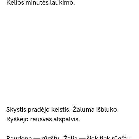
Kelios minutės laukimo.
Skystis pradėjo keistis. Žaluma išbluko.
Ryškėjo rausvas atspalvis.
Raudona — rūgštu. Žalia — šiek tiek rūgštu.