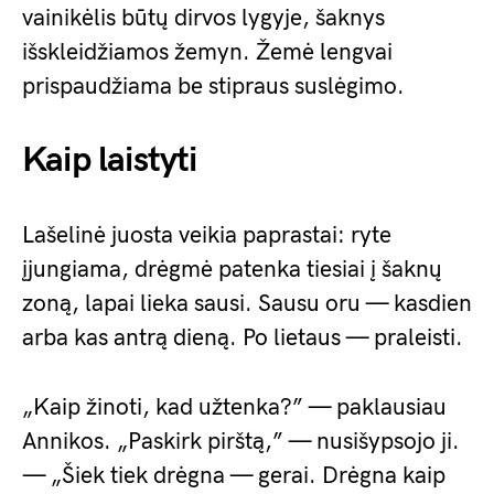
vainikėlis būtų dirvos lygyje, šaknys
išskleidžiamos žemyn. Žemė lengvai
prispaudžiama be stipraus suslėgimo.
Kaip laistyti
Lašelinė juosta veikia paprastai: ryte
įjungiama, drėgmė patenka tiesiai į šaknų
zoną, lapai lieka sausi. Sausu oru — kasdien
arba kas antrą dieną. Po lietaus — praleisti.
„Kaip žinoti, kad užtenka?” — paklausiau
Annikos. „Paskirk pirštą,” — nusišypsojo ji.
— „Šiek tiek drėgna — gerai. Drėgna kaip