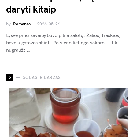
daryti kitaip
by
Romanas
2026-05-26
Lysvė prieš savaitę buvo pilna salotų. Žalios, traškios,
beveik gatavas skinti. Po vieno lietingo vakaro — tik
nugraužti…
S
SODAS IR DARŽAS