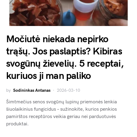
Močiutė niekada nepirko
trąšų. Jos paslaptis? Kibiras
svogūnų žievelių. 5 receptai,
kuriuos ji man paliko
by
Sodininkas Antanas
2026-03-10
Šimtmečius senos svogūnų lupinų priemonės lenkia
šiuolaikinius fungicidus – sužinokite, kurios penkios
pamirštos receptūros veikia geriau nei parduotuvės
produktai.