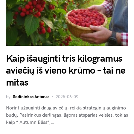
Kaip išauginti tris kilogramus
aviečių iš vieno krūmo – tai ne
mitas
by
Sodininkas Antanas
2025-06-09
Norint užauginti daug aviečių, reikia strateginių auginimo
būdų. Pasirinkus derlingas, ligoms atsparias veisles, tokias
kaip ” Autumn Bliss”,…