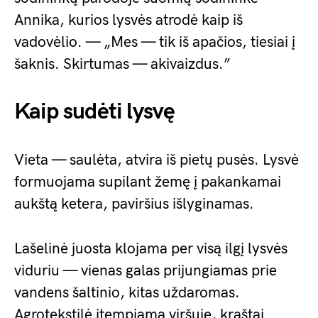
Annika, kurios lysvės atrodė kaip iš
vadovėlio. — „Mes — tik iš apačios, tiesiai į
šaknis. Skirtumas — akivaizdus.”
Kaip sudėti lysvę
Vieta — saulėta, atvira iš pietų pusės. Lysvė
formuojama supilant žemę į pakankamai
aukštą ketera, paviršius išlyginamas.
Lašelinė juosta klojama per visą ilgį lysvės
viduriu — vienas galas prijungiamas prie
vandens šaltinio, kitas uždaromas.
Agrotekstilė įtempiama viršuje, kraštai