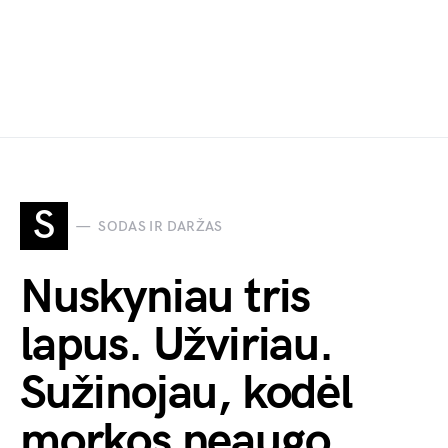
S
SODAS IR DARŽAS
Nuskyniau tris
lapus. Užviriau.
Sužinojau, kodėl
morkos neaugo