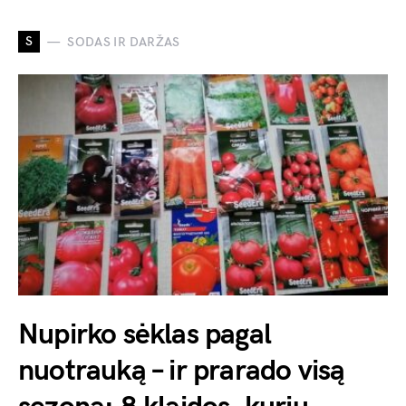
S
SODAS IR DARŽAS
Nupirko sėklas pagal
nuotrauką – ir prarado visą