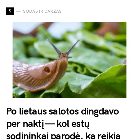
S
SODAS IR DARŽAS
Po lietaus salotos dingdavo
per naktį — kol estų
sodininkai parodė, ką reikia