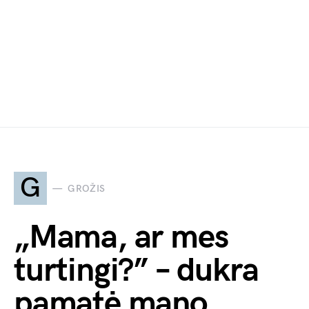
G
GROŽIS
„Mama, ar mes
turtingi?” – dukra
pamatė mano