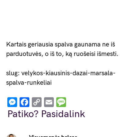
Kartais geriausia spalva gaunama ne iš
parduotuvės, o iš to, ką ruošeisi išmesti.
slug: velykos-kiausinis-dazai-marsala-
spalva-runkeliai
Messenger
Facebook
Copy
Email
Message
Link
Patiko? Pasidalink