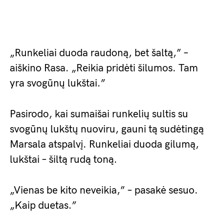
„Runkeliai duoda raudoną, bet šaltą,” –
aiškino Rasa. „Reikia pridėti šilumos. Tam
yra svogūnų lukštai.”
Pasirodo, kai sumaišai runkelių sultis su
svogūnų lukštų nuoviru, gauni tą sudėtingą
Marsala atspalvį. Runkeliai duoda gilumą,
lukštai – šiltą rudą toną.
„Vienas be kito neveikia,” – pasakė sesuo.
„Kaip duetas.”