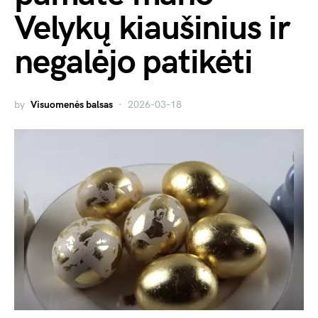
Velykų kiaušinius ir
negalėjo patikėti
by
Visuomenės balsas
2026-03-18