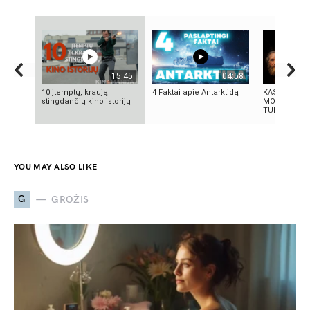
15:45
04:58
10 įtemptų, kraują
4 Faktai apie Antarktidą
KAS IŠRADO
stingdančių kino istorijų
MOKSLININK
TURIME BŪTI
YOU MAY ALSO LIKE
G
GROŽIS