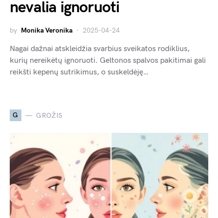
nevalia ignoruoti
by
Monika Veronika
2025-04-24
Nagai dažnai atskleidžia svarbius sveikatos rodiklius,
kurių nereikėtų ignoruoti. Geltonos spalvos pakitimai gali
reikšti kepenų sutrikimus, o suskeldėję…
G
GROŽIS