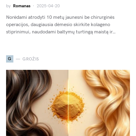
by
Romanas
2025-04-20
Norėdami atrodyti 10 metų jaunesni be chirurginės
operacijos, daugiausia dėmesio skirkite kolageno
stiprinimui, naudodami baltymų turtingą maistą ir…
G
GROŽIS