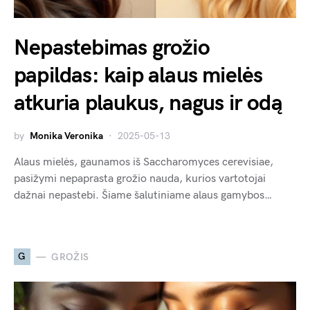
Nepastebimas grožio
papildas: kaip alaus mielės
atkuria plaukus, nagus ir odą
by
Monika Veronika
2025-05-13
Alaus mielės, gaunamos iš Saccharomyces cerevisiae,
pasižymi nepaprasta grožio nauda, kurios vartotojai
dažnai nepastebi. Šiame šalutiniame alaus gamybos…
G
GROŽIS