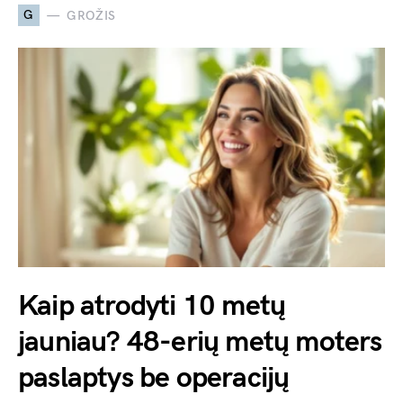
G
GROŽIS
Kaip atrodyti 10 metų
jauniau? 48-erių metų moters
paslaptys be operacijų