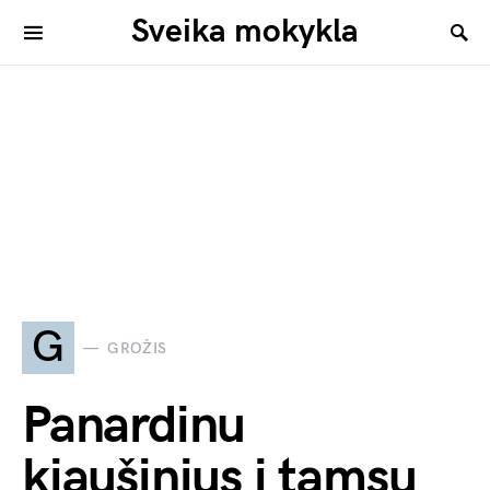
Sveika mokykla
G
GROŽIS
Panardinu
kiaušinius į tamsų