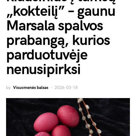
„kokteilį” – gaunu
Marsala spalvos
prabangą, kurios
parduotuvėje
nenusipirksi
by
Visuomenės balsas
2026-03-18