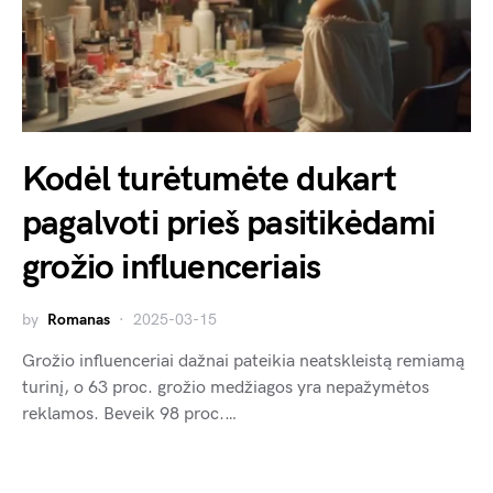
Kodėl turėtumėte dukart
pagalvoti prieš pasitikėdami
grožio influenceriais
by
Romanas
2025-03-15
Grožio influenceriai dažnai pateikia neatskleistą remiamą
turinį, o 63 proc. grožio medžiagos yra nepažymėtos
reklamos. Beveik 98 proc.…