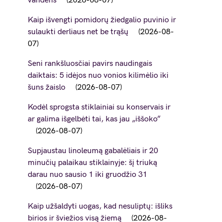
vandens
2026-08-07
Kaip išvengti pomidorų žiedgalio puvinio ir
sulaukti derliaus net be trąšų
2026-08-
07
Seni rankšluosčiai pavirs naudingais
daiktais: 5 idėjos nuo vonios kilimėlio iki
šuns žaislo
2026-08-07
Kodėl sprogsta stiklainiai su konservais ir
ar galima išgelbėti tai, kas jau „iššoko”
2026-08-07
Supjaustau linoleumą gabalėliais ir 20
minučių palaikau stiklainyje: šį triuką
darau nuo sausio 1 iki gruodžio 31
2026-08-07
Kaip užšaldyti uogas, kad nesuliptų: išliks
birios ir šviežios visą žiemą
2026-08-