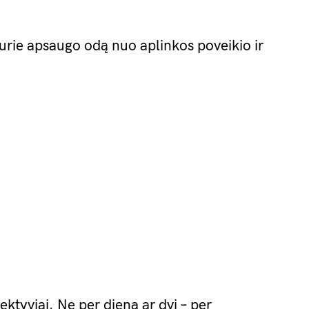
kurie apsaugo odą nuo aplinkos poveikio ir
fektyviai. Ne per dieną ar dvi – per