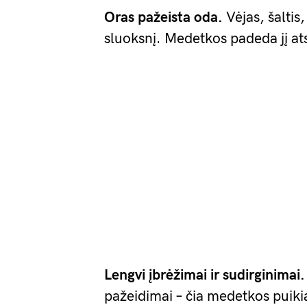
Oras pažeista oda.
Vėjas, šaltis
sluoksnį. Medetkos padeda jį ats
Lengvi įbrėžimai ir sudirginimai.
pažeidimai – čia medetkos puikia