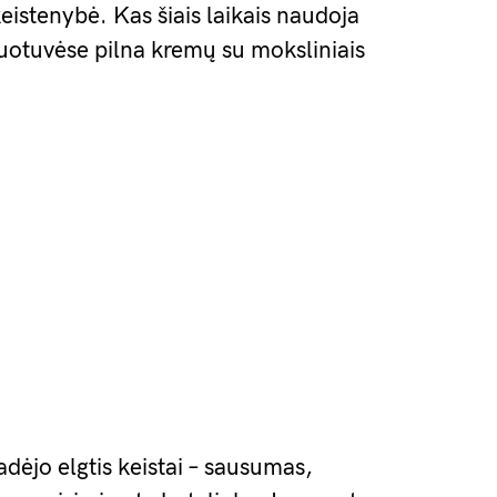
eistenybė. Kas šiais laikais naudoja
duotuvėse pilna kremų su moksliniais
dėjo elgtis keistai – sausumas,