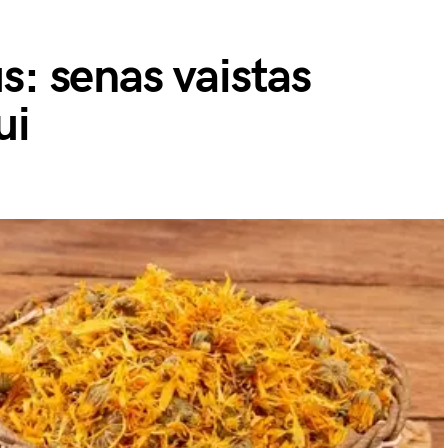
s: senas vaistas
ui