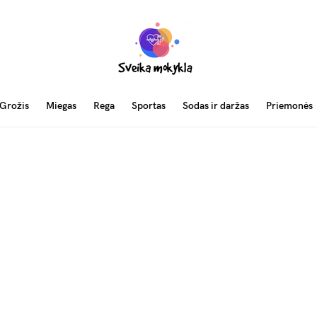
Grožis
Miegas
Rega
Sportas
Sodas ir daržas
Priemonės