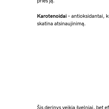
prieš ją.
Karotenoidai
– antioksidantai, 
skatina atsinaujinimą.
Šis derinys veikia švelniai, bet e