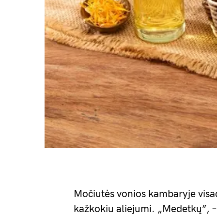
Močiutės vonios kambaryje visad
kažkokiu aliejumi. „Medetkų”, –