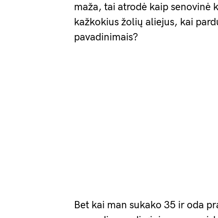
maža, tai atrodė kaip senovinė k
kažkokius žolių aliejus, kai par
pavadinimais?
Bet kai man sukako 35 ir oda pra