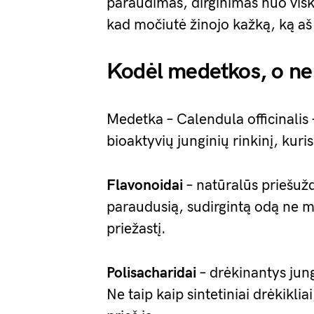
paraudimas, dirginimas nuo visko
kad močiutė žinojo kažką, ką aš
Kodėl medetkos, o ne 
Medetka – Calendula officinalis –
bioaktyvių junginių rinkinį, kuris
Flavonoidai
– natūralūs priešužd
paraudusią, sudirgintą odą ne
priežastį.
Polisacharidai
– drėkinantys jung
Ne taip kaip sintetiniai drėkiklia