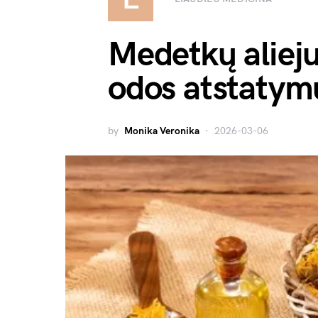
Medetkų alieju
odos atstatym
by
Monika Veronika
2026-03-06