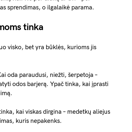
itas sprendimas, o ilgalaikė parama.
moms tinka
o visko, bet yra būklės, kurioms jis
ai oda paraudusi, niežti, šerpetoja –
yti odos barjerą. Ypač tinka, kai įprasti
nimą.
inka, kai viskas dirgina – medetkų aliejus
kimas, kuris nepakenks.