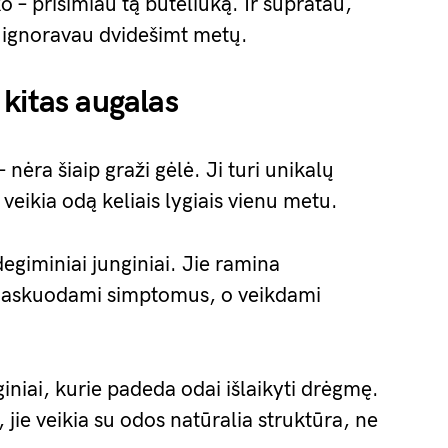
 – prisimiau tą buteliuką. Ir supratau,
 ignoravau dvidešimt metų.
kitas augalas
 nėra šiaip graži gėlė. Ji turi unikalų
 veikia odą keliais lygiais vienu metu.
egiminiai junginiai. Jie ramina
 maskuodami simptomus, o veikdami
iniai, kurie padeda odai išlaikyti drėgmę.
i, jie veikia su odos natūralia struktūra, ne