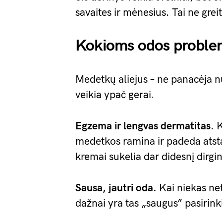
savaites ir mėnesius. Tai ne gre
Kokioms odos proble
Medetkų aliejus – ne panacėja nu
veikia ypač gerai.
Egzema ir lengvas dermatitas.
K
medetkos ramina ir padeda atstat
kremai sukelia dar didesnį dirgi
Sausa, jautri oda.
Kai niekas net
dažnai yra tas „saugus” pasirin