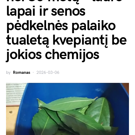
lapai ir senos
pėdkelnės palaiko
tualetą kvepiantį be
jokios chemijos
by
Romanas
2026-03-06