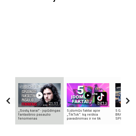
21:11
04:13
„Sostų karai" - įspūdingas
5 įdomūs faktai apie
5 GALINGIAU
fantastinio pasaulio
„TikTok“: ką reiškia
BRANDUOLIN
fenomenas
pavadinimas ir ne tik
SPROGIMAI 