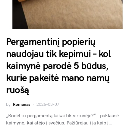
Pergamentinį popierių
naudojau tik kepimui – kol
kaimynė parodė 5 būdus,
kurie pakeitė mano namų
ruošą
by
Romanas
2026-03-07
„Kodėl tu pergamentą laikai tik virtuvėje?” – paklausė
kaimynė, kai atėjo į svečius. Pažiūrėjau į ją kaip į…