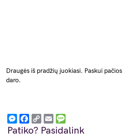
Draugės iš pradžių juokiasi. Paskui pačios
daro.
Messenger
Facebook
Copy
Email
Message
Link
Patiko? Pasidalink