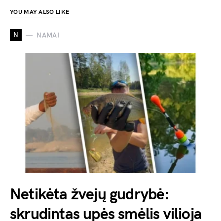
YOU MAY ALSO LIKE
N
NAMAI
Netikėta žvejų gudrybė:
skrudintas upės smėlis vilioja