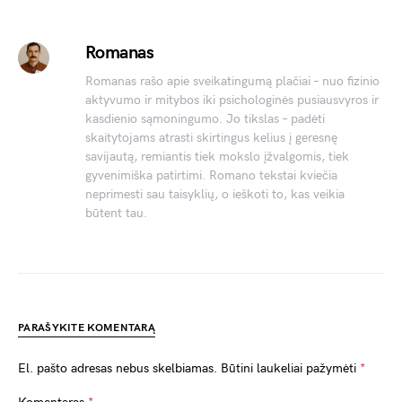
Romanas
Romanas rašo apie sveikatingumą plačiai – nuo fizinio
aktyvumo ir mitybos iki psichologinės pusiausvyros ir
kasdienio sąmoningumo. Jo tikslas – padėti
skaitytojams atrasti skirtingus kelius į geresnę
savijautą, remiantis tiek mokslo įžvalgomis, tiek
gyvenimiška patirtimi. Romano tekstai kviečia
neprimesti sau taisyklių, o ieškoti to, kas veikia
būtent tau.
PARAŠYKITE KOMENTARĄ
El. pašto adresas nebus skelbiamas.
Būtini laukeliai pažymėti
*