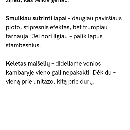
žinau, kas veikia geriau.
Smulkiau sutrinti lapai
– daugiau paviršiaus
ploto, stipresnis efektas, bet trumpiau
tarnauja. Jei nori ilgiau – palik lapus
stambesnius.
Keletas maišelių
– dideliame vonios
kambaryje vieno gali nepakakti. Dėk du –
vieną prie unitazo, kitą prie durų.