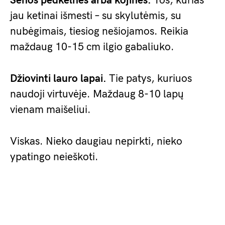
Senos pėdkelnės arba kojinės.
Tos, kurias
jau ketinai išmesti – su skylutėmis, su
nubėgimais, tiesiog nešiojamos. Reikia
maždaug 10-15 cm ilgio gabaliuko.
Džiovinti lauro lapai.
Tie patys, kuriuos
naudoji virtuvėje. Maždaug 8-10 lapų
vienam maišeliui.
Viskas. Nieko daugiau nepirkti, nieko
ypatingo neieškoti.