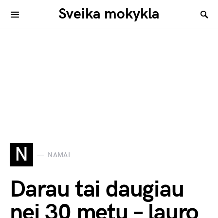
Sveika mokykla
N
NAMAI
Darau tai daugiau
nei 30 metų – lauro