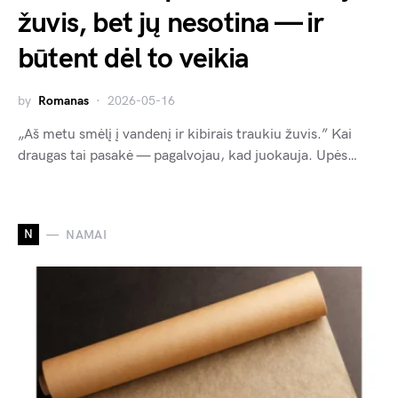
žuvis, bet jų nesotina — ir
būtent dėl to veikia
by
Romanas
2026-05-16
„Aš metu smėlį į vandenį ir kibirais traukiu žuvis.” Kai
draugas tai pasakė — pagalvojau, kad juokauja. Upės…
N
NAMAI