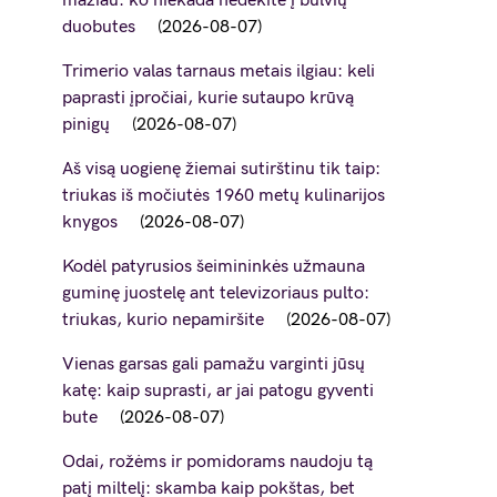
mažiau: ko niekada nedėkite į bulvių
duobutes
2026-08-07
Trimerio valas tarnaus metais ilgiau: keli
paprasti įpročiai, kurie sutaupo krūvą
pinigų
2026-08-07
Aš visą uogienę žiemai sutirštinu tik taip:
triukas iš močiutės 1960 metų kulinarijos
knygos
2026-08-07
Kodėl patyrusios šeimininkės užmauna
guminę juostelę ant televizoriaus pulto:
triukas, kurio nepamiršite
2026-08-07
Vienas garsas gali pamažu varginti jūsų
katę: kaip suprasti, ar jai patogu gyventi
bute
2026-08-07
Odai, rožėms ir pomidorams naudoju tą
patį miltelį: skamba kaip pokštas, bet