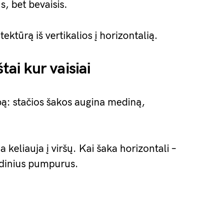
, bet bevaisis.
ektūrą iš vertikalios į horizontalią.
tai kur vaisiai
pą: stačios šakos augina mediną,
a keliauja į viršų. Kai šaka horizontali –
iedinius pumpurus.