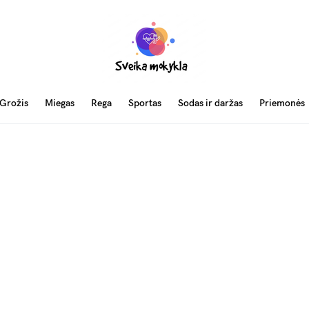
Grožis
Miegas
Rega
Sportas
Sodas ir daržas
Priemonės