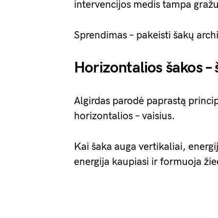
intervencijos medis tampa gražus
Sprendimas – pakeisti šakų archit
Horizontalios šakos – š
Algirdas parodė paprastą princi
horizontalios – vaisius.
Kai šaka auga vertikaliai, energij
energija kaupiasi ir formuoja ž