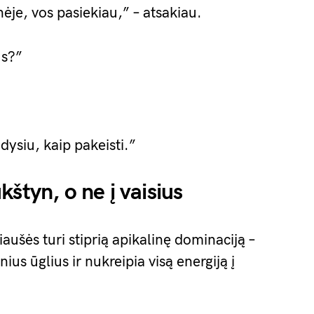
ūnėje, vos pasiekiau,” – atsakiau.
us?”
dysiu, kaip pakeisti.”
štyn, o ne į vaisius
iaušės turi stiprią apikalinę dominaciją –
ius ūglius ir nukreipia visą energiją į