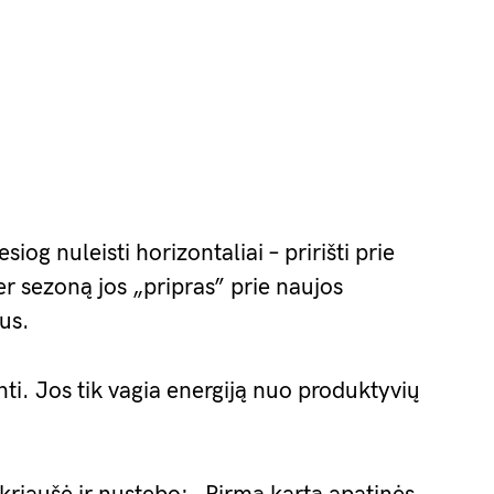
iog nuleisti horizontaliai – pririšti prie
er sezoną jos „pripras” prie naujos
ius.
nti. Jos tik vagia energiją nuo produktyvių