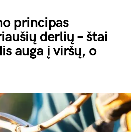
mo principas
aušių derlių – štai
s auga į viršų, o