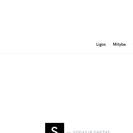
Ligos
Mityba
S
SODAS IR DARŽAS