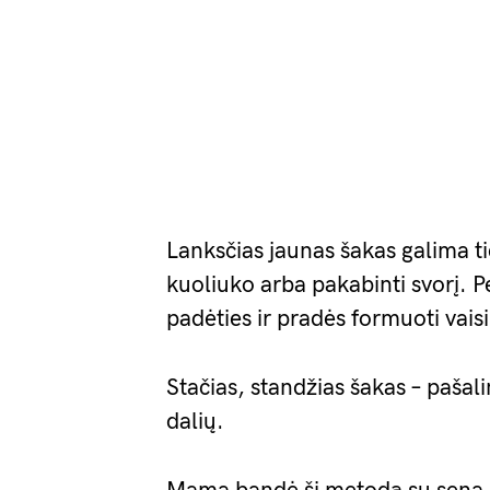
Lanksčias jaunas šakas galima ties
kuoliuko arba pakabinti svorį. P
padėties ir pradės formuoti vais
Stačias, standžias šakas – pašali
dalių.