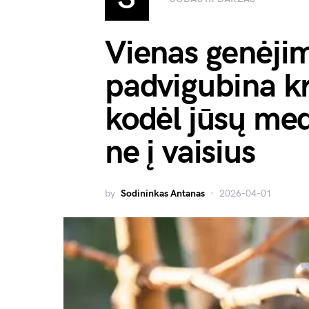
Vienas genėji
padvigubina kri
kodėl jūsų medi
ne į vaisius
by
Sodininkas Antanas
2026-04-01