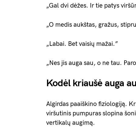
„Gal dvi dėžes. Ir tie patys virš
„O medis aukštas, gražus, stipr
„Labai. Bet vaisių mažai.”
„Nes jis auga sau, o ne tau. Paro
Kodėl kriaušė auga auk
Algirdas paaiškino fiziologiją. Kr
viršutinis pumpuras slopina šonin
vertikalų augimą.