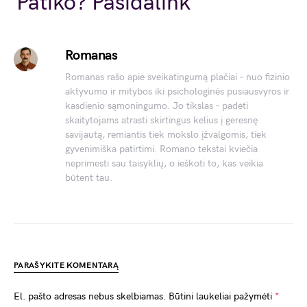
Patiko? Pasidalink
Romanas
Romanas rašo apie sveikatingumą plačiai – nuo fizinio
aktyvumo ir mitybos iki psichologinės pusiausvyros ir
kasdienio sąmoningumo. Jo tikslas – padėti
skaitytojams atrasti skirtingus kelius į geresnę
savijautą, remiantis tiek mokslo įžvalgomis, tiek
gyvenimiška patirtimi. Romano tekstai kviečia
neprimesti sau taisyklių, o ieškoti to, kas veikia
būtent tau.
PARAŠYKITE KOMENTARĄ
El. pašto adresas nebus skelbiamas.
Būtini laukeliai pažymėti
*