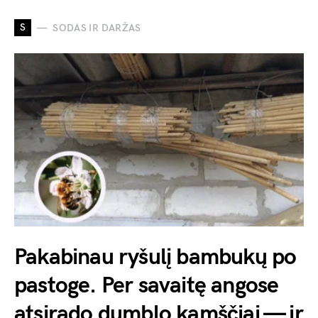
S
SODAS IR DARŽAS
Pakabinau ryšulį bambukų po
pastoge. Per savaitę angose
atsirado dumblo kamščiai — ir