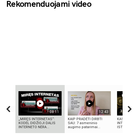
Rekomenduojami video
08:11
12:43
„MIRĘS INTERNETAS“:
KAIP PRADĖTI DIRBTI
KAS SUKŪRĖ
KODĖL DIDŽIOJI DALIS
SAU: 7 asmeninio
INTELEKTĄ?
INTERNETO NĖRA...
augimo patarimai...
ISTORIJA IR 