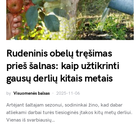
Rudeninis obelų tręšimas
prieš šalnas: kaip užtikrinti
gausų derlių kitais metais
by
Visuomenės balsas
2025-11-06
Artėjant šaltajam sezonui, sodininkai žino, kad dabar
atliekami darbai turės tiesioginės įtakos kitų metų derliui.
Vienas iš svarbiausių…