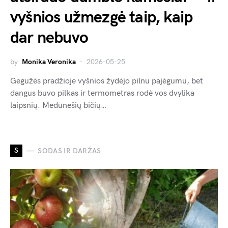
vyšnios užmezgė taip, kaip
dar nebuvo
by
Monika Veronika
2026-05-25
Gegužės pradžioje vyšnios žydėjo pilnu pajėgumu, bet
dangus buvo pilkas ir termometras rodė vos dvylika
laipsnių. Medunešių bičių…
S
SODAS IR DARŽAS