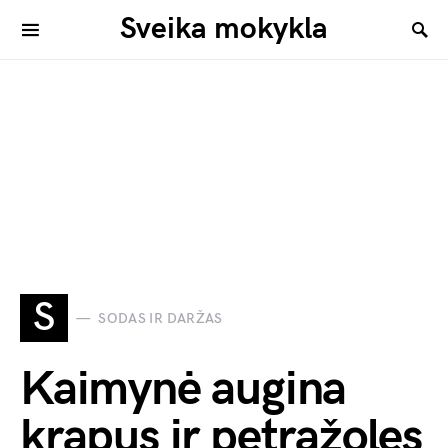
Sveika mokykla
S
SODAS IR DARŽAS
Kaimynė augina
krapus ir petražoles