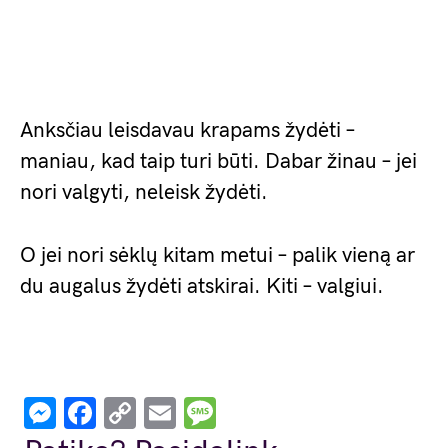
Anksčiau leisdavau krapams žydėti –
maniau, kad taip turi būti. Dabar žinau – jei
nori valgyti, neleisk žydėti.
O jei nori sėklų kitam metui – palik vieną ar
du augalus žydėti atskirai. Kiti – valgiui.
Messenger
Facebook
Copy
Email
Message
Link