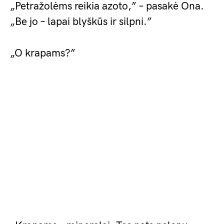
„Petražolėms reikia azoto,” – pasakė Ona.
„Be jo – lapai blyškūs ir silpni.”
„O krapams?”