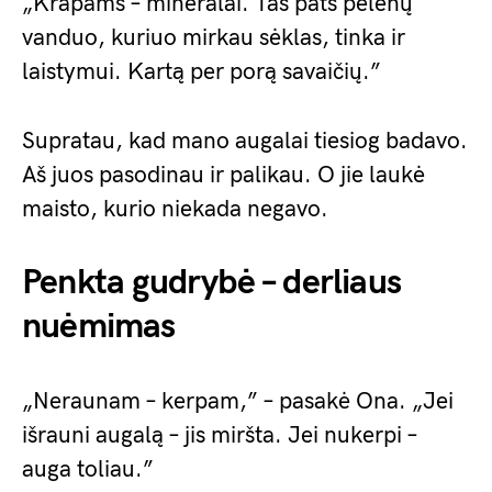
„Krapams – mineralai. Tas pats pelenų
vanduo, kuriuo mirkau sėklas, tinka ir
laistymui. Kartą per porą savaičių.”
Supratau, kad mano augalai tiesiog badavo.
Aš juos pasodinau ir palikau. O jie laukė
maisto, kurio niekada negavo.
Penkta gudrybė – derliaus
nuėmimas
„Neraunam – kerpam,” – pasakė Ona. „Jei
išrauni augalą – jis miršta. Jei nukerpi –
auga toliau.”