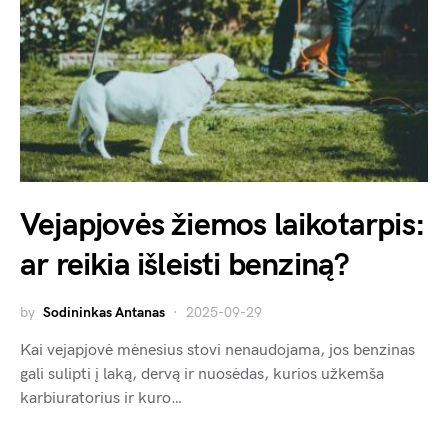
Vejapjovės žiemos laikotarpis:
ar reikia išleisti benziną?
by
Sodininkas Antanas
2025-09-29
Kai vejapjovė mėnesius stovi nenaudojama, jos benzinas
gali sulipti į laką, dervą ir nuosėdas, kurios užkemša
karbiuratorius ir kuro…