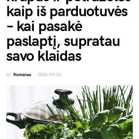
kaip iš parduotuvės
– kai pasakė
paslaptį, supratau
savo klaidas
by
Romanas
2026-03-26