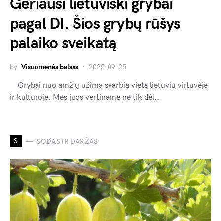
Geriausi lietuviški grybai
pagal DI. Šios grybų rūšys
palaiko sveikatą
by
Visuomenės balsas
2025-09-25
Grybai nuo amžių užima svarbią vietą lietuvių virtuvėje
ir kultūroje. Mes juos vertiname ne tik dėl…
S
SODAS IR DARŽAS