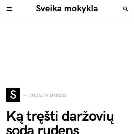
Sveika mokykla
S
SODAS IR DARŽAS
Ką tręšti daržovių
sodą rudens