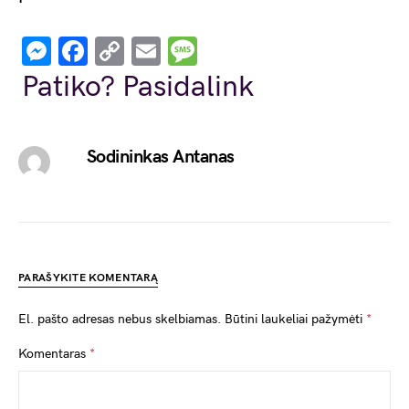
Messenger
Facebook
Copy
Email
Message
Link
Patiko? Pasidalink
Sodininkas Antanas
PARAŠYKITE KOMENTARĄ
El. pašto adresas nebus skelbiamas.
Būtini laukeliai pažymėti
*
Komentaras
*