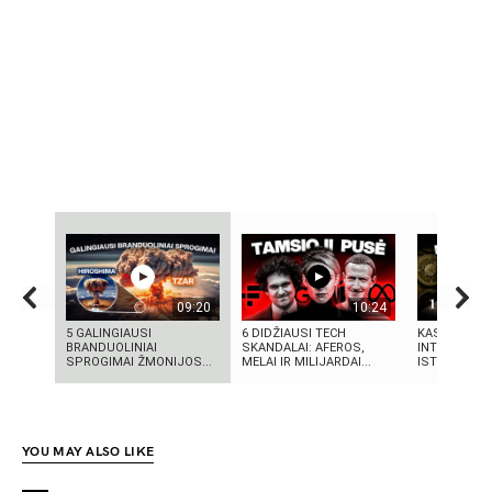
09:20
10:24
5 GALINGIAUSI
6 DIDŽIAUSI TECH
KAS SUKŪRĖ
BRANDUOLINIAI
SKANDALAI: AFEROS,
INTELEKTĄ?
SPROGIMAI ŽMONIJOS...
MELAI IR MILIJARDAI...
ISTORIJA IR 
YOU MAY ALSO LIKE