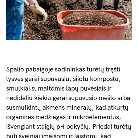
Spalio pabaigoje sodininkas turėtų tręšti
lysves gerai supuvusiu, sijotu kompostu,
smulkiai sumaltomis lapų puvėsiais ir
nedideliu kiekiu gerai supuvusio mėšlo arba
susmulkintų akmens mineralų, kad atkurtų
organines medžiagas ir mikroelementus,
išvengiant staigių pH pokyčių. Priedai turėtų
būti švelniai įmaišomi ir laistomi, kad