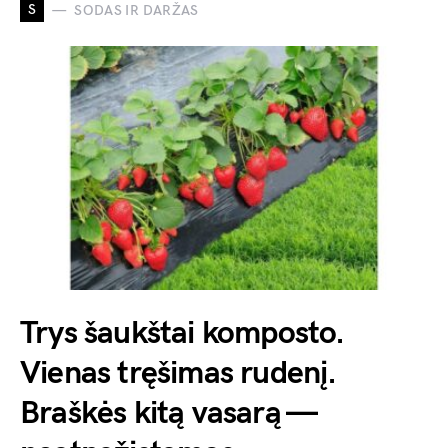
S
SODAS IR DARŽAS
Trys šaukštai komposto.
Vienas tręšimas rudenį.
Braškės kitą vasarą —