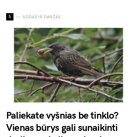
S
SODAS IR DARŽAS
Paliekate vyšnias be tinklo?
Vienas būrys gali sunaikinti