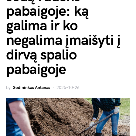
pabaigoje: ką
galima ir ko
negalima įmaišyti į
dirvą spalio
pabaigoje
by
Sodininkas Antanas
2025-10-26