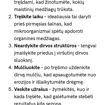
tręšdami, kad žinotumėte, kokių
maistinių medžiagų trūksta.
Tręškite laiku
– idealiausia tai daryti
prieš pirmąsias šalnas, kad
mikroorganizmai spėtų apdoroti
organines medžiagas.
Neardykite dirvos struktūros
– lengvai
įmaišykite priedus į viršutinį dirvos
sluoksnį.
Mulčiuokite
– po tręšimo uždenkite
dirvą mulčiu, kad apsaugotumėte nuo
erozijos ir išlaikytumėte drėgmę.
Veskite užrašus
– žymėkitės, kuo ir
kada tręšėte, kad galėtumėte stebėti
rezultatus kitą sezoną.