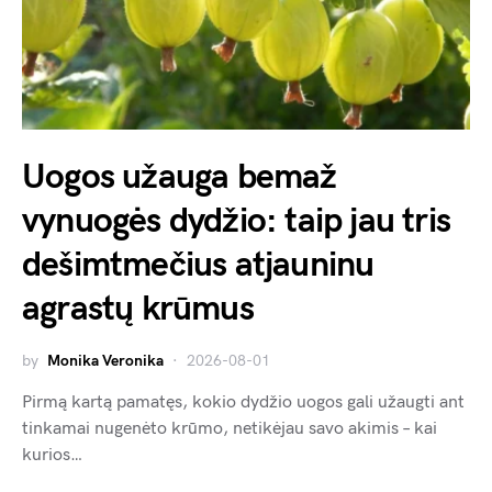
Uogos užauga bemaž
vynuogės dydžio: taip jau tris
dešimtmečius atjauninu
agrastų krūmus
by
Monika Veronika
2026-08-01
Pirmą kartą pamatęs, kokio dydžio uogos gali užaugti ant
tinkamai nugenėto krūmo, netikėjau savo akimis – kai
kurios…