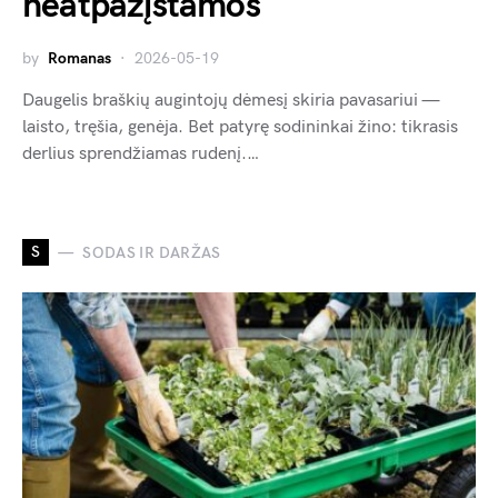
neatpažįstamos
by
Romanas
2026-05-19
Daugelis braškių augintojų dėmesį skiria pavasariui —
laisto, tręšia, genėja. Bet patyrę sodininkai žino: tikrasis
derlius sprendžiamas rudenį.…
S
SODAS IR DARŽAS