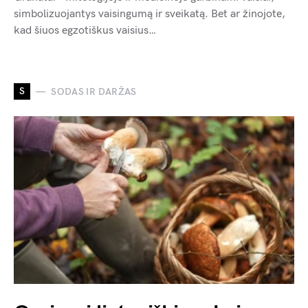
simbolizuojantys vaisingumą ir sveikatą. Bet ar žinojote,
kad šiuos egzotiškus vaisius…
S
SODAS IR DARŽAS