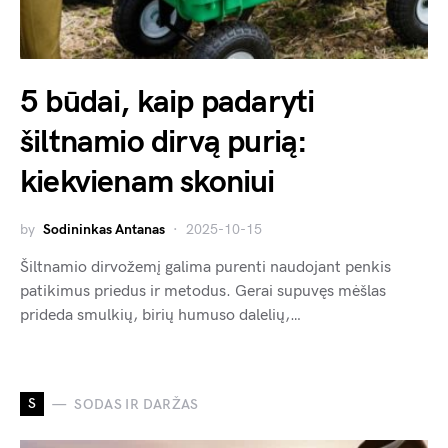
5 būdai, kaip padaryti
šiltnamio dirvą purią:
kiekvienam skoniui
by
Sodininkas Antanas
2025-10-15
Šiltnamio dirvožemį galima purenti naudojant penkis
patikimus priedus ir metodus. Gerai supuvęs mėšlas
prideda smulkių, birių humuso dalelių,…
S
SODAS IR DARŽAS