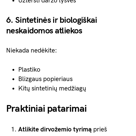
Užteršti daržo lysves
6. Sintetinės ir biologiškai
neskaidomos atliekos
Niekada nedėkite:
Plastiko
Blizgaus popieriaus
Kitų sintetinių medžiagų
Praktiniai patarimai
Atlikite dirvožemio tyrimą
prieš