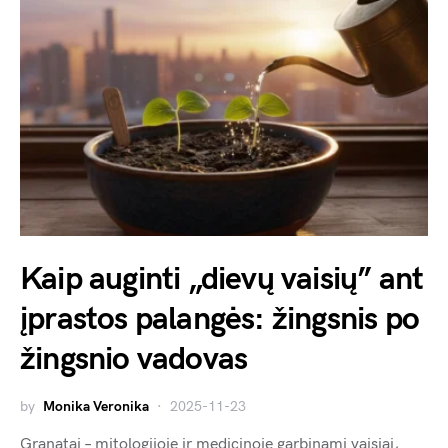
Kaip auginti „dievų vaisių” ant
įprastos palangės: žingsnis po
žingsnio vadovas
by
Monika Veronika
2025-11-23
Granatai – mitologijoje ir medicinoje garbinami vaisiai,