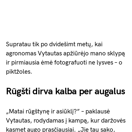
Supratau tik po dvidešimt metų, kai
agronomas Vytautas apžiūrėjo mano sklypą
ir pirmiausia ėmė fotografuoti ne lysves – o
piktžoles.
Rūgšti dirva kalba per augalus
„Matai rūgštynę ir asiūklį?” – paklausė
Vytautas, rodydamas į kampą, kur daržovės
kasmet augo prasčiausiai. „Jie tau sako,