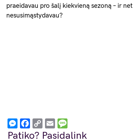
praeidavau pro šalį kiekvieną sezoną – ir net
nesusimąstydavau?
Messenger
Facebook
Copy
Email
Message
Link
Patiko? Pasidalink