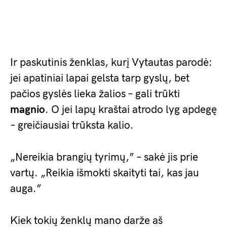
Ir paskutinis ženklas, kurį Vytautas parodė:
jei apatiniai lapai gelsta tarp gyslų, bet
pačios gyslės lieka žalios – gali trūkti
magnio
. O jei lapų kraštai atrodo lyg apdegę
– greičiausiai trūksta kalio.
„Nereikia brangių tyrimų,” – sakė jis prie
vartų. „Reikia išmokti skaityti tai, kas jau
auga.”
Kiek tokių ženklų mano darže aš