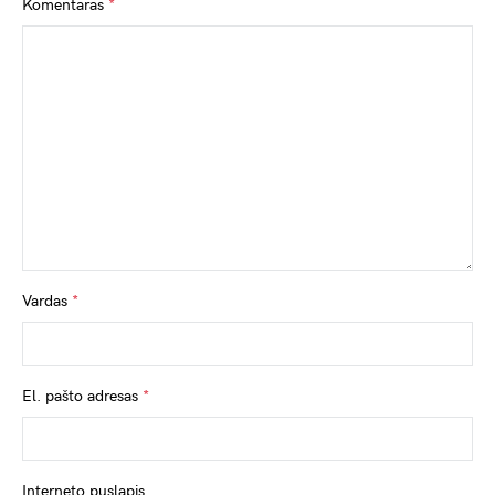
Komentaras
*
Vardas
*
El. pašto adresas
*
Interneto puslapis