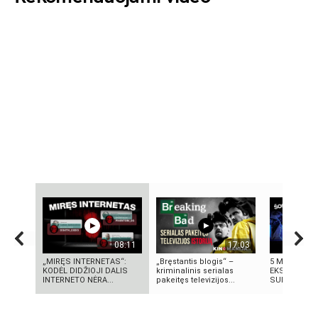
08:11
17:03
„MIRĘS INTERNETAS“:
„Bręstantis blogis“ –
5 MOKSLINIA
KODĖL DIDŽIOJI DALIS
kriminalinis serialas
EKSPERIMENT
INTERNETO NĖRA...
pakeitęs televizijos...
SUKRĖTĖ PA