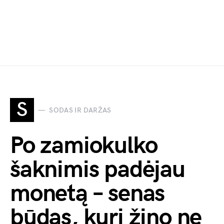
S
SODAS IR DARŽAS
Po zamiokulko
šaknimis padėjau
monetą – senas
būdas, kurį žino ne