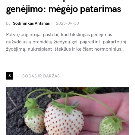
genėjimo: mėgėjo patarimas
by
Sodininkas Antanas
2025-09-30
Patyrę augintojai pastebi, kad tikslingas genėjimas
nužydėjusių orchidėjų žiedynų gali pagreitinti pakartotinį
žydėjimą, nukreipiant išteklius ir keičiant hormoninius…
S
SODAS IR DARŽAS