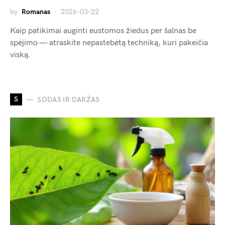
by
Romanas
2026-03-22
Kaip patikimai auginti eustomos žiedus per šalnas be
spėjimo — atraskite nepastebėtą techniką, kuri pakeičia
viską.
S
SODAS IR DARŽAS