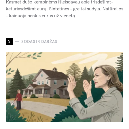
Kasmet dušo kempinėms išleisdavau apie trisdešimt–
keturiasdešimt eurų. Sintetinės – greitai sudyla. Natūralios
– kainuoja penkis eurus už vienetą…
S
SODAS IR DARŽAS