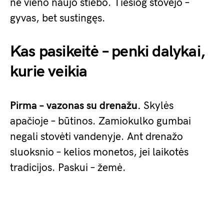
nė vieno naujo stiebo. Tiesiog stovėjo –
gyvas, bet sustingęs.
Kas pasikeitė – penki dalykai,
kurie veikia
Pirma – vazonas su drenažu.
Skylės
apačioje – būtinos. Zamiokulko gumbai
negali stovėti vandenyje. Ant drenažo
sluoksnio – kelios monetos, jei laikotės
tradicijos. Paskui – žemė.