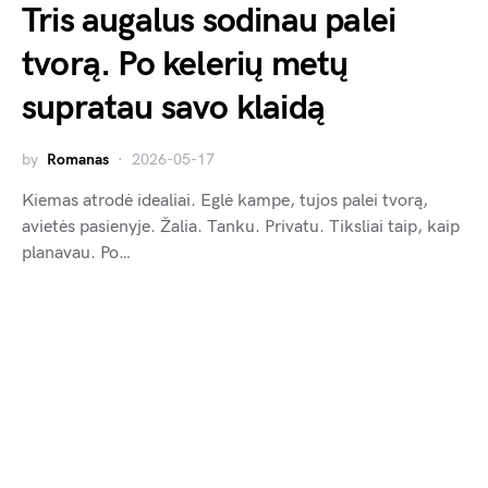
Tris augalus sodinau palei
tvorą. Po kelerių metų
supratau savo klaidą
by
Romanas
2026-05-17
Kiemas atrodė idealiai. Eglė kampe, tujos palei tvorą,
avietės pasienyje. Žalia. Tanku. Privatu. Tiksliai taip, kaip
planavau. Po…