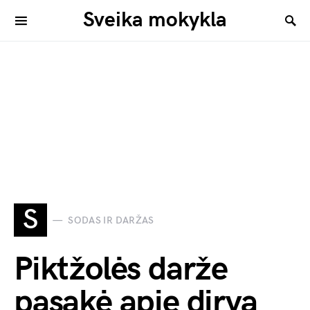
Sveika mokykla
S
SODAS IR DARŽAS
Piktžolės darže
pasakė apie dirvą