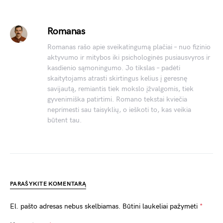
Romanas
Romanas rašo apie sveikatingumą plačiai – nuo fizinio
aktyvumo ir mitybos iki psichologinės pusiausvyros ir
kasdienio sąmoningumo. Jo tikslas – padėti
skaitytojams atrasti skirtingus kelius į geresnę
savijautą, remiantis tiek mokslo įžvalgomis, tiek
gyvenimiška patirtimi. Romano tekstai kviečia
neprimesti sau taisyklių, o ieškoti to, kas veikia
būtent tau.
PARAŠYKITE KOMENTARĄ
El. pašto adresas nebus skelbiamas.
Būtini laukeliai pažymėti
*