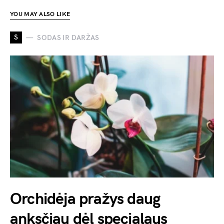
YOU MAY ALSO LIKE
S
SODAS IR DARŽAS
Orchidėja pražys daug
anksčiau dėl specialaus