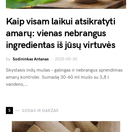
Kaip visam laikui atsikratyti
amarų: vienas nebrangus
ingredientas iš jūsų virtuvės
by
Sodininkas Antanas
2025-05-30
Skystasis indų muilas – galingas ir nebrangus sprendimas
amarų kontrolei. Sumaišę 30-60 ml muilo su 3,8 l
vandens,…
S
SODAS IR DARŽAS