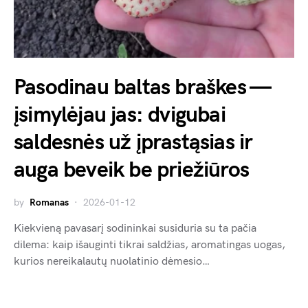
Pasodinau baltas braškes —
įsimylėjau jas: dvigubai
saldesnės už įprastąsias ir
auga beveik be priežiūros
by
Romanas
2026-01-12
Kiekvieną pavasarį sodininkai susiduria su ta pačia
dilema: kaip išauginti tikrai saldžias, aromatingas uogas,
kurios nereikalautų nuolatinio dėmesio…