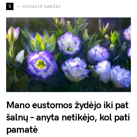
S
SODAS IR DARŽAS
Mano eustomos žydėjo iki pat
šalnų – anyta netikėjo, kol pati
pamatė