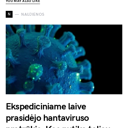
YOU MAY ALSO LIKE
N
NAUJIENOS
Ekspediciniame laive
prasidėjo hantaviruso