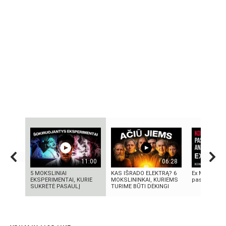
11:00
06:28
5 MOKSLINIAI
KAS IŠRADO ELEKTRĄ? 6
Ex Machina: 
EKSPERIMENTAI, KURIE
MOKSLININKAI, KURIEMS
pasirinkimo
SUKRĖTĖ PASAULĮ
TURIME BŪTI DĖKINGI