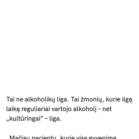
Tai ne alkoholikų liga. Tai žmonių, kurie ilgą
laiką reguliariai vartojo alkoholį – net
„kultūringai” – liga.
„Mačiau pacientų, kurie visą gyvenimą