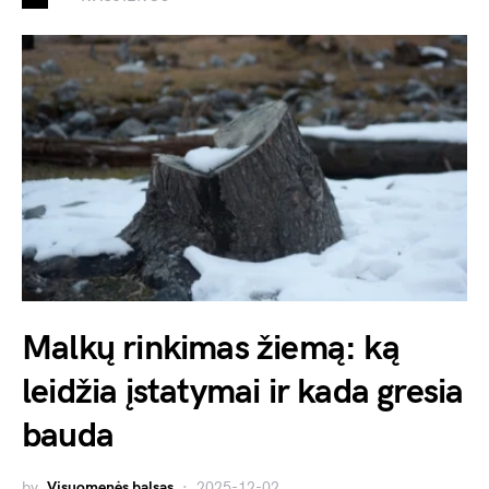
Malkų rinkimas žiemą: ką
leidžia įstatymai ir kada gresia
bauda
by
Visuomenės balsas
2025-12-02