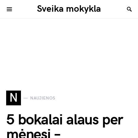
Sveika mokykla
N
NAUJIENOS
5 bokalai alaus per
mėnesį –