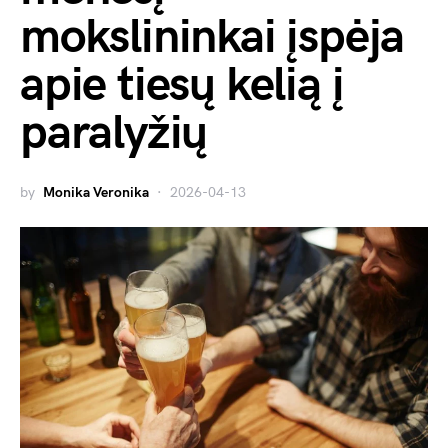
mokslininkai įspėja
apie tiesų kelią į
paralyžių
by
Monika Veronika
2026-04-13