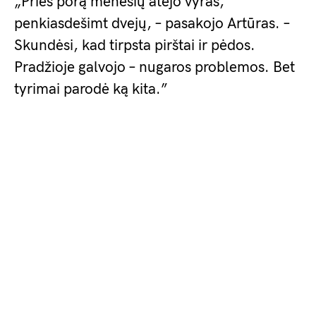
„Prieš porą mėnesių atėjo vyras,
penkiasdešimt dvejų, – pasakojo Artūras. –
Skundėsi, kad tirpsta pirštai ir pėdos.
Pradžioje galvojo – nugaros problemos. Bet
tyrimai parodė ką kita.”