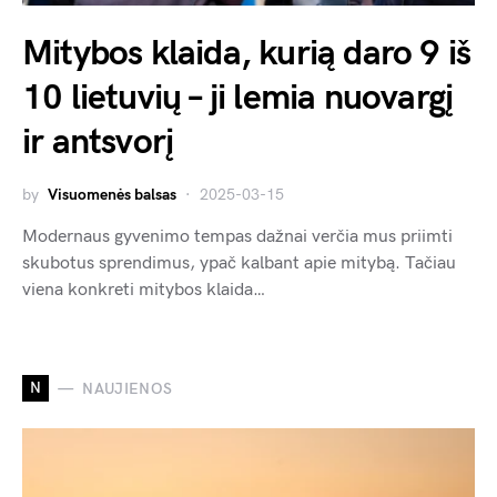
Mitybos klaida, kurią daro 9 iš
10 lietuvių – ji lemia nuovargį
ir antsvorį
by
Visuomenės balsas
2025-03-15
Modernaus gyvenimo tempas dažnai verčia mus priimti
skubotus sprendimus, ypač kalbant apie mitybą. Tačiau
viena konkreti mitybos klaida…
N
NAUJIENOS