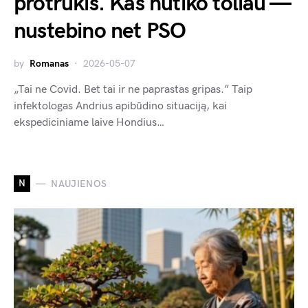
protrūkis. Kas nutiko toliau —
nustebino net PSO
by
Romanas
2026-05-07
„Tai ne Covid. Bet tai ir ne paprastas gripas.” Taip
infektologas Andrius apibūdino situaciją, kai
ekspediciniame laive Hondius…
N
NAUJIENOS