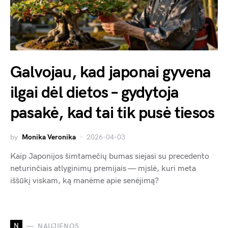
Galvojau, kad japonai gyvena
ilgai dėl dietos – gydytoja
pasakė, kad tai tik pusė tiesos
by
Monika Veronika
2026-04-03
Kaip Japonijos šimtamečių bumas siejasi su precedento
neturinčiais atlyginimų premijais — mįslė, kuri meta
iššūkį viskam, ką manėme apie senėjimą?
N
NAUJIENOS