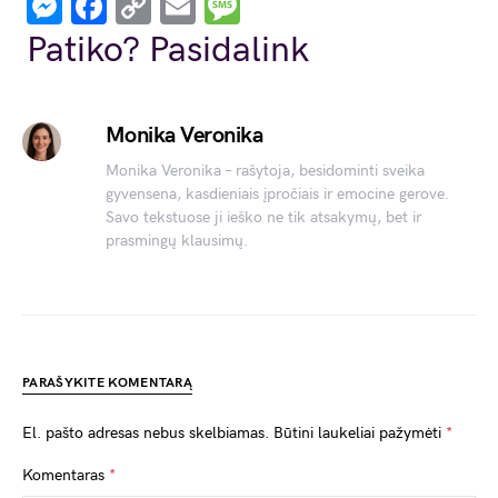
Messenger
Facebook
Copy
Email
Message
Link
Patiko? Pasidalink
Monika Veronika
Monika Veronika – rašytoja, besidominti sveika
gyvensena, kasdieniais įpročiais ir emocine gerove.
Savo tekstuose ji ieško ne tik atsakymų, bet ir
prasmingų klausimų.
PARAŠYKITE KOMENTARĄ
El. pašto adresas nebus skelbiamas.
Būtini laukeliai pažymėti
*
Komentaras
*