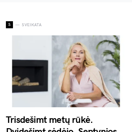
S
SVEIKATA
Trisdešimt metų rūkė.
Dvidešimt sėdėjo. Septynios