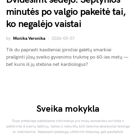
minutės po valgio pakeitė tai,
ko negalėjo vaistai
by
Monika Veronika
2026-05-07
Tik du paprasti kasdieniai įpročiai galėtų smarkiai
prailginti jūsų sveiko gyvenimo trukmę po 60-ies metų —
bet kuris iš jų stebina net kardiologus?
Sveika mokykla
Šioje svetainėje pateikiama informacija yra mūsų komandos surinkta ir
patikrinta iš įvairių šaltinių, tačiau ji neturėtų būti laikoma absoliučiai teisinga
ar nekintančia. Nepaisant pastangų užtikrinti tikslumą, gali pasitaikyti