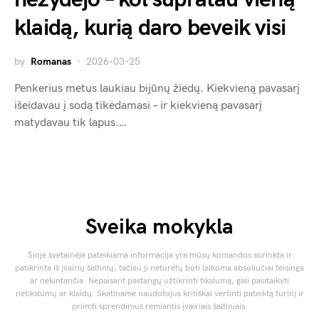
klaidą, kurią daro beveik visi
by
Romanas
2026-03-25
Penkerius metus laukiau bijūnų žiedų. Kiekvieną pavasarį
išeidavau į sodą tikėdamasi – ir kiekvieną pavasarį
matydavau tik lapus.…
Sveika mokykla
Šioje svetainėje pateikiama informacija yra mūsų komandos surinkta ir
patikrinta iš įvairių šaltinių, tačiau ji neturėtų būti laikoma absoliučiai teisinga
ar nekintančia. Nepaisant pastangų užtikrinti tikslumą, gali pasitaikyti
netikslumų ar klaidų. Skatiname naudotojus kritiškai vertinti pateiktą turinį ir
priimti sprendimus remiantis įvairiais šaltiniais.