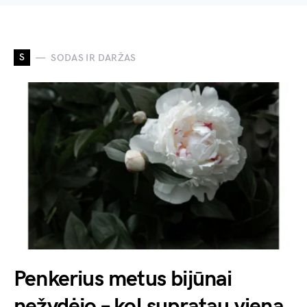
S
SODAS IR DARŽAS
Penkerius metus bijūnai
nežydėjo – kol supratau vieną