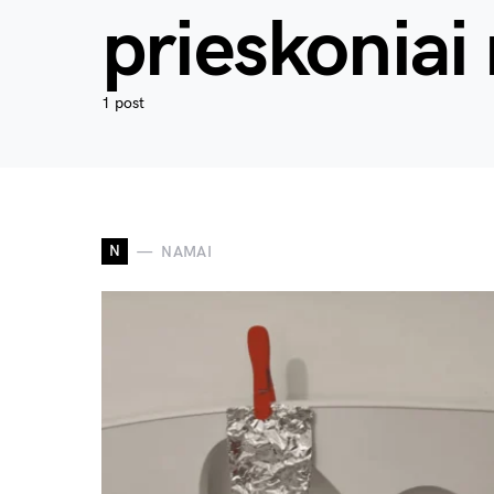
prieskoniai
1 post
N
NAMAI