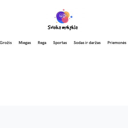
Grožis
Miegas
Rega
Sportas
Sodas ir daržas
Priemonės