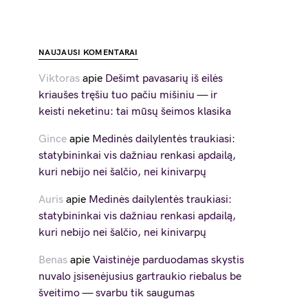
NAUJAUSI KOMENTARAI
Viktoras
apie
Dešimt pavasarių iš eilės
kriaušes tręšiu tuo pačiu mišiniu — ir
keisti neketinu: tai mūsų šeimos klasika
Gince
apie
Medinės dailylentės traukiasi:
statybininkai vis dažniau renkasi apdailą,
kuri nebijo nei šalčio, nei kinivarpų
Auris
apie
Medinės dailylentės traukiasi:
statybininkai vis dažniau renkasi apdailą,
kuri nebijo nei šalčio, nei kinivarpų
Benas
apie
Vaistinėje parduodamas skystis
nuvalo įsisenėjusius gartraukio riebalus be
šveitimo — svarbu tik saugumas