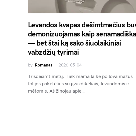
Levandos kvapas dešimtmečius bu
demonizuojamas kaip senamadiška
— bet štai ką sako šiuolaikiniai
vabzdžių tyrimai
by
Romanas
2026-05-04
Trisdešimt metų. Tiek mama laikė po lova mažus
folijos paketėlius su gvazdikėliais, levandomis ir
mėtomis. Aš žinojau apie…