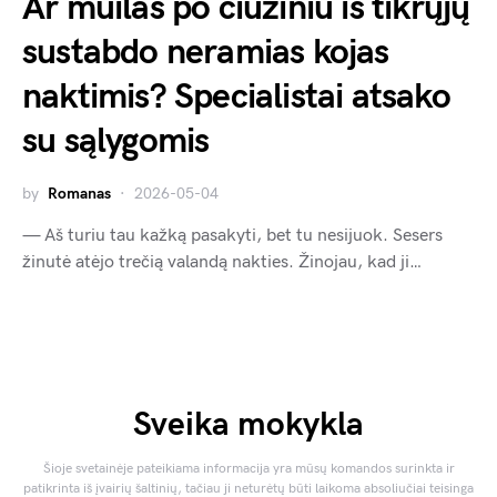
Ar muilas po čiužiniu iš tikrųjų
sustabdo neramias kojas
naktimis? Specialistai atsako
su sąlygomis
by
Romanas
2026-05-04
— Aš turiu tau kažką pasakyti, bet tu nesijuok. Sesers
žinutė atėjo trečią valandą nakties. Žinojau, kad ji…
Sveika mokykla
Šioje svetainėje pateikiama informacija yra mūsų komandos surinkta ir
patikrinta iš įvairių šaltinių, tačiau ji neturėtų būti laikoma absoliučiai teisinga